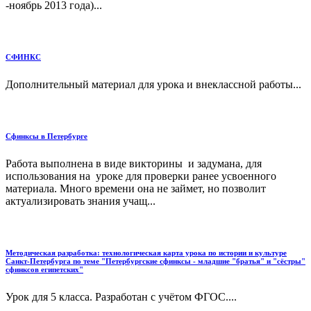
-ноябрь 2013 года)...
СФИНКС
Дополнительный материал для урока и внеклассной работы...
Сфинксы в Петербурге
Работа выполнена в виде викторины и задумана, для
использования на уроке для проверки ранее усвоенного
материала. Много времени она не займет, но позволит
актуализировать знания учащ...
Методическая разработка: технологическая карта урока по истории и культуре
Санкт-Петербурга по теме "Петербургские сфинксы - младшие "братья" и "сёстры"
сфинксов египетских"
Урок для 5 класса. Разработан с учётом ФГОС....