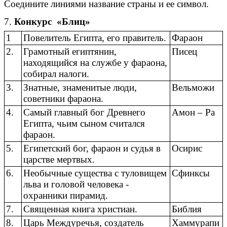
Соедините линиями название страны и ее символ.
7.
Конкурс «Блиц»
1
Повелитель Египта, его правитель.
Фараон
2.
Грамотный египтянин,
Писец
находящийся на службе у фараона,
собирал налоги.
3.
Знатные, знаменитые люди,
Вельможи
советники фараона.
4.
Самый главный бог Древнего
Амон – Ра
Египта, чьим сыном считался
фараон.
5.
Египетский бог, фараон и судья в
Осирис
царстве мертвых.
6.
Необычные существа с туловищем
Сфинксы
льва и головой человека -
охранники пирамид.
7.
Священная книга христиан.
Библия
8.
Царь Междуречья, создатель
Хаммурапи