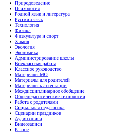
Природоведение
Психология
Родной язык и литература
Русский язык
Технология
Физика
Физкультура и спорт
Химия
Экология
Экономика
Администрирование школы
Внеклассная работа
Классное руководство
Материалы МО
Материалы для родителей
Материалы к аттестации
Междисциплинарное обобщение
Общепедагогические технологии
Работа с родителями
Социальная педагогика
Сценарии праздников
Аудиозаписи
Видеозаписи
Разное