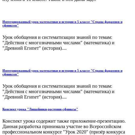
Интегрированный урок математики и истории в 5 классе "Страна фараонов и
сфинксов"
Урок обобщения и систематизации знаний по темам:
"Действия с многозначными числами" (математика) и
"Древний Египет" (история)....
Интегрированный урок математики и истории в 5 классе "Страна фараонов и
сфинксов"
Урок обобщения и систематизации знаний по темам:
"Действия с многозначными числами" (математика) и
"Древний Египет" (история)....
Конспект урока "Лишайники-растения-сфинксы"
Конспект урока содержит также приложение-презентацию.
Данная разработка принимала участие во Всероссийском
профессиональном конкурсе "Урок 2020" (призёр конкурса