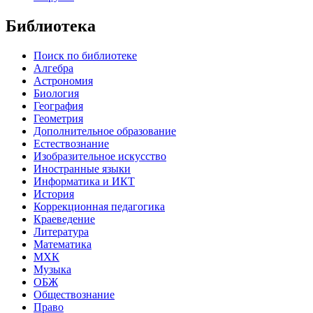
Библиотека
Поиск по библиотеке
Алгебра
Астрономия
Биология
География
Геометрия
Дополнительное образование
Естествознание
Изобразительное искусство
Иностранные языки
Информатика и ИКТ
История
Коррекционная педагогика
Краеведение
Литература
Математика
МХК
Музыка
ОБЖ
Обществознание
Право