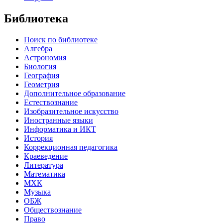
Библиотека
Поиск по библиотеке
Алгебра
Астрономия
Биология
География
Геометрия
Дополнительное образование
Естествознание
Изобразительное искусство
Иностранные языки
Информатика и ИКТ
История
Коррекционная педагогика
Краеведение
Литература
Математика
МХК
Музыка
ОБЖ
Обществознание
Право