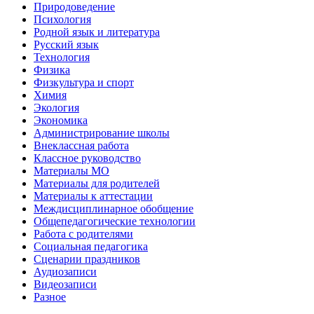
Природоведение
Психология
Родной язык и литература
Русский язык
Технология
Физика
Физкультура и спорт
Химия
Экология
Экономика
Администрирование школы
Внеклассная работа
Классное руководство
Материалы МО
Материалы для родителей
Материалы к аттестации
Междисциплинарное обобщение
Общепедагогические технологии
Работа с родителями
Социальная педагогика
Сценарии праздников
Аудиозаписи
Видеозаписи
Разное