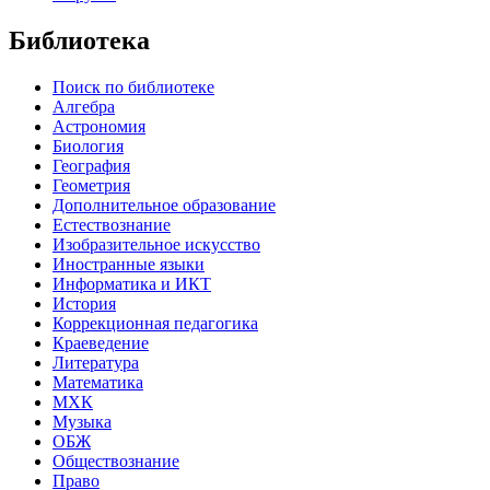
Библиотека
Поиск по библиотеке
Алгебра
Астрономия
Биология
География
Геометрия
Дополнительное образование
Естествознание
Изобразительное искусство
Иностранные языки
Информатика и ИКТ
История
Коррекционная педагогика
Краеведение
Литература
Математика
МХК
Музыка
ОБЖ
Обществознание
Право