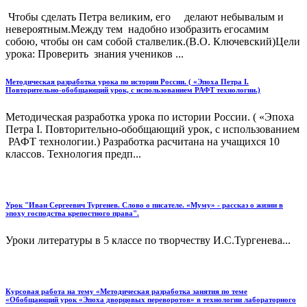
Чтобы сделать Петра великим, его делают небывалым и
невероятным.Между тем надобно изобразить егосамим
собою, чтобы он сам собой сталвелик.(В.О. Ключевский)Цели
урока: Проверить знания учеников ...
Методическая разработка урока по истории России. ( «Эпоха Петра I.
Повторительно-обобщающий урок, с использованием РАФТ технологии.)
Методическая разработка урока по истории России. ( «Эпоха
Петра I. Повторительно-обобщающий урок, с использованием
РАФТ технологии.) Разработка расчитана на учащихся 10
классов. Технология предп...
Урок "Иван Сергеевич Тургенев. Слово о писателе. «Муму» - рассказ о жизни в
эпоху господства крепостного права".
Уроки литературы в 5 классе по творчеству И.С.Тургенева...
Курсовая работа на тему «Методическая разработка занятия по теме
«Обобщающий урок «Эпоха дворцовых переворотов» в технологии лабораторного