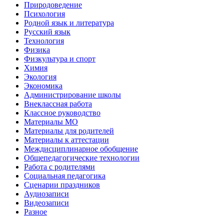
Природоведение
Психология
Родной язык и литература
Русский язык
Технология
Физика
Физкультура и спорт
Химия
Экология
Экономика
Администрирование школы
Внеклассная работа
Классное руководство
Материалы МО
Материалы для родителей
Материалы к аттестации
Междисциплинарное обобщение
Общепедагогические технологии
Работа с родителями
Социальная педагогика
Сценарии праздников
Аудиозаписи
Видеозаписи
Разное