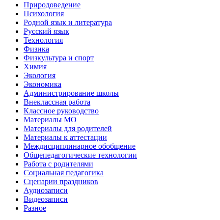
Природоведение
Психология
Родной язык и литература
Русский язык
Технология
Физика
Физкультура и спорт
Химия
Экология
Экономика
Администрирование школы
Внеклассная работа
Классное руководство
Материалы МО
Материалы для родителей
Материалы к аттестации
Междисциплинарное обобщение
Общепедагогические технологии
Работа с родителями
Социальная педагогика
Сценарии праздников
Аудиозаписи
Видеозаписи
Разное