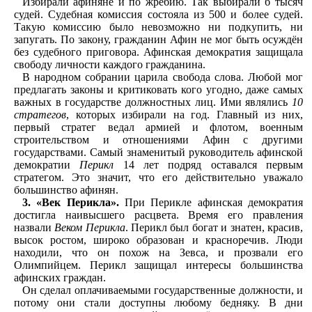
Избирали афиняне и по жребию. Так выбирали б тысяч
судей. Судебная комиссия состояла из 500 и более судей.
Такую комиссию было невозможно ни подкупить, ни
запугать. По закону, гражданин Афин не мог быть осуждён
без судебного приговора. Афинская демократия защищала
свободу личности каждого гражданина.
В народном собрании царила свобода слова. Любой мог
предлагать законы и критиковать кого угодно, даже самых
важных в государстве должностных лиц. Ими являлись
10
стратегов
, которых избирали на год. Главный из них,
первый стратег ведал армией и флотом, военным
строительством и отношениями Афин с другими
государствами. Самый знаменитый руководитель афинской
демократии
Перикл
14 лет подряд оставался первым
стратегом. Это значит, что его действительно уважало
большинство афинян.
3. «Век Перикла».
При Перикле афинская демократия
достигла наивысшего расцвета. Время его правления
назвали
Веком Перикла
. Перикл был богат и знатен, красив,
высок ростом, широко образован и красноречив. Люди
находили, что он похож на Зевса, и прозвали его
Олимпийцем. Перикл защищал интересы большинства
афинских граждан.
Он сделал оплачиваемыми государственные должности, и
потому они стали доступны любому бедняку. В дни