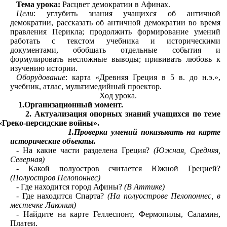
Тема урока:
Расцвет демократии в Афинах.
Цели
: углубить знания учащихся об античной
демократии, рассказать об античной демократии во время
правления Перикла; продолжить формирование умений
работать с текстом учебника и историческими
документами, обобщать отдельные события и
формулировать несложные выводы; прививать любовь к
изучению истории.
Оборудование
: карта «Древняя Греция в 5 в. до н.э.»,
учебник, атлас, мультимедийный проектор.
Ход урока.
1.Организационный момент.
2. Актуализация опорных знаний учащихся по теме
«Греко-персидские войны».
1.Проверка умений показывать на карте
исторические объекты.
- На какие части разделена Греция?
(Южная, Средняя,
Северная)
- Какой полуостров считается Южной Грецией?
(Полуостров Пелопоннес)
- Где находится город Афины?
(В Аттике)
- Где находится Спарта?
(На полуострове Пелопоннес, в
местечке Лакония)
- Найдите на карте Геллеспонт, Фермопилы, Саламин,
Платеи.