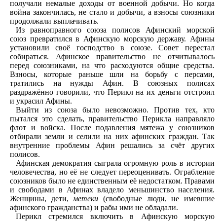
получали немалые доходы от военной добычи. Но когда
война закончилась, не стало и добычи, а взносы союзники
продолжали выплачивать.
Из равноправного союза полисов Афинский морской
союз превратился в Афинскую морскую державу. Афины
установили своё господство в союзе. Совет перестал
собираться. Афинское правительство не отчитывалось
перед союзниками, на что расходуются общие средства.
Взносы, которые раньше шли на борьбу с персами,
тратились на нужды Афин. В союзных полисах
раздражённо говорили, что Перикл на их деньги отстроил
и украсил Афины.
Выйти из союза было невозможно. Против тех, кто
пытался это сделать, правительство Перикла направляло
флот и войска. После подавления мятежа у союзников
отбирали земли и селили на них афинских граждан. Так
внутренние проблемы Афин решались за счёт других
полисов.
Афинская демократия сыграла огромную роль в истории
человечества, но её не следует переоценивать. Ограбление
союзников было не единственным её недостатком. Правами
и свободами в Афинах владело меньшинство населения.
Женщины, дети,
метеки
(свободные люди, не имевшие
афинского гражданства) и рабы ими не обладали.
Перикл стремился включить в Афинскую морскую