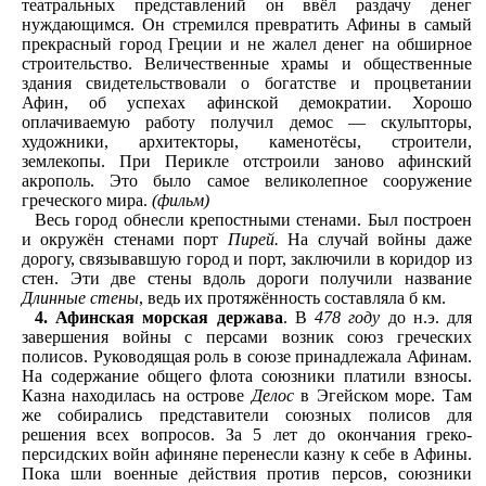
театральных представлений он ввёл раздачу денег
нуждающимся. Он стремился превратить Афины в самый
прекрасный город Греции и не жалел денег на обширное
строительство. Величественные храмы и общественные
здания свидетельствовали о богатстве и процветании
Афин, об успехах афинской демократии. Хорошо
оплачиваемую работу получил демос — скульпторы,
художники, архитекторы, каменотёсы, строители,
землекопы. При Перикле отстроили заново афинский
акрополь. Это было самое великолепное сооружение
греческого мира.
(фильм)
Весь город обнесли крепостными стенами. Был построен
и окружён стенами порт
Пирей.
На случай войны даже
дорогу, связывавшую город и порт, заключили в коридор из
стен. Эти две стены вдоль дороги получили название
Длинные стены
, ведь их протяжённость составляла б км.
4. Афинская морская держава
. В
478 году
до н.э. для
завершения войны с персами возник союз греческих
полисов. Руководящая роль в союзе принадлежала Афинам.
На содержание общего флота союзники платили взносы.
Казна находилась на острове
Делос
в Эгейском море. Там
же собирались представители союзных полисов для
решения всех вопросов. За 5 лет до окончания греко-
персидских войн афиняне перенесли казну к себе в Афины.
Пока шли военные действия против персов, союзники