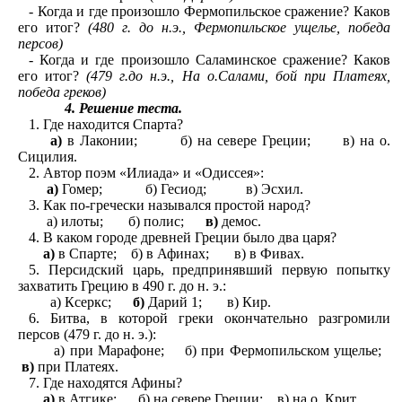
- Когда и где произошло Фермопильское сражение? Каков
его итог?
(480 г. до н.э., Фермопильское ущелье, победа
персов)
- Когда и где произошло Саламинское сражение? Каков
его итог?
(479 г.до н.э., На о.Салами, бой при Платеях,
победа греков)
4. Решение теста.
1. Где находится Спарта?
а)
в Лаконии; б) на севере Греции; в) на о.
Сицилия.
2. Автор поэм «Илиада» и «Одиссея»:
а)
Гомер; б) Гесиод; в) Эсхил.
3. Как по-гречески назывался простой народ?
а) илоты; б) полис;
в)
демос.
4. В каком городе древней Греции было два царя?
а)
в Спарте; б) в Афинах; в) в Фивах.
5. Персидский царь, предпринявший первую попытку
захватить Грецию в 490 г. до н. э.:
а) Ксеркс;
б)
Дарий 1; в) Кир.
6. Битва, в которой греки окончательно разгромили
персов (479 г. до н. э.):
а) при Марафоне; б) при Фермопильском ущелье;
в)
при Платеях.
7. Где находятся Афины?
а)
в Атгике; б) на севере Греции; в) на о. Крит.