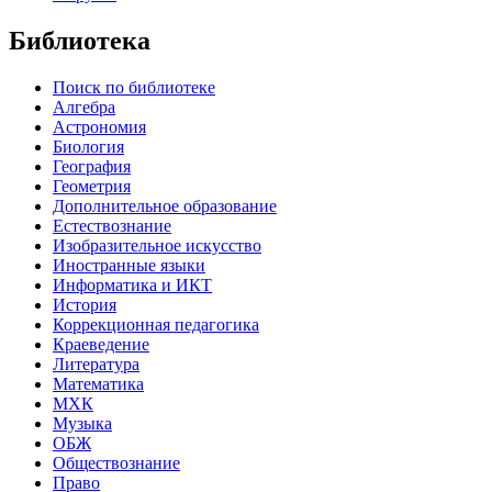
Библиотека
Поиск по библиотеке
Алгебра
Астрономия
Биология
География
Геометрия
Дополнительное образование
Естествознание
Изобразительное искусство
Иностранные языки
Информатика и ИКТ
История
Коррекционная педагогика
Краеведение
Литература
Математика
МХК
Музыка
ОБЖ
Обществознание
Право