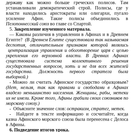
державу как можно больше греческих полисов. Там
устанавливали демократический строй. Полисы, где у
власти находились аристократы или олигархи, пугало
усиление Афин. Такие полисы объединились в
Пелопоннесский союз
во главе со Спартой.
Закрепление изученного материала.
— Каковы различия в управлении в Афинах и в Древнем
Египте?
(В Древнем Египте существовала так называемая
деспотия, отличительным признаком которой являлись
централизация управления и обоготворение царя с целью
укрепления его верховной власти. В Древних Афинах
существовала система коллективного решения
государственных вопросов, хоть и не для всех жителей
государства. Должность первого стратега была
выборной.)
- Можно ли считать Афинское государство образцовым?
(Нет, нельзя, так как правами и свободами в Афинах
владело меньшинство населения. Женщины, рабы, метеки
их не имели. Кроме того, Афины грабили своих союзников по
морскому союзу.)
- Объясните значение слов:
остракизм, стратег, метек.
- Найдите в тексте информацию и сосчитайте, когда
казна Афинского морского союза была перенесена с Делоса
в Афины.
6. Подведение итогов урока.