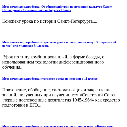
Методическая разработка. Обобщающий урок по истории и культуре Санкт-
Петербурга. «Античные боги на берегах Невы»
Конспект урока по истории Санкт-Петербурга....
Методическая разработка открытого урока по истории на тему: "Спартанский
полис" для учащихся 5 классов.
Урок по типу комбинированный, в форме беседы, с
использованием технологии дифференцированного
обучения....
Методическая разработка итогового урока по истории в 11 классе
Повторение, обобщение, систематизация и закрепление
знаний, полученных при изучении тем «Советский Союз
первые послевоенные десятилетия 1945-1964» как средство
подготовки к ЕГЭ...
Методическая разработка открытого урока по истории по теме: «Кризисные