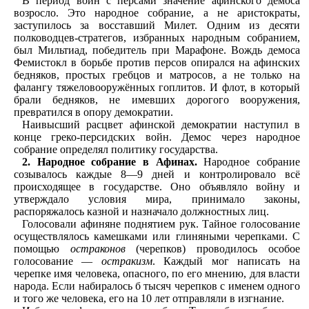
В период войн с персами значение афинского демоса
возросло. Это народное собрание, а не аристократы,
заступилось за восставший Милет. Одним из десяти
полководцев-стратегов, избранных народным собранием,
был Мильтиад, победитель при Марафоне. Вождь демоса
Фемистокл в борьбе против персов опирался на афинских
бедняков, простых гребцов и матросов, а не только на
фалангу тяжеловооружённых гоплитов. И флот, в который
брали бедняков, не имевших дорогого вооружения,
превратился в опору демократии.
Наивысший расцвет афинской демократии наступил в
конце греко-персидских войн. Демос через народное
собрание определял политику государства.
2. Народное собрание в Афинах.
Народное собрание
созывалось каждые 8—9 дней и контролировало всё
происходящее в государстве. Оно объявляло войну и
утверждало условия мира, принимало законы,
распоряжалось казной и назначало должностных лиц.
Голосовали афиняне поднятием рук. Тайное голосование
осуществлялось камешками или глиняными черепками. С
помощью
остраконов
(черепков) проводилось особое
голосование —
остракизм
. Каждый мог написать на
черепке имя человека, опасного, по его мнению, для власти
народа. Если набиралось б тысяч черепков с именем одного
и того же человека, его на 10 лет отправляли в изгнание.