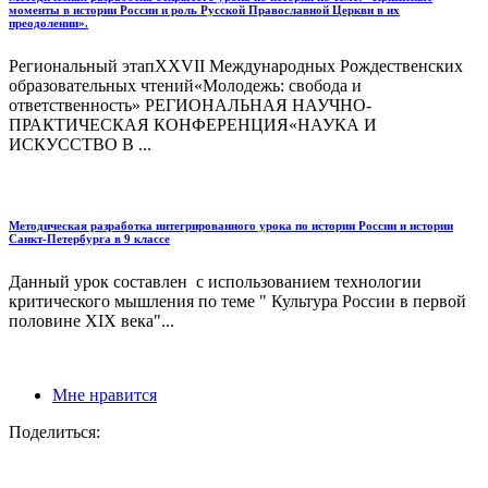
моменты в истории России и роль Русской Православной Церкви в их
преодолении».
Региональный этапXXVII Международных Рождественских
образовательных чтений«Молодежь: свобода и
ответственность» РЕГИОНАЛЬНАЯ НАУЧНО-
ПРАКТИЧЕСКАЯ КОНФЕРЕНЦИЯ«НАУКА И
ИСКУССТВО В ...
Методическая разработка интегрированного урока по истории России и истории
Санкт-Петербурга в 9 классе
Данный урок составлен с использованием технологии
критического мышления по теме " Культура России в первой
половине XIX века"...
Мне нравится
Поделиться: