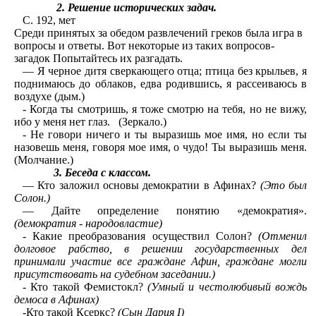
2. Решение исторических задач.
С. 192, мет
Среди принятых за обедом развлечений греков была игра в
вопросы и ответы. Вот некоторые из таких вопросов-
загадок Попытайтесь их разгадать.
— Я черное дитя сверкающего отца; птица без крыльев, я
поднимаюсь до облаков, едва родившись, я рассеиваюсь в
воздухе (дым.)
- Когда ты смотришь, я тоже смотрю на тебя, но не вижу,
ибо у меня нет глаз. (Зеркало.)
- Не говори ничего и ты выразишь мое имя, но если ты
назовешь меня, говоря мое имя, о чудо! Ты выразишь меня.
(Молчание.)
3. Беседа с классом.
— Кто заложил основы демократии в Афинах?
(Это был
Солон.)
— Дайте определение понятию «демократия».
(демократия - народовластие)
- Какие преобразования осуществил Солон?
(Отменил
долговое рабство, в решении государственных дел
принимали участие все граждане Афин, граждане могли
присутствовать на судебном заседании.)
- Кто такой Фемистокл?
(Умный и честолюбивый вождь
демоса в Афинах)
-Кто такой Ксеркс?
(Сын Дария I)