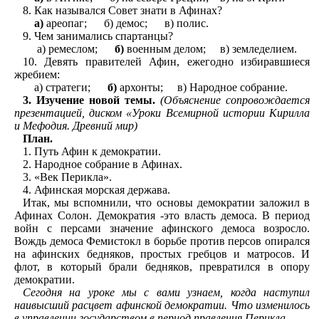
8. Как назывался Совет знати в Афинах?
а)
ареопаг; б) демос; в) полис.
9. Чем занимались спартанцы?
а) ремеслом;
б)
военным делом; в) земледелием.
10. Девять правителей Афин, ежегодно избиравшиеся
жребием:
а) стратеги;
б)
архонты; в) Народное собрание.
3. Изучение новой темы.
(Объяснение сопровождается
презентацией, диском «Уроки Всемирной истории Кирилла
и Мефодия. Древний мир)
План.
Путь Афин к демократии.
Народное собрание в Афинах.
«Век Перикла».
Афинская морская держава.
Итак, мы вспомнили, что основы демократии заложил в
Афинах Солон. Демократия -это власть демоса. В период
войн с персами значение афинского демоса возросло.
Вождь демоса Фемистокл в борьбе против персов опирался
на афинских бедняков, простых гребцов и матросов. И
флот, в который брали бедняков, превратился в опору
демократии.
Сегодня на уроке мы с вами узнаем, когда наступил
наивысший расцвет афинской демократии. Что изменилось
в управлении государством в период правления Перикла.