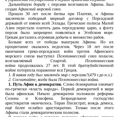
Дальнейшую борьбу с персами возглавили Афины. Был
создан
Афинский морской союз.
Прошло 30 лет после битвы при Платеях, и Афины
заключили победный мирный договор с Персидской
державой от имени всей Эллады. Греческие полисы Малой
Азии перестали платить дань персидскому царю, а флоту
персов было запрещено появляться в Эгейском море.
Грекам достались огромная добыча и множество рабов.
Больше всех от победы выиграли Афины. Но их
процветание оказалось недолгим. Через 18 лет после
окончания греко-персидских войн против Афинского
морского союза выступил
Пелопоннесский союз полисов
,
возглавляемый Спартой.
Пелопоннесская
война
продолжалась 27 лет. В этой братоубийственной
войне потерпела поражение вся Греция.
1. В каком году был заключён мир с персами?
(479 г.до н.э.)
2. Сосчитайте, когда была Пелопоннесскал война.
1. Путь Афин к демократии.
Слово
демократия
означает
по-гречески «власть народа». Первой демократией в мире
была афинская. Начало демократии положили реформы
Солона и Клисфена. Безраздельное господство
аристократов окончилось. Тиран Писистрат, вождь демоса,
ещё более ослабил аристократию. Только после этого
Афины стали демократическим полисом.