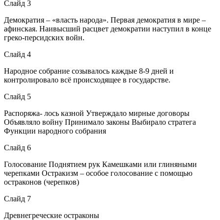
Слайд 3
Демократия – «власть народа». Первая демократия в мире –
афинская. Наивысший расцвет демократии наступил в конце
греко-персидских войн.
Слайд 4
Народное собрание созывалось каждые 8-9 дней и
контролировало всё происходящее в государстве.
Слайд 5
Распоряжа- лось казной Утверждало мирные договоры
Объявляло войну Принимало законы Выбирало стратега
Функции народного собрания
Слайд 6
Голосование Поднятием рук Камешками или глиняными
черепками Остракизм – особое голосование с помощью
остраконов (черепков)
Слайд 7
Древнегреческие остраконы