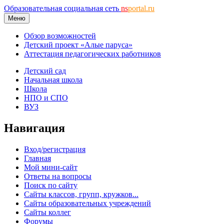
Образовательная социальная сеть
ns
portal.ru
Меню
Обзор возможностей
Детский проект «Алые паруса»
Аттестация педагогических работников
Детский сад
Начальная школа
Школа
НПО и СПО
ВУЗ
Навигация
Вход/регистрация
Главная
Мой мини-сайт
Ответы на вопросы
Поиск по сайту
Сайты классов, групп, кружков...
Сайты образовательных учреждений
Сайты коллег
Форумы