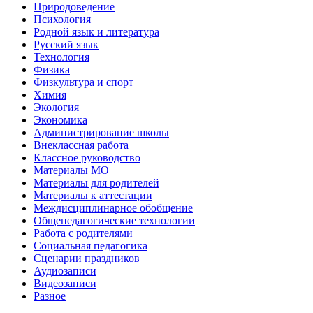
Природоведение
Психология
Родной язык и литература
Русский язык
Технология
Физика
Физкультура и спорт
Химия
Экология
Экономика
Администрирование школы
Внеклассная работа
Классное руководство
Материалы МО
Материалы для родителей
Материалы к аттестации
Междисциплинарное обобщение
Общепедагогические технологии
Работа с родителями
Социальная педагогика
Сценарии праздников
Аудиозаписи
Видеозаписи
Разное