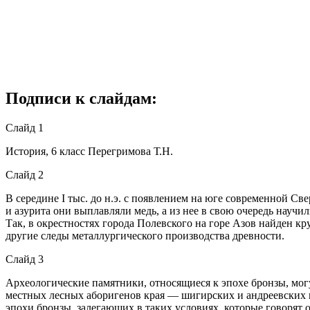
Подписи к слайдам:
Слайд 1
История, 6 класс Перегримова Т.Н.
Слайд 2
В середине I тыс. до н.э. с появлением на юге современной Св
и азурита они выплавляли медь, а из нее в свою очередь науч
Так, в окрестностях города Полевского на горе Азов найден к
другие следы металлургического производства древности.
Слайд 3
Археологические памятники, относящиеся к эпохе бронзы, могу
местных лесных аборигенов края — шигирских и андреевских 
эпохи бронзы, залегающих в таких условиях, которые говорят