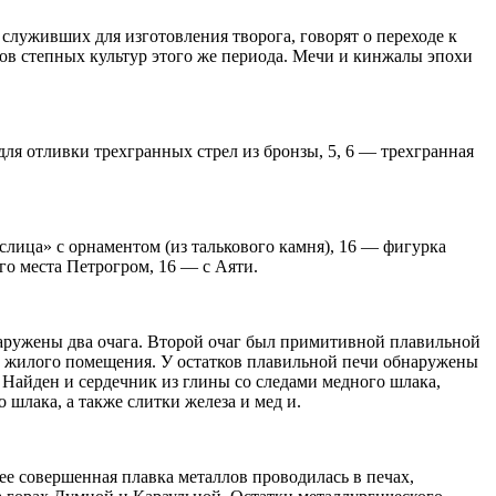
служивших для изготовления творога, говорят о переходе к
ов степных культур этого же периода. Мечи и кинжалы эпохи
для отливки трехгранных стрел из бронзы, 5, 6 — трехгранная
яслица» с орнаментом (из талькового камня), 16 — фигурка
ого места Петрогром, 16 — с Аяти.
аружены два очага. Второй очаг был примитивной плавильной
и жилого помещения. У остатков плавильной печи обнаружены
 Найден и сердечник из глины со следами медного шлака,
шлака, а также слитки железа и мед и.
е совершенная плавка металлов проводилась в печах,