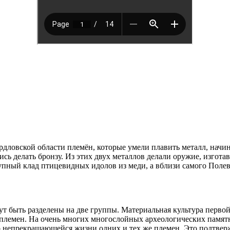
ердловской области племён, которые умели плавить металл, начи
ились делать бронзу. Из этих двух металлов делали оружие, изго
рупный клад птицевидных идолов из меди, а вблизи самого Полев
т быть разделены на две группы. Материальная культура первой 
племен. На очень многих многослойных археологических памятн
 о непрекращающейся жизни одних и тех же племен. Это подтвер