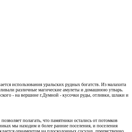
нается использования уральских рудных богатств. Из малахита
тавливали различные магические амулеты и домашнюю утварь.
ского - на вершине г.Думной - кусочки руды, отливки, шлаки и
позволяет полагать, что памятники остались от потомков
иках мы находим и более ранние поселения, и поселения
ждается орнаментом на плоскодонных сосудах, преемственно