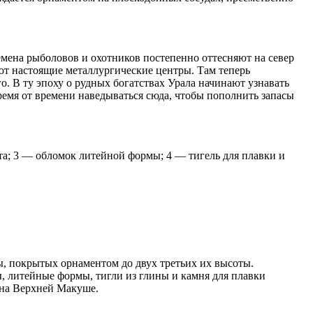
лемена рыболовов и охотников постепенно оттесняют на север
ют настоящие металлургические центры. Там теперь
о. В ту эпоху о рудных богатствах Урала начинают узнавать
ремя от времени наведываться сюда, чтобы пополнить запасы
та; 3 — обломок литейной формы; 4 — тигель для плавки и
, покрытых орнаментом до двух третьих их высоты.
, литейные формы, тигли из глины и камня для плавки
 на Верхней Макуше.