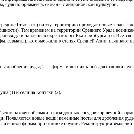
 судя по орнаменту, связаны с андроновской культурой.
ередине I тыс. н.э.) на эту территорию приходят новые люди. П
бщности). Тем временем на территории Среднего Урала возника
производств найдены в окрестностях Екатеринбурга и о. Исетског
ифы, сарматы), которые жили в степях Средней Азии, начинают в
ля дробления руды; 2 — форма и литник к ней для отливки кель
ша (1) и селища Коптяки (2).
бычно находят обломки плоскодонных сосудов горшечной формы
и. Появляются новые вещи: каменные песты для дробления руды
ь литейной формы при отливке орудий. Реконструкция землянки