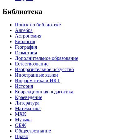
Библиотека
Поиск по библиотеке
Алгебра
Астрономия
Биология
География
Геометрия
Дополнительное образование
Естествознание
Изобразительное искусство
Иностранные языки
Информатика и ИКТ
История
Коррекционная педагогика
Краеведение
Литература
Математика
МХК
Музыка
ОБЖ
Обществознание
Право