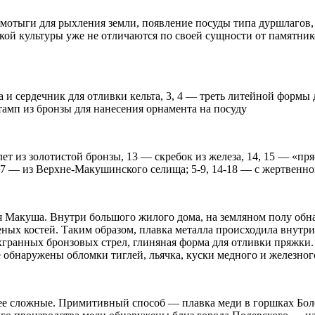
 мотыги для рыхления земли, появление посуды типа дуршлагов, 
кой культуры уже не отличаются по своей сущности от памятник
 и сердечник для отливки кельта, 3, 4 — треть литейной формы 
штамп из бронзы для нанесения орнамента на посуду
лет из золотистой бронзы, 13 — скребок из железа, 14, 15 — «пр
15-17 — из Верхне-Макушинского селища; 5-9, 14-18 — с жертвенн
 Макуша. Внутри большого жилого дома, на земляном полу обн
ных костей. Таким образом, плавка металла происходила внутр
хгранных бронзовых стрел, глиняная форма для отливки пряжки.
обнаружены обломки тиглей, льячка, куски медного и железного 
ее сложные. Примитивный способ — плавка меди в горшках Боле