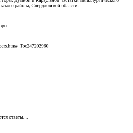
а горах Думной и Караульной. Остатки металлургического
ьского района, Свердловской области.
горы
/bers.htm#_Toc247202960
ся ответы....