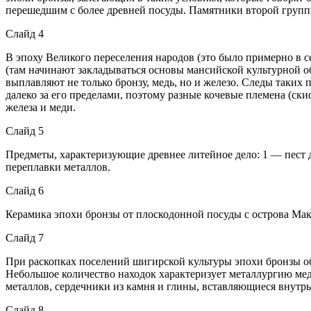
перешедшим с более древней посуды. Памятники второй группы,
Слайд 4
В эпоху Великого переселения народов (это было примерно в с
(там начинают закладываться основы мансийской культурной о
выплавляют не только бронзу, медь, но и железо. Следы таких 
далеко за его пределами, поэтому разные кочевые племена (ск
железа и меди.
Слайд 5
Предметы, характеризующие древнее литейное дело: 1 — пест д
переплавки металлов.
Слайд 6
Керамика эпохи бронзы от плоскодонной посуды с острова Маку
Слайд 7
При раскопках поселений шигирской культуры эпохи бронзы о
Небольшое количество находок характеризует металлургию мед
металлов, сердечники из камня и глины, вставляющиеся внутр
Слайд 8