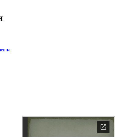
и
аевна