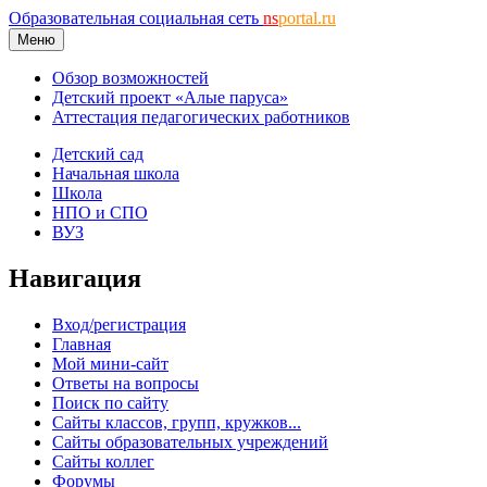
Образовательная социальная сеть
ns
portal.ru
Меню
Обзор возможностей
Детский проект «Алые паруса»
Аттестация педагогических работников
Детский сад
Начальная школа
Школа
НПО и СПО
ВУЗ
Навигация
Вход/регистрация
Главная
Мой мини-сайт
Ответы на вопросы
Поиск по сайту
Сайты классов, групп, кружков...
Сайты образовательных учреждений
Сайты коллег
Форумы