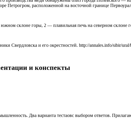
ого производства меди обнаружены близ города Полевского — н
горе Петрогром, расположенной на восточной границе Первоурал
 южном склоне горы, 2 — плавильная печь на северном склоне 
 Свердловска и его окрестностей. http://annales.info/sibir/ural
езентации и конспекты
мышленность. Два варианта тестаовс выбором ответов. Прилагают