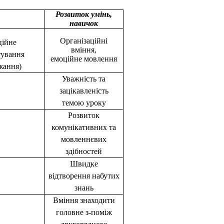
Розвиток умінь,
навичок
Організаційні
ійне
вміння,
ування
емоційне мовлення
жання)
Уважність та
зацікавленість
темою уроку
Розвиток
комунікативних та
мовленнєвих
здібностей
Швидке
відтворення набутих
знань
Вміння знаходити
головне з-поміж