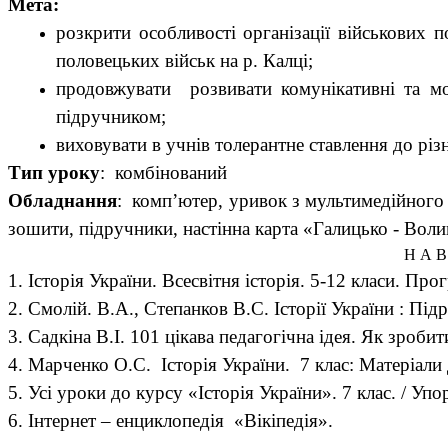
Мета:
розкрити особливості організації військових 
половецьких військ на р. Калці;
продовжувати розвивати комунікативні та мо
підручником;
виховувати в учнів толерантне ставлення до різ
Тип уроку
: комбінований
Обладнання
: комп’ютер, уривок з мультимедійного 
зошити, підручники, настінна карта «Галицько - Вол
Н А В
1. Історія України. Всесвітня історія. 5-12 класи. Пр
2. Смолій. В.А., Степанков В.С. Історії України : Під
3. Садкіна В.І. 101 цікава педагогічна ідея. Як зробит
4. Марченко О.С. Історія України. 7 клас: Матеріали д
5. Усі уроки до курсу «Історія України». 7 клас. / Упо
6. Інтернет – енциклопедія «Вікіпедія».