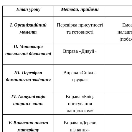
Етап уроку
Методи, прийоми
І. Організаційний
Перевірка присутності
Емоц
момент
та готовності
налашт
(поба
ІІ. Мотивація
Вправа «Дивуй»
навчальної діяльності
ІІІ. Перевірка
Вправа «Сніжна
домашнього завдання
грудка»
ІV. Актуалізація
Вправа «Бліц-
опорних знань
опитування
ланцюжком»
V. Вивчення нового
Вправа «Дерево
матеріалу
пізнання»