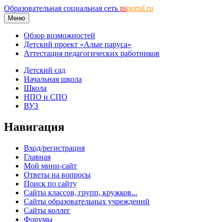
Образовательная социальная сеть
ns
portal.ru
Меню
Обзор возможностей
Детский проект «Алые паруса»
Аттестация педагогических работников
Детский сад
Начальная школа
Школа
НПО и СПО
ВУЗ
Навигация
Вход/регистрация
Главная
Мой мини-сайт
Ответы на вопросы
Поиск по сайту
Сайты классов, групп, кружков...
Сайты образовательных учреждений
Сайты коллег
Форумы