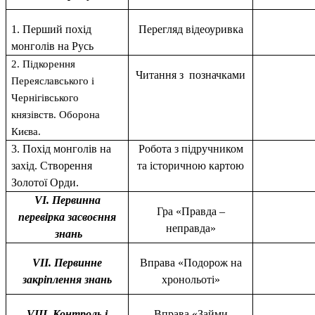
1. Перший похід
Перегляд відеоуривка
монголів на Русь
2. Підкорення
Читання з позначками
Переяславського і
Чернігівського
князівств. Оборона
Києва.
3. Похід монголів на
Робота з підручником
захід. Створення
та історичною картою
Золотої Орди.
VІ. Первинна
Гра «Правда –
перевірка засвоєння
неправда»
знань
VІІ. Первинне
Вправа «Подорож на
закріплення знань
хронольоті»
VІІІ. Контроль і
Вправа «Займи