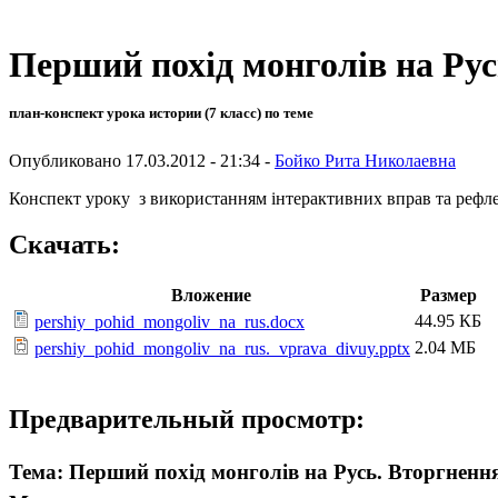
Перший похід монголів на Ру
план-конспект урока истории (7 класс) по теме
Опубликовано 17.03.2012 - 21:34 -
Бойко Рита Николаевна
Конспект уроку з використанням інтерактивних вправ та рефлек
Скачать:
Вложение
Размер
44.95 КБ
pershiy_pohid_mongoliv_na_rus.docx
2.04 МБ
pershiy_pohid_mongoliv_na_rus._vprava_divuy.pptx
Предварительный просмотр:
Тема: Перший похід монголів на Русь. Вторгнення