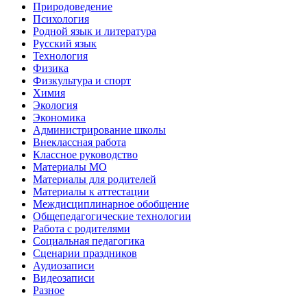
Природоведение
Психология
Родной язык и литература
Русский язык
Технология
Физика
Физкультура и спорт
Химия
Экология
Экономика
Администрирование школы
Внеклассная работа
Классное руководство
Материалы МО
Материалы для родителей
Материалы к аттестации
Междисциплинарное обобщение
Общепедагогические технологии
Работа с родителями
Социальная педагогика
Сценарии праздников
Аудиозаписи
Видеозаписи
Разное