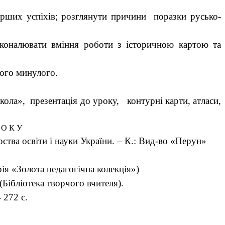
 перших успіхів; розглянути причини поразки русько-
осконалювати вміння роботи з історичною картою та
ного минулого.
кола», презентація до уроку, контурні карти, атласи,
 О К У
рства освіти і науки України. – К.: Вид-во «Перун»
ерія «Золота педагогічна колекція»)
(Бібліотека творчого вчителя).
 272 с.