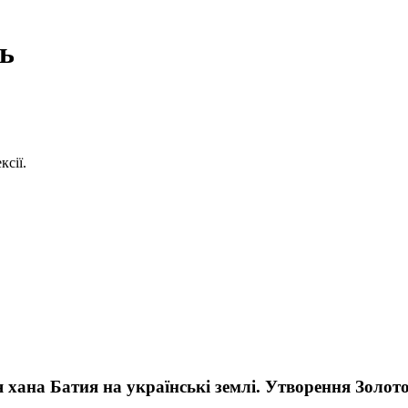
сь
сії.
 хана Батия на українські землі. Утворення Золото