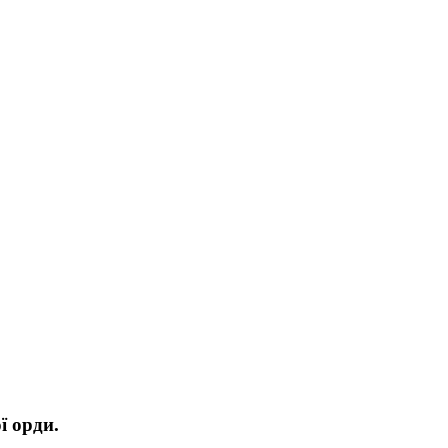
ї орди.