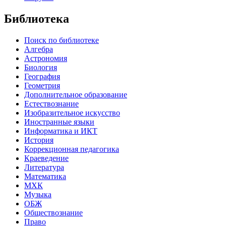
Библиотека
Поиск по библиотеке
Алгебра
Астрономия
Биология
География
Геометрия
Дополнительное образование
Естествознание
Изобразительное искусство
Иностранные языки
Информатика и ИКТ
История
Коррекционная педагогика
Краеведение
Литература
Математика
МХК
Музыка
ОБЖ
Обществознание
Право