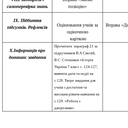
самоперевірка знань
позицію»
ІХ. Підбиття
Оцінювання учнів за
Вправа «Де
підсумків. Рефлексія
оціночною
карткою
Прочитати параграф 21 за
Х.Інформація про
підручником В.А Смолій,
домашнє завдання
В.С. Степанков «Історія
Україна 7 клас» с. 124-127,
вивчити дати та події на
с.128. Творе завдання для
учнів з достатнім та
високим рівнем навчання на
с.129. «Робота з
джерелами».