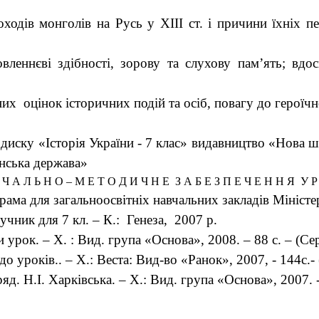
походів монголів на Русь у ХІІІ ст. і причини їхніх
вленнєві здібності, зорову та слухову пам’ять; вд
них оцінок історичних подій та осіб, повагу до героїч
диску «Історія України - 7 клас» видавництво «Нова ш
инська держава»
 Ч А Л Ь Н О – М Е Т О Д И Ч Н Е З А Б Е З П Е Ч Е Н Н Я У Р
ограма для загальноосвітніх навчальних закладів Міністе
ручник для 7 кл. – К.: Генеза, 2007 р.
и урок. – Х. : Вид. група «Основа», 2008. – 88 с. – (С
о уроків.. – Х.: Веста: Вид-во «Ранок», 2007, - 144с.- 
ряд. Н.І. Харківська. – Х.: Вид. група «Основа», 2007. -