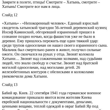
Замрите в полете, птицы! Смотрите – Хатынь, смотрите –
Хатынь! Смотрите все нам в лица.
Слайд 12
«Хатынь» - «Непокоренный человек». Единый взрослый
свидетель хатынской трагедии 56-летний деревенский кузнец
Иосиф Каминский, обгоревший израненный пришел в
сознание поздно ночью, когда фашистов уже не было в
деревне. Ему пришлось пережить еще один тяжкий удар:
среди трупов односельчан он нашел своего израненного сына.
Мальчик был смертельно ранен в живот, получил сильные
ожоги. Он скончался на руках у отца. Звонят колокола
Хатыни… Звонят над сожженными холмами, над судьбами
людей, что знали свободу и счастье. Звонят над братской
могилой односельчан, над могилами детей. 26
железобетонных контуров с обелисками и колоколами
увековечили дома Хатыни.
Слайд 13
Бабий яр. Киев. 22 сентября 1941 года германское военное
командование приказало явится всем жителям Киева
еврейской национальности с документами, деньгами,
ценными вещами, теплой одеждой в овраг Бабий Яр под