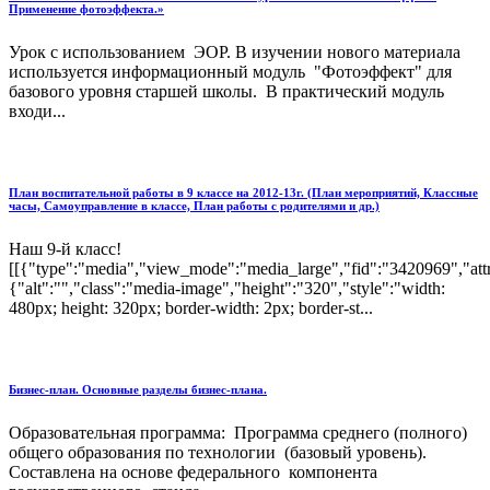
Применение фотоэффекта.»
Урок с использованием ЭОР. В изучении нового материала
используется информационный модуль "Фотоэффект" для
базового уровня старшей школы. В практический модуль
входи...
План воспитательной работы в 9 классе на 2012-13г. (План мероприятий, Классные
часы, Самоуправление в классе, План работы с родителями и др.)
Наш 9-й класс!
[[{"type":"media","view_mode":"media_large","fid":"3420969","attr
{"alt":"","class":"media-image","height":"320","style":"width:
480px; height: 320px; border-width: 2px; border-st...
Бизнес-план. Основные разделы бизнес-плана.
Образовательная программа: Программа среднего (полного)
общего образования по технологии (базовый уровень).
Составлена на основе федерального компонента