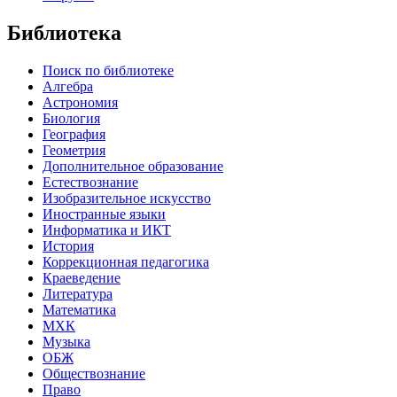
Библиотека
Поиск по библиотеке
Алгебра
Астрономия
Биология
География
Геометрия
Дополнительное образование
Естествознание
Изобразительное искусство
Иностранные языки
Информатика и ИКТ
История
Коррекционная педагогика
Краеведение
Литература
Математика
МХК
Музыка
ОБЖ
Обществознание
Право