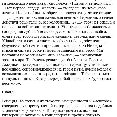
гитлеровского вермахта, говорилось: «Помни и выполняй: 1)
...Нет нервов, сердца, жалости — ты сделан из немецкого
железа. После войны ты обретешь новую душу, ясное сердце
— для детей твоих, для жены, для великой Германии, а сейчас
действуй решительно, без колебаний... 2) ...У тебя нет сердца и
нервов, на войне они не нужны. Уничтожь в себе жалость и
сострадание, убивай всякого русского, не останавливайся,
если перед тобой старик или женщина, девочка или мальчик.
Убивай, этим самым спасешь себя от гибели, обеспечишь
будущее своей семьи и прославишься навек. 3) Ни одна
мировая сила не устоит перед германским напором. Мы
поставим на колени весь мир. Германец — абсолютный
хозяин мира. Ты будешь решать судьбы Англии, России,
Америки. Ты германец; как подобает германцу, уничтожай
все живое, сопротивляющееся на твоем пути, думай всегда о
возвышенном — о фюрере, и ты победишь. Тебя не возьмет
ни пуля, ни штык. Завтра перед тобой на коленях будет стоять
весь мир».
Слайд 5
Геноцид По степени жестокости, изощренности и масштабам
совершенных преступлений история человечества подобных
злодеяний еще не знала. В период своего господства
гитлеровцы загубили в концлагерях и прочих пунктах