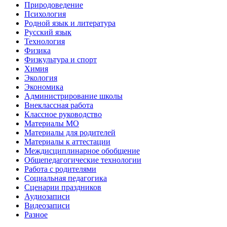
Природоведение
Психология
Родной язык и литература
Русский язык
Технология
Физика
Физкультура и спорт
Химия
Экология
Экономика
Администрирование школы
Внеклассная работа
Классное руководство
Материалы МО
Материалы для родителей
Материалы к аттестации
Междисциплинарное обобщение
Общепедагогические технологии
Работа с родителями
Социальная педагогика
Сценарии праздников
Аудиозаписи
Видеозаписи
Разное