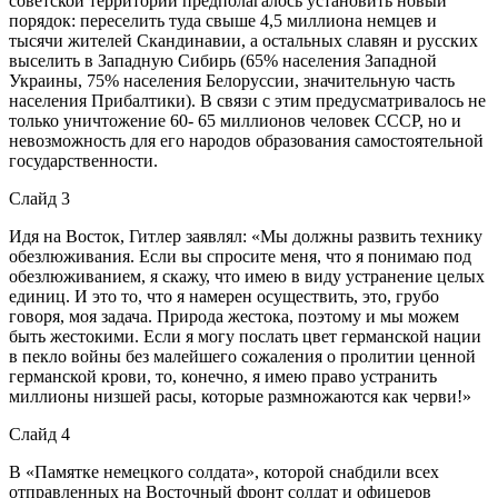
советской территории предполагалось установить новый
порядок: переселить туда свыше 4,5 миллиона немцев и
тысячи жителей Скандинавии, а остальных славян и русских
выселить в Западную Сибирь (65% населения Западной
Украины, 75% населения Белоруссии, значительную часть
населения Прибалтики). В связи с этим предусматривалось не
только уничтожение 60- 65 миллионов человек СССР, но и
невозможность для его народов образования самостоятельной
государственности.
Слайд 3
Идя на Восток, Гитлер заявлял: «Мы должны развить технику
обезлюживания. Если вы спросите меня, что я понимаю под
обезлюживанием, я скажу, что имею в виду устранение целых
единиц. И это то, что я намерен осуществить, это, грубо
говоря, моя задача. Природа жестока, поэтому и мы можем
быть жестокими. Если я могу послать цвет германской нации
в пекло войны без малейшего сожаления о пролитии ценной
германской крови, то, конечно, я имею право устранить
миллионы низшей расы, которые размножаются как черви!»
Слайд 4
В «Памятке немецкого солдата», которой снабдили всех
отправленных на Восточный фронт солдат и офицеров