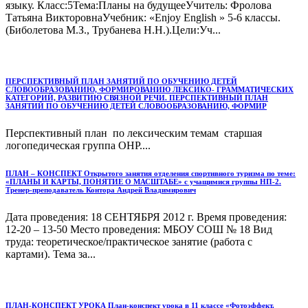
языку. Класс:5Тема:Планы на будущееУчитель: Фролова
Татьяна ВикторовнаУчебник: «Enjoy English » 5-6 классы.
(Биболетова М.З., Трубанева Н.Н.).Цели:Уч...
ПЕРСПЕКТИВНЫЙ ПЛАН ЗАНЯТИЙ ПО ОБУЧЕНИЮ ДЕТЕЙ
СЛОВООБРАЗОВАНИЮ, ФОРМИРОВАНИЮ ЛЕКСИКО- ГРАММАТИЧЕСКИХ
КАТЕГОРИЙ, РАЗВИТИЮ СВЯЗНОЙ РЕЧИ. ПЕРСПЕКТИВНЫЙ ПЛАН
ЗАНЯТИЙ ПО ОБУЧЕНИЮ ДЕТЕЙ СЛОВООБРАЗОВАНИЮ, ФОРМИР
Перспективный план по лексическим темам старшая
логопедическая группа ОНР....
ПЛАН – КОНСПЕКТ Открытого занятия отделения спортивного туризма по теме:
«ПЛАНЫ И КАРТЫ, ПОНЯТИЕ О МАСШТАБЕ» с учащимися группы НП-2.
Тренер-преподаватель Контора Андрей Владимирович
Дата проведения: 18 СЕНТЯБРЯ 2012 г. Время проведения:
12-20 – 13-50 Место проведения: МБОУ СОШ № 18 Вид
труда: теоретическое/практическое занятие (работа с
картами). Тема за...
ПЛАН-КОНСПЕКТ УРОКА План-конспект урока в 11 классе «Фотоэффект.