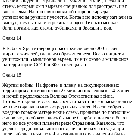
Киевом. Людей выстраивали на узком выступе у песчаной
стены, который был вырезан специально для расстрела, шаг
влево – яма. На противоположной стороне карьера
установлены ручные пулеметы. Когда всю цепочку загнали на
выступ, немцы стали стрелять в людей. Тех, кто мешкал –
били ногами, кастетами, дубинками и бросали в ров.
Слайд 14
В Бабьем Яре гитлеровцы расстреляли около 200 тысяч
мирных жителей, главным образом евреев. Всего нацисты
уничтожили 6 миллионов евреев, их них около 2 миллионов
на территории СССР и 300 тысяч цыган.
Слайд 15
Жертвы войны. На фронте, в плену, на оккупированных
территориях погибло около 27 миллионов человек. 1418 дней
и ночей продолжалась Великая Отечественная война.
Потоками крови и слез была омыта за эти нескончаемо долгие
четыре года наша многострадальная земля. И если собрать
воедино горькие материнские слезы, пролитые по погибшим
сыновьям, то образовалось бы море Скорби и потекли бы от
него во все уголки планеты реки Страдания. Казалось, что
уцелеть среди шквального огня, не лишиться рассудка при
виде гибели тысяч людей и чудовищных разрушений было