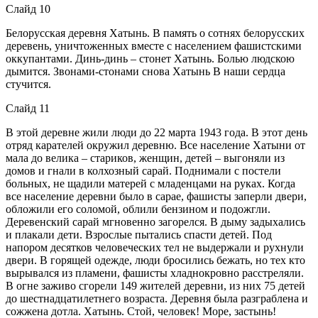
Слайд 10
Белорусская деревня Хатынь. В память о сотнях белорусских
деревень, уничтоженных вместе с населением фашистскими
оккупантами. Динь-динь – стонет Хатынь. Болью людскою
дымится. Звонами-стонами снова Хатынь В наши сердца
стучится.
Слайд 11
В этой деревне жили люди до 22 марта 1943 года. В этот день
отряд карателей окружил деревню. Все население Хатыни от
мала до велика – стариков, женщин, детей – выгоняли из
домов и гнали в колхозный сарай. Поднимали с постели
больных, не щадили матерей с младенцами на руках. Когда
все население деревни было в сарае, фашисты заперли двери,
обложили его соломой, облили бензином и подожгли.
Деревенский сарай мгновенно загорелся. В дыму задыхались
и плакали дети. Взрослые пытались спасти детей. Под
напором десятков человеческих тел не выдержали и рухнули
двери. В горящей одежде, люди бросились бежать, но тех кто
вырывался из пламени, фашисты хладнокровно расстреляли.
В огне заживо сгорели 149 жителей деревни, из них 75 детей
до шестнадцатилетнего возраста. Деревня была разграблена и
сожжена дотла. Хатынь. Стой, человек! Море, застынь!