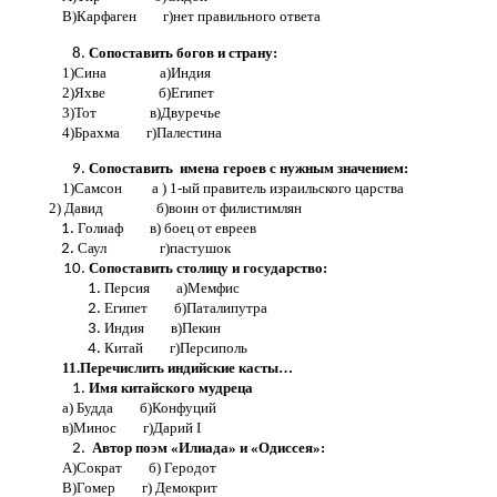
В)Карфаген г)нет правильного ответа
Сопоставить богов и страну:
1)Сина а)Индия
2)Яхве б)Египет
3)Тот в)Двуречье
4)Брахма г)Палестина
Сопоставить имена героев с нужным значением:
1)Самсон а ) 1-ый правитель израильского царства
2) Давид б)воин от филистимлян
Голиаф в) боец от евреев
Саул г)пастушок
Сопоставить столицу и государство:
Персия а)Мемфис
Египет б)Паталипутра
Индия в)Пекин
Китай г)Персиполь
11.Перечислить индийские касты…
Имя китайского мудреца
а) Будда б)Конфуций
в)Минос г)Дарий I
Автор поэм «Илиада» и «Одиссея»:
А)Сократ б) Геродот
В)Гомер г) Демокрит