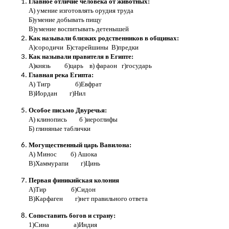
Главное отличие человека от животных:
А) умение изготовлять орудия труда
Б)умение добывать пищу
В)умение воспитывать детенышей
Как называли близких родственников в общинах:
А)сородичи Б)старейшины В)предки
Как называли правителя в Египте:
А)князь б)царь в) фараон г)государь
Главная река Египта:
А) Тигр б)Евфрат
В)Иордан г)Нил
Особое письмо Двуречья:
А) клинопись б )иероглифы
Б) глиняные таблички
Могущественный царь Вавилона:
А) Минос б) Ашока
В)Хаммурапи г)Цинь
Первая финикийская колония
А)Тир б)Сидон
В)Карфаген г)нет правильного ответа
Сопоставить богов и страну:
1)Сина а)Индия