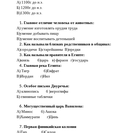
А) 1100г. до н.э.
Б) 1200г. до н.э.
В)1300г. до н.э.
Главное отличие человека от животных:
А) умение изготовлять орудия труда
Б)умение добывать пищу
В)умение воспитывать детенышей
Как называли близких родственников в общинах:
А)сородичи Б)старейшины В)предки
Как называли правителя в Египте:
А)князь б)царь в) фараон г)государь
Главная река Египта:
А) Тигр б)Евфрат
В)Иордан г)Нил
Особое письмо Двуречья:
А) клинопись б )иероглифы
Б) глиняные таблички
Могущественный царь Вавилона:
А) Минос б) Ашока
В)Хаммурапи г)Цинь
Первая финикийская колония
А)Тир б)Сидон