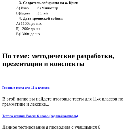
Создатель лабиринта на о. Крит:
А) Икар б) Минотавр
В)Дедал г) Эгей
Дата троянской войны:
А) 1100г. до н.э.
Б) 1200г. до н.э.
В)1300г. до н.э.
По теме: методические разработки,
презентации и конспекты
Годовые тесты для 11-х классов
В этой папке вы найдете итоговые тесты для 11-х классов по
грамматике и лексике...
Тест по истории России 6 класс. (годовой контроль)
Данное тестирование я проводила с учащимися 6