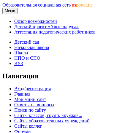
Образовательная социальная сеть
ns
portal.ru
Меню
Обзор возможностей
Детский проект «Алые паруса»
Аттестация педагогических работников
Детский сад
Начальная школа
Школа
НПО и СПО
ВУЗ
Навигация
Вход/регистрация
Главная
Мой мини-сайт
Ответы на вопросы
Поиск по сайту
Сайты классов, групп, кружков...
Сайты образовательных учреждений
Сайты коллег
Форумы