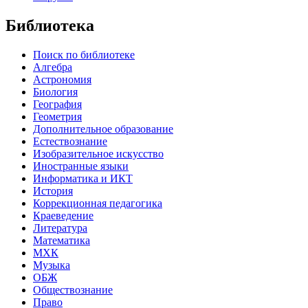
Библиотека
Поиск по библиотеке
Алгебра
Астрономия
Биология
География
Геометрия
Дополнительное образование
Естествознание
Изобразительное искусство
Иностранные языки
Информатика и ИКТ
История
Коррекционная педагогика
Краеведение
Литература
Математика
МХК
Музыка
ОБЖ
Обществознание
Право