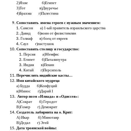
2)Яхве б)Египет
3)Тот в)Двуречье
4)Брахма г)Палестина
Сопоставить имена героев с нужным значением:
Самсон а) 1-ый правитель израильского царства
Давид б)воин от филистимлян
Голиаф в) боец от евреев
Саул г)пастушок
Сопоставить столицу и государство:
Персия а)Мемфис
Египет б)Паталипутра
Индия в)Пекин
Китай г)Персиполь
Перечислить индийские касты…
Имя китайского мудреца
а) Будда б)Конфуций
в)Минос г)Дарий I
Автор поэм «Илиада» и «Одиссея»:
А)Сократ б) Геродот
В)Гомер г) Демокрит
Создатель лабиринта на о. Крит:
А) Икар б) Минотавр
В)Дедал г) Эгей
Дата троянской войны: