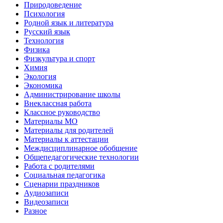
Природоведение
Психология
Родной язык и литература
Русский язык
Технология
Физика
Физкультура и спорт
Химия
Экология
Экономика
Администрирование школы
Внеклассная работа
Классное руководство
Материалы МО
Материалы для родителей
Материалы к аттестации
Междисциплинарное обобщение
Общепедагогические технологии
Работа с родителями
Социальная педагогика
Сценарии праздников
Аудиозаписи
Видеозаписи
Разное