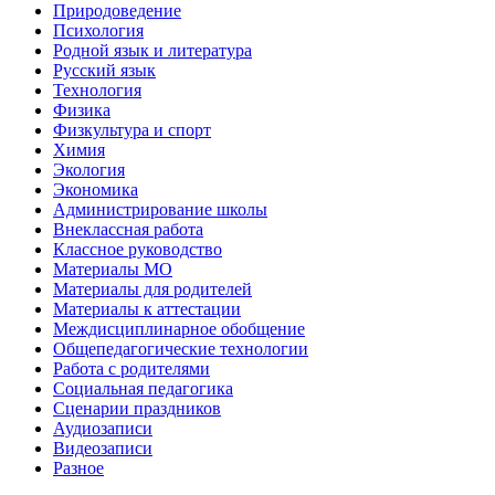
Природоведение
Психология
Родной язык и литература
Русский язык
Технология
Физика
Физкультура и спорт
Химия
Экология
Экономика
Администрирование школы
Внеклассная работа
Классное руководство
Материалы МО
Материалы для родителей
Материалы к аттестации
Междисциплинарное обобщение
Общепедагогические технологии
Работа с родителями
Социальная педагогика
Сценарии праздников
Аудиозаписи
Видеозаписи
Разное