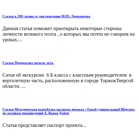
Статья к 200-летию со дня рождения М.Ю. Лермонтова
Данная статья поможет приоткрыть некоторые стороны
личности великого поэта , о которых мы почти не говорим на
уроках....
Статья Прекрасное начало лета.
Сатья об экскурсии 6 Б класса с классным руководителем в
вертолетную часть, расположенную в городе ТоржокТверсой
области. ...
Статья Методическая разработка паспорта проекта «Такой удивительный Шерлок»
по мотивам произведений А. Конан Дойля
Статья представляет паспорт проекта...