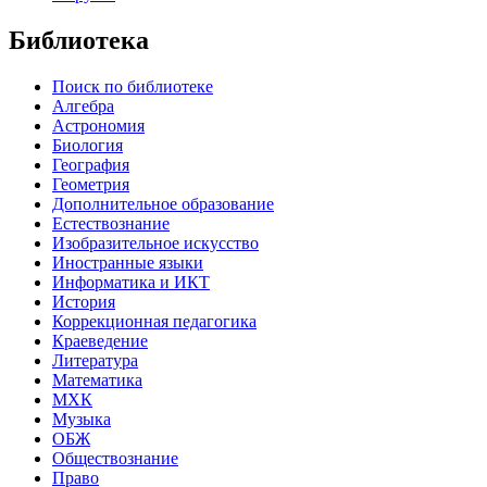
Библиотека
Поиск по библиотеке
Алгебра
Астрономия
Биология
География
Геометрия
Дополнительное образование
Естествознание
Изобразительное искусство
Иностранные языки
Информатика и ИКТ
История
Коррекционная педагогика
Краеведение
Литература
Математика
МХК
Музыка
ОБЖ
Обществознание
Право