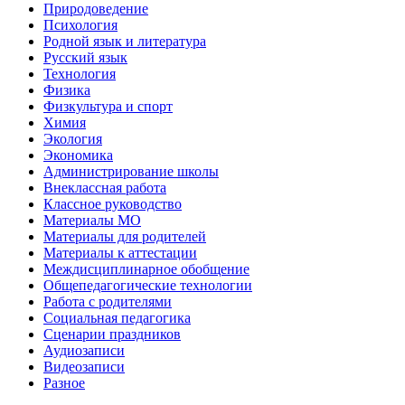
Природоведение
Психология
Родной язык и литература
Русский язык
Технология
Физика
Физкультура и спорт
Химия
Экология
Экономика
Администрирование школы
Внеклассная работа
Классное руководство
Материалы МО
Материалы для родителей
Материалы к аттестации
Междисциплинарное обобщение
Общепедагогические технологии
Работа с родителями
Социальная педагогика
Сценарии праздников
Аудиозаписи
Видеозаписи
Разное