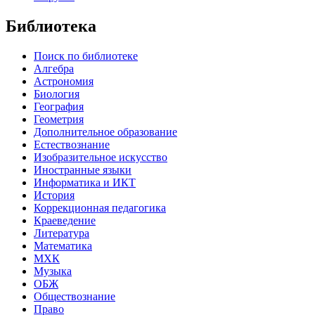
Библиотека
Поиск по библиотеке
Алгебра
Астрономия
Биология
География
Геометрия
Дополнительное образование
Естествознание
Изобразительное искусство
Иностранные языки
Информатика и ИКТ
История
Коррекционная педагогика
Краеведение
Литература
Математика
МХК
Музыка
ОБЖ
Обществознание
Право