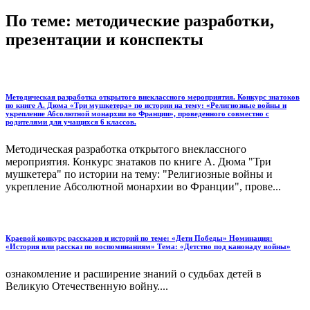
По теме: методические разработки,
презентации и конспекты
Методическая разработка открытого внеклассного мероприятия. Конкурс знатоков
по книге А. Дюма «Три мушкетера» по истории на тему: «Религиозные войны и
укрепление Абсолютной монархии во Франции», проведенного совместно с
родителями для учащихся 6 классов.
Методическая разработка открытого внеклассного
мероприятия. Конкурс знатаков по книге А. Дюма "Три
мушкетера" по истории на тему: "Религиозные войны и
укрепление Абсолютной монархии во Франции", прове...
Краевой конкурс рассказов и историй по теме: «Дети Победы» Номинация:
«История или рассказ по воспоминаниям» Тема: «Детство под канонаду войны»
ознакомление и расширение знаний о судьбах детей в
Великую Отечественную войну....