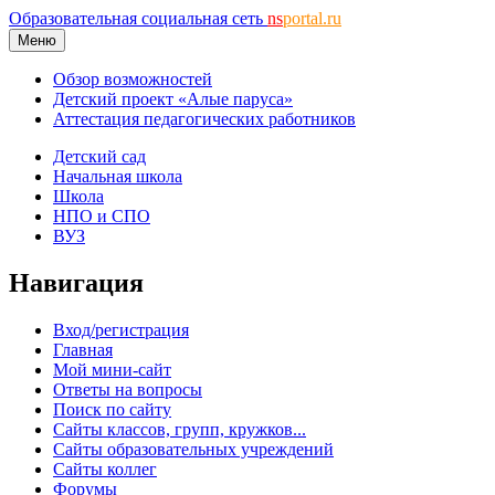
Образовательная социальная сеть
ns
portal.ru
Меню
Обзор возможностей
Детский проект «Алые паруса»
Аттестация педагогических работников
Детский сад
Начальная школа
Школа
НПО и СПО
ВУЗ
Навигация
Вход/регистрация
Главная
Мой мини-сайт
Ответы на вопросы
Поиск по сайту
Сайты классов, групп, кружков...
Сайты образовательных учреждений
Сайты коллег
Форумы