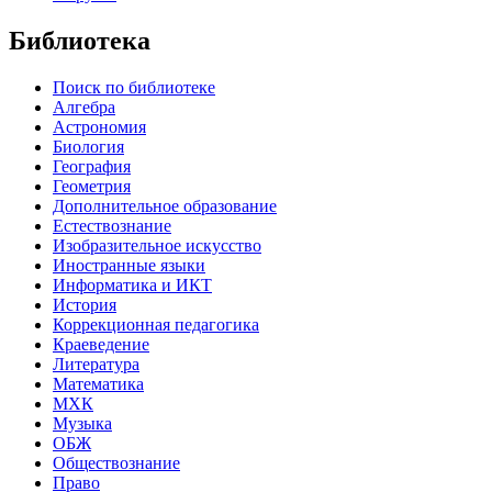
Библиотека
Поиск по библиотеке
Алгебра
Астрономия
Биология
География
Геометрия
Дополнительное образование
Естествознание
Изобразительное искусство
Иностранные языки
Информатика и ИКТ
История
Коррекционная педагогика
Краеведение
Литература
Математика
МХК
Музыка
ОБЖ
Обществознание
Право