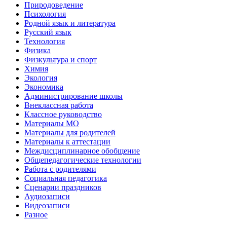
Природоведение
Психология
Родной язык и литература
Русский язык
Технология
Физика
Физкультура и спорт
Химия
Экология
Экономика
Администрирование школы
Внеклассная работа
Классное руководство
Материалы МО
Материалы для родителей
Материалы к аттестации
Междисциплинарное обобщение
Общепедагогические технологии
Работа с родителями
Социальная педагогика
Сценарии праздников
Аудиозаписи
Видеозаписи
Разное