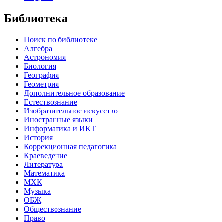
Библиотека
Поиск по библиотеке
Алгебра
Астрономия
Биология
География
Геометрия
Дополнительное образование
Естествознание
Изобразительное искусство
Иностранные языки
Информатика и ИКТ
История
Коррекционная педагогика
Краеведение
Литература
Математика
МХК
Музыка
ОБЖ
Обществознание
Право