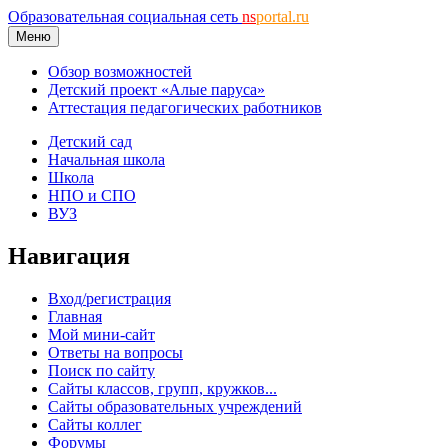
Образовательная социальная сеть
ns
portal.ru
Меню
Обзор возможностей
Детский проект «Алые паруса»
Аттестация педагогических работников
Детский сад
Начальная школа
Школа
НПО и СПО
ВУЗ
Навигация
Вход/регистрация
Главная
Мой мини-сайт
Ответы на вопросы
Поиск по сайту
Сайты классов, групп, кружков...
Сайты образовательных учреждений
Сайты коллег
Форумы