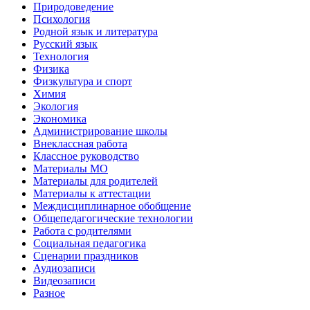
Природоведение
Психология
Родной язык и литература
Русский язык
Технология
Физика
Физкультура и спорт
Химия
Экология
Экономика
Администрирование школы
Внеклассная работа
Классное руководство
Материалы МО
Материалы для родителей
Материалы к аттестации
Междисциплинарное обобщение
Общепедагогические технологии
Работа с родителями
Социальная педагогика
Сценарии праздников
Аудиозаписи
Видеозаписи
Разное