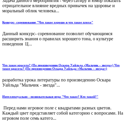
Задача данного мероприятия - через сатиру и юмор показать
отрицательное влияние вредных привычек на здоровье и
моральный облик человека...
Конкурс- соревнование "Что такое хорошо и что такое плохо"
Данный конкурс- соревнование позволит обучающимся
расширить знания о правилах хорошего тона, о культуре
поведения Ц...
Что такое красота? (По произведению Оскара Уайльда «Мальчик – звезда») Что
такое красота? (По произведению Оскара Уайльда «Мальчик – звезда»)
разработка урока литературы по произведению Оскара
Уайльда "Мальчик - звезда"...
Интеллектуально - позновательная игра "Что такое? Кто такой?"
Перед нами игровое поле с квадратами разных цветов.
Каждый цвет представляет собой категорию с вопросами. На
игровом поле семь катего...