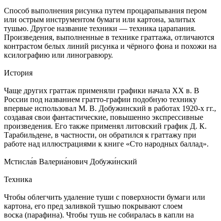
Способ выполнения рисунка путем процарапывания пером
или острым инструментом бумаги или картона, залитых
тушью. Другое название техники — техника царапания.
Произведения, выполненные в технике граттажа, отличаются
контрастом белых линий рисунка и чёрного фона и похожи на
ксилографию или линогравюру.
История
Чаще других граттаж применяли графики начала XX в. В
России под названием гратто-графии подобную технику
впервые использовал М. В. Добужинский в работах 1920-х гг.,
создавая свои фантастические, повышенно экспрессивные
произведения. Его также применял литовский график Д. К.
Тарабильдене, в частности, он обратился к граттажу при
работе над иллюстрациями к книге «Сто народных баллад».
Мстисла́в Валериа́нович Добужи́нский
Техника
Чтобы облегчить удаление туши с поверхности бумаги или
картона, его пред заливкой тушью покрывают слоем
воска (парафина). Чтобы тушь не собиралась в капли на