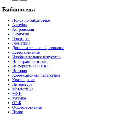
Библиотека
Поиск по библиотеке
Алгебра
Астрономия
Биология
География
Геометрия
Дополнительное образование
Естествознание
Изобразительное искусство
Иностранные языки
Информатика и ИКТ
История
Коррекционная педагогика
Краеведение
Литература
Математика
МХК
Музыка
ОБЖ
Обществознание
Право