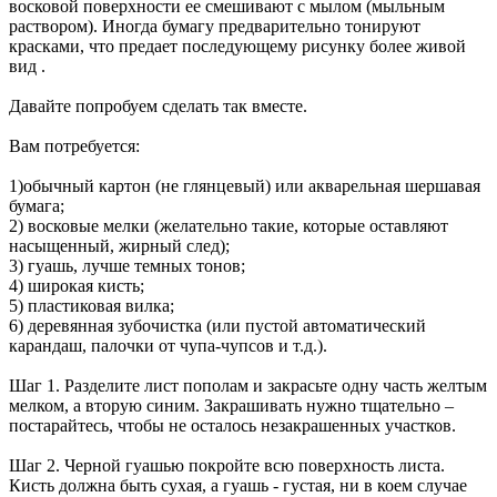
восковой поверхности ее смешивают с мылом (мыльным
раствором). Иногда бумагу предварительно тонируют
красками, что предает последующему рисунку более живой
вид .
Давайте попробуем сделать так вместе.
Вам потребуется:
1)обычный картон (не глянцевый) или акварельная шершавая
бумага;
2) восковые мелки (желательно такие, которые оставляют
насыщенный, жирный след);
3) гуашь, лучше темных тонов;
4) широкая кисть;
5) пластиковая вилка;
6) деревянная зубочистка (или пустой автоматический
карандаш, палочки от чупа-чупсов и т.д.).
Шаг 1. Разделите лист пополам и закрасьте одну часть желтым
мелком, а вторую синим. Закрашивать нужно тщательно –
постарайтесь, чтобы не осталось незакрашенных участков.
Шаг 2. Черной гуашью покройте всю поверхность листа.
Кисть должна быть сухая, а гуашь - густая, ни в коем случае