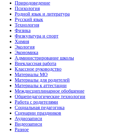
Природоведение
Психология
Родной язык и литература
Русский язык
Технология
Физика
Физкультура и спорт
Химия
Экология
Экономика
Администрирование школы
Внеклассная работа
Классное руководство
Материалы МО
Материалы для родителей
Материалы к аттестации
Междисциплинарное обобщение
Общепедагогические технологии
Работа с родителями
Социальная педагогика
Сценарии праздников
Аудиозаписи
Видеозаписи
Разное