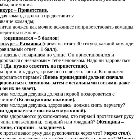
жбы, внимания.
онкурс – Приветствие.
дая команда должна предоставить:
азвание команды;
апитан должен как можно вежливее поприветствовать команды
оперницы и жюри.
(
оценивается –
5 баллов
)
конкурс – Разминка
(время на ответ 30 секунд каждой команде;
правильный ответ –
1 балл).
Ты идешь с товарищем по улице. Он приостановился и
доровался с незнакомым тебе человеком. Надо ли здороваться
? (
Да, нужно ответить на приветствие).
Вы пришли к другу, кроме него еще есть гости. Кто должен
дороваться первым? (
Вновь пришедший должен сначала
дороваться с хозяином, затем с остальными гостями, даже
 он их не знает).
Когда молодая девушка должна первой поздороваться с
чиной? (
Если мужчина пожилой).
Когда молодая девушка, здороваясь, должна снять перчатку?
ли здоровается с пожилым мужчиной).
Когда здороваются рукопожатием, кто первый протягивает руку
чина или женщина, старший или младший?
(Женщина –
чине, старший – младшему).
Не протягивают руку для рукопожатия через что? (
через стол).
Кто первым выходит из автобуса, троллейбуса, почему? (
Юноша