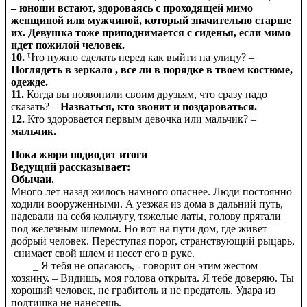
– юноши встают, здороваясь с проходящей мимо
женщиной или мужчиной, который значительно старше
их. Девушка тоже приподнимается с сиденья, если мимо
идет пожилой человек.
10.
Что нужно сделать перед как выйти на улицу? –
Поглядеть в зеркало , все ли в порядке в твоем костюме,
одежде.
11.
Когда вы позвонили своим друзьям, что сразу надо
сказать? –
Назваться, кто звонит и поздароваться.
12.
Кто здоровается первым девочка или мальчик? –
мальчик.
Пока жюри подводит итоги
Ведущий рассказывает:
Обычаи.
Много лет назад жилось намного опаснее. Люди постоянно
ходили вооруженными. А уезжая из дома в дальний путь,
надевали на себя кольчугу, тяжелые латы, голову прятали
под железным шлемом. Но вот на пути дом, где живет
добрый человек. Переступая порог, странствующий рыцарь,
снимает свой шлем и несет его в руке.
_ Я тебя не опасаюсь, - говорит он этим жестом
хозяину. – Видишь, моя голова открыта. Я тебе доверяю. Ты
хороший человек, не грабитель и не предатель. Удара из
подтишка не нанесешь.