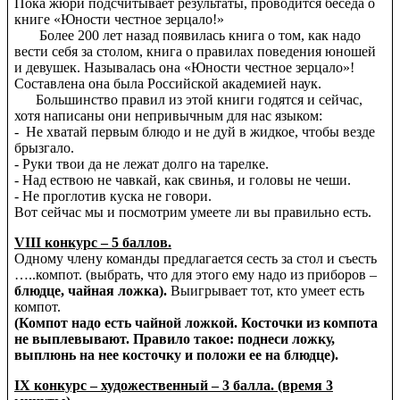
Пока жюри подсчитывает результаты, проводится беседа о
книге «Юности честное зерцало!»
Более 200 лет назад появилась книга о том, как надо
вести себя за столом, книга о правилах поведения юношей
и девушек. Называлась она «Юности честное зерцало»!
Составлена она была Российской академией наук.
Большинство правил из этой книги годятся и сейчас,
хотя написаны они непривычным для нас языком:
- Не хватай первым блюдо и не дуй в жидкое, чтобы везде
брызгало.
- Руки твои да не лежат долго на тарелке.
- Над ествою не чавкай, как свинья, и головы не чеши.
- Не проглотив куска не говори.
Вот сейчас мы и посмотрим умеете ли вы правильно есть.
VIII конкурс – 5 баллов.
Одному члену команды предлагается сесть за стол и съесть
…..компот. (выбрать, что для этого ему надо из приборов –
блюдце, чайная ложка).
Выигрывает тот, кто умеет есть
компот.
(Компот надо есть чайной ложкой. Косточки из компота
не выплевывают. Правило такое: поднеси ложку,
выплюнь на нее косточку и положи ее на блюдце).
IX конкурс – художественный – 3 балла. (время 3