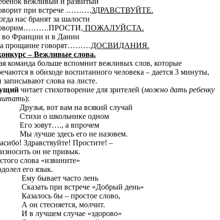
Ребенок вежливый и развитый
орит при встрече ……….
ЗДРАВСТВУЙТЕ.
Когда нас бранят за шалости
ворим……….ПРОСТИ
, ПОЖАЛУЙСТА.
И во Франции и в Дании
 прощание говорят………
ДОСВИДАНИЯ.
 конкурс – Вежливые слова.
ая команда больше вспомнит вежливых слов, которые
речаются в обиходе воспитанного человека – дается 3 минуты,
и записывают слова на листе.
дущий
читает стихотворение для зрителей (
можно дать ребенку
читать
):
Друзья, вот вам на всякий случай
Стихи о школьнике одном
Его зовут…., а впрочем
 лучше здесь его не назовем.
асибо! Здравствуйте! Простите! –
износить он не привык.
стого слова «извините»
одолел его язык.
у бывает часто лень
азать при встрече «Добрый день»
залось бы – простое слово,
он стесняется, молчит.
в лучшем случае «здорово»