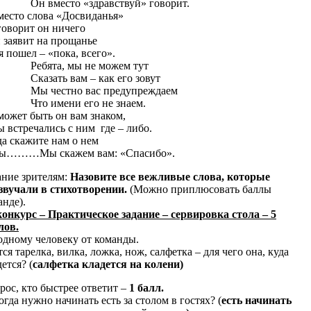
 вместо «здравствуй» говорит.
место слова «Досвиданья»
говорит он ничего
 заявит на прощанье
я пошел – «пока, всего».
бята, мы не можем тут
азать вам – как его зовут
 честно вас предупреждаем
о имени его не знаем.
может быть он вам знаком,
ы встречались с ним где – либо.
да скажите нам о нем
ы………Мы скажем вам: «Спасибо».
ание зрителям:
Назовите все вежливые слова, которые
звучали в стихотворении.
(Можно приплюсовать баллы
анде).
конкурс – Практическое задание – сервировка стола – 5
лов.
одному человеку от команды.
ся тарелка, вилка, ложка, нож, салфетка – для чего она, куда
ется? (
салфетка кладется на колени)
рос, кто быстрее ответит –
1 балл.
огда нужно начинать есть за столом в гостях? (
есть
начинать