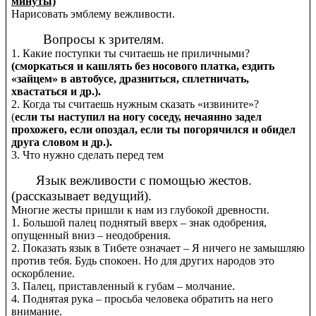
минуты)
Нарисовать эмблему вежливости.
Вопросы к зрителям.
1. Какие поступки ты считаешь не приличными?
(сморкаться и кашлять без носового платка, ездить
«зайцем» в автобусе, дразниться, сплетничать,
хвастаться и др.).
2. Когда ты считаешь нужным сказать «извините»?
(
если ты наступил на ногу соседу, нечаянно задел
прохожего, если опоздал, если ты погорячился и обидел
друга словом и др.).
3. Что нужно сделать перед тем
Язык вежливости с помощью жестов.
(рассказывает ведущий).
Многие жесты пришли к нам из глубокой древности.
1. Большой палец поднятый вверх – знак одобрения,
опущенный вниз – неодобрения.
2. Показать язык в Тибете означает – Я ничего не замышляю
против тебя. Будь спокоен. Но для других народов это
оскорбление.
3. Палец, приставленный к губам – молчание.
4. Поднятая рука – просьба человека обратить на него
внимание.