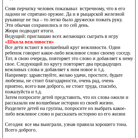
Сняв перчатку человек показывал встречному, что в его
ладони не спрятано оружие. Да и в рыцарской железной
рукавице не тка – то легко было дружески пожать руку.
Эти обычаи сохранились и по сей день.
Жюри подводит итоги.
Ведущий: приглашаю всех желающих сыграть в игру
«Школа вежливости»
Все дети встают в волшебный круг вежливости. Один
ребенок говорит какое-либо вежливое слово своему соседу.
Тот, в свою очередь, повторяет это слово и добавляет к нему
свое. Следующий по кругу повторяет два предыдущих
вежливых слова и добавляет к ним новое и т.д.
Например: здравствуйте, желаю удачи, простите, будьте
любезны, не стоит благодарности, очень рад, очень
приятно, всего вам доброго, не стоит труда, спасибо,
пожалуйста и т.д.
Затем попросите детей представить, что их слова ожили и
рассказали им волшебные истории из своей жизни.
Разделите детей на группы, попросите их выбрать какое-
либо вежливое слово и рассказать историю из его жизни
Сегодня все мы выиграли, узнав правила хорошего тона.
Всего доброго.