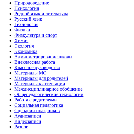
Природоведение
Психология
Родной язык и литература
Русский язык
Технология
Физика
Физкультура и спорт
Химия
Экология
Экономика
Администрирование школы
Внеклассная работа
Классное руководство
Материалы МО
Материалы для родителей
Материалы к аттестации
Междисциплинарное обобщение
Общепедагогические технологии
Работа с родителями
Социальная педагогика
Сценарии праздников
Аудиозаписи
Видеозаписи
Разное