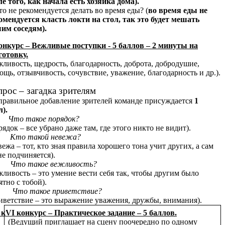
ле того, как начала есть хозяйка дома).
Что не рекомендуется делать во время еды? (
во время еды не
омендуется класть локти на стол, так это будет мешать
им соседям).
онкурс – Вежливые поступки - 5 баллов – 2 минуты на
готовку.
жливость, щедрость, благодарность, доброта, добродушие,
ощь, отзывчивость, сочувствие, уважение, благодарность и др.).
рос – загадка зрителям
 правильное добавление зрителей команде присуждается
1
л).
Что такое порядок?
рядок – все убрано даже там, где этого никто не видит).
Кто такой невежа?
вежа – тот, кто зная правила хорошего тона учит других, а сам
не подчиняется).
Что такое вежливость?
жливость – это умение вести себя так, чтобы другим было
ятно с тобой).
Что такое приветствие?
иветствие – это выражение уважения, дружбы, внимания).
 кVI конкурс – Практическое задание – 5 баллов.
(Ведущий приглашает на сцену поочередно по одному