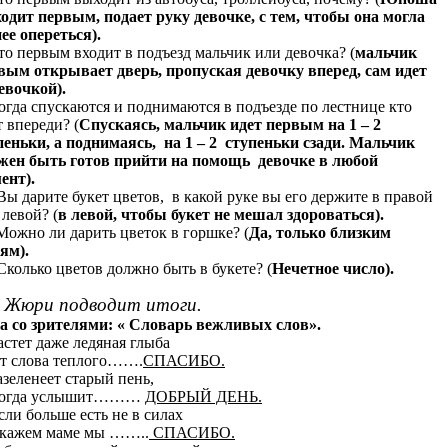
одит первым, подает руку девочке, с тем, чтобы она могла
нее опереться).
Кто первым входит в подъезд мальчик или девочка? (
мальчик
вым открывает дверь, пропуская девочку вперед, сам идет
девочкой).
Когда спускаются и поднимаются в подъезде по лестнице кто
т впереди? (
Спускаясь, мальчик идет первым на 1 – 2
пеньки, а поднимаясь, на 1 – 2 ступеньки сзади. Мальчик
жен быть готов прийти на помощь девочке в любой
ент).
 Вы дарите букет цветов, в какой руке вы его держите в правой
 левой? (
в левой, чтобы букет не мешал здороваться).
 Можно ли дарить цветок в горшке? (
Да, только близким
ям).
 Сколько цветов должно быть в букете? (
Нечетное число).
Жюри подводит итоги.
а со зрителями: « Словарь вежливых слов».
Растет даже ледяная глыба
слова теплого…….
СПАСИБО.
азеленеет старый пень,
гда услышит………
ДОБРЫЙ ДЕНЬ.
Если больше есть не в силах
жем маме мы ……..
СПАСИБО.