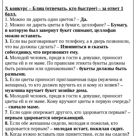
X конкурс – Блиц (отвечать, кто быстрее) – за ответ 1
балл.
1. Можно ли дарить один цветок? –
Да.
2. Можно ли дарить цветы в бумаге, целлофане?
– Бумагу,
в которую был завернут букет снимают, целлофан
можно оставить.
3.
Если вы разговаривает по телефону, а в дверь позвонили,
что вы должны сделать? –
Извиниться и сказать
собеседнику, что перезвоните ему.
4.
Молодой человек, придя в гости к девушке, приносит
цветы ей и ее маме. По правилам этикета букеты должны
быть разными или одинаковыми?
- букеты должны быть
разными.
5.
Если цветы приносит приглашенная пара (мужчина и
женщина), то кто должен вручить их и кому из хозяев?
–
мужчина вручает букет хозяйке дома.
6.
Молодой человек, придя в гости к девушке, приносит
цветы ей и ее маме. Кому вручают цветы в первую очередь?
–
сначало маме.
7
. Если один опережает другого, кто здоровается первым?
–
первым здоровается опережающий.
8.
Если обе женшины сидели, молодая и пожилая, кто
здоровается первым?
– молодая встает, пожилая сидит.
9.
Когда нужно вставать при приветствии, если вы сидели
?