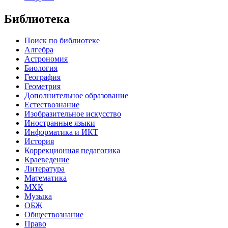
Библиотека
Поиск по библиотеке
Алгебра
Астрономия
Биология
География
Геометрия
Дополнительное образование
Естествознание
Изобразительное искусство
Иностранные языки
Информатика и ИКТ
История
Коррекционная педагогика
Краеведение
Литература
Математика
МХК
Музыка
ОБЖ
Обществознание
Право