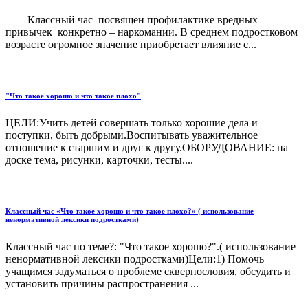
Классный час посвящен профилактике вредных
привычек конкретно – наркомании. В среднем подростковом
возрасте огромное значение приобретает влияние с...
"Что такое хорошо и что такое плохо"
ЦЕЛИ:Учить детей совершать только хорошие дела и
поступки, быть добрыми.Воспитывать уважительное
отношение к старшим и друг к другу.ОБОРУДОВАНИЕ: на
доске тема, рисунки, карточки, тесты....
Классный час «Что такое хорошо и что такое плохо?» ( использование
ненормативной лексики подростками)
Классный час по теме?: "Что такое хорошо?".( использование
ненормативной лексики подростками)Цели:1) Помочь
учащимся задуматься о проблеме сквернословия, обсудить и
установить причины распространения ...