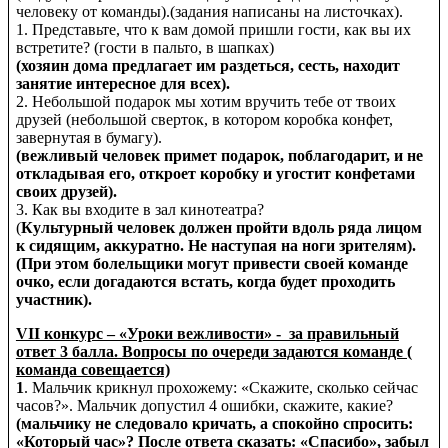
человеку от команды).(задания написаны на листочках).
1. Представьте, что к вам домой пришли гости, как вы их
встретите? (гости в пальто, в шапках)
(хозяин дома предлагает им раздеться, сесть, находит
занятие интересное для всех).
2. Небольшой подарок мы хотим вручить тебе от твоих
друзей (небольшой сверток, в котором коробка конфет,
завернутая в бумагу).
(вежливый человек примет подарок, поблагодарит, и не
откладывая его, откроет коробку и угостит конфетами
своих друзей).
3. Как вы входите в зал кинотеатра?
(
Культурный человек должен пройти вдоль ряда лицом
к сидящим, аккуратно. Не наступая на ноги зрителям).
(При этом болельщики могут привести своей команде
очко, если догадаются встать, когда будет проходить
участник).
VII конкурс – «Уроки вежливости» - за правильный
ответ 3 балла. Вопросы по очереди задаются команде (
команда совещается)
1
. Мальчик крикнул прохожему: «Скажите, сколько сейчас
часов?». Мальчик допустил 4 ошибки, скажите, какие?
(мальчику не следовало кричать, а спокойно спросить:
«Который час»? После ответа сказать: «Спасибо», забыл