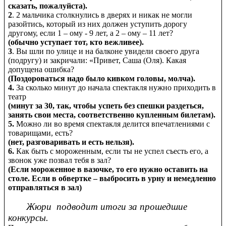
сказать, пожалуйста).
2
. 2 мальчика столкнулись в дверях и никак не могли
разойтись, который из них должен уступить дорогу
другому, если 1 – ому - 9 лет, а 2 – ому – 11 лет?
(обычно уступает тот, кто вежливее).
3
. Вы шли по улице и на балконе увидели своего друга
(подругу) и закричали: «Привет, Саша (Оля). Какая
допущена ошибка?
(Поздороваться надо было кивком головы, молча).
4.
За сколько минут до начала спектакля нужно приходить в
театр
(минут за 30, так, чтобы успеть без спешки раздеться,
занять свои места, соответственно купленным билетам).
5.
Можно ли во время спектакля делится впечатлениями с
товарищами, есть?
(нет, разговаривать и есть нельзя).
6.
Как быть с мороженным, если ты не успел съесть его, а
звонок уже позвал тебя в зал?
(Если мороженное в вазочке, то его нужно оставить на
столе. Если в обвертке – выбросить в урну и немедленно
отправляться в зал)
Жюри подводит итоги за прошедшие
конкурсы.