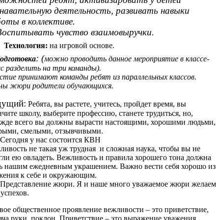
навательную деятельность, развивать навыки
оты в коллективе.
Воспитывать чувство взаимовыручки.
Технология:
на игровой основе.
: (
одготовка
можно проводить данное мероприятие в классе-
сс разделить на три команды).
стие принимают команды ребят из параллельных классов.
ны жюри родители обучающихся.
дущий:
Ребята, вы растете, учитесь, пройдет время, вы
нчите школу, выберите профессию, станете трудиться, но,
жде всего вы должны вырасти настоящими, хорошими людьми,
рыми, смелыми, отзывчивыми.
одня у нас состоится КВН
ливость не такая уж трудная и сложная наука, чтобы вы не
гли ею овладеть. Вежливость и правила хорошего тона должна
ь нашим ежедневным украшением. Важно вести себя хорошо из
жения к себе и окружающим.
дставление жюри. Я и наше много уважаемое жюри желаем
 успехов.
вое общественное проявление вежливости – это приветствие,
ача руки, поклон. Приветствие – это выражение уважения,