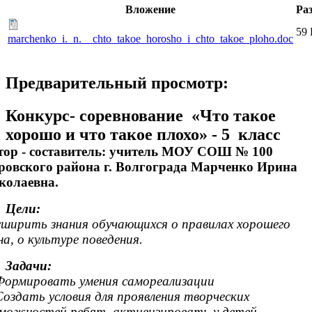
Вложение
Ра
59
marchenko_i._n.__chto_takoe_horosho_i_chto_takoe_ploho.doc
Предварительный просмотр:
Конкурс- соревнование «Что такое
хорошо и что такое плохо» - 5 класс
тор - составитель: учитель МОУ СОШ № 100
ровского района г. Волгограда Марченко Ирина
колаевна.
Цели:
сширить
знания обучающихся
о правилах
хорошего
на,
о культуре поведения.
Задачи:
Формировать умения самореализации
Создать условия для проявления творческих
зможностей ребят, активизировать у детей