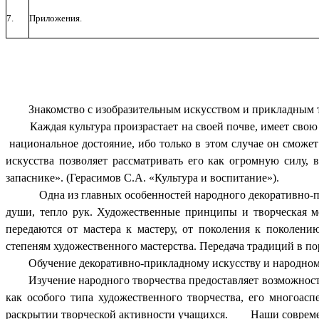
7.
Приложения.
Знакомство с изобразительным искусством и прикладным тво
Каждая культура произрастает на своей почве, имеет свою ге
национальное достояние, ибо только в этом случае он смож
искусства позволяет рассматривать его как огромную силу, 
запаснике». (Герасимов С.А. «Культура и воспитание»).
Одна из главных особенностей народного декоративно-п
души, тепло рук. Художественные принципы и творческая м
передаются от мастера к мастеру, от поколения к поколени
степеням художественного мастерства. Передача традиций в по
Обучение декоративно-прикладному искусству и народному т
Изучение народного творчества предоставляет возможность р
как особого типа художественного творчества, его многоас
раскрытии творческой активности учащихся. Наши современн