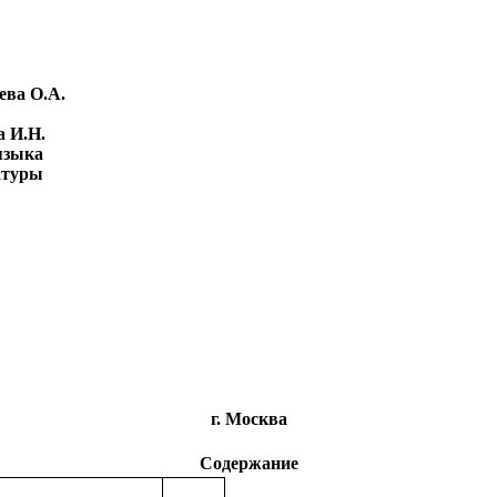
ва О.А.
а И.Н.
ыка
атуры
г. Москва
Содержание