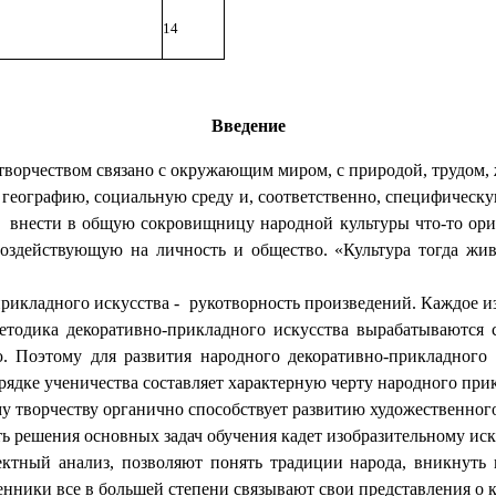
14
Введение
рчеством связано с окружающим миром, с природой, трудом, ж
ографию, социальную среду и, соответственно, специфическую 
ет внести в общую сокровищницу народной культуры что-то ор
воздействующую на личность и общество. «Культура тогда жив
рикладного искусства - рукотворность произведений. Каждое из
етодика декоративно-прикладного искусства вырабатываются 
ю. Поэтому для развития народного декоративно-прикладного
рядке ученичества составляет характерную черту народного при
ворчеству органично способствует развитию художественного 
ешения основных задач обучения кадет изобразительному иску
пектный анализ, позволяют понять традиции народа, вникнуть 
ики все в большей степени связывают свои представления о к