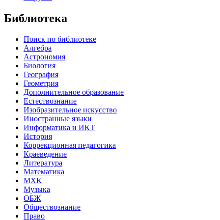
Библиотека
Поиск по библиотеке
Алгебра
Астрономия
Биология
География
Геометрия
Дополнительное образование
Естествознание
Изобразительное искусство
Иностранные языки
Информатика и ИКТ
История
Коррекционная педагогика
Краеведение
Литература
Математика
МХК
Музыка
ОБЖ
Обществознание
Право