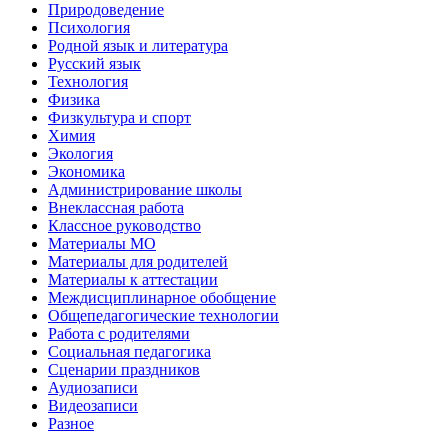
Природоведение
Психология
Родной язык и литература
Русский язык
Технология
Физика
Физкультура и спорт
Химия
Экология
Экономика
Администрирование школы
Внеклассная работа
Классное руководство
Материалы МО
Материалы для родителей
Материалы к аттестации
Междисциплинарное обобщение
Общепедагогические технологии
Работа с родителями
Социальная педагогика
Сценарии праздников
Аудиозаписи
Видеозаписи
Разное