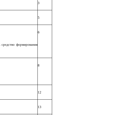
3
5
6
к средство формирования
8
12
13