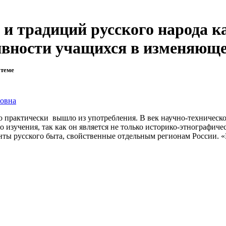
 и традиций русского народа 
ивности учащихся в изменяющ
 теме
ровна
ктически вышло из употребления. В век научно-технического
го изучения, так как он является не только историко-этнографич
ы русского быта, свойственные отдельным регионам России. «На