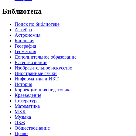
Библиотека
Поиск по библиотеке
Алгебра
Астрономия
Биология
География
Геометрия
Дополнительное образование
Естествознание
Изобразительное искусство
Иностранные языки
Информатика и ИКТ
История
Коррекционная педагогика
Краеведение
Литература
Математика
МХК
Музыка
ОБЖ
Обществознание
Право