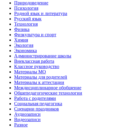
Природоведение
Психология
Родной язык и литература
Русский язык
Технология
Физика
Физкультура и спорт
Химия
Экология
Экономика
Администрирование школы
Внеклассная работа
Классное руководство
Материалы МО
Материалы для родителей
Материалы к аттестации
Междисциплинарное обобщение
Общепедагогические технологии
Работа с родителями
Социальная педагогика
Сценарии праздников
Аудиозаписи
Видеозаписи
Разное