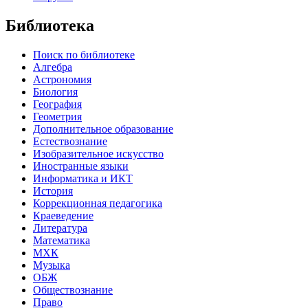
Библиотека
Поиск по библиотеке
Алгебра
Астрономия
Биология
География
Геометрия
Дополнительное образование
Естествознание
Изобразительное искусство
Иностранные языки
Информатика и ИКТ
История
Коррекционная педагогика
Краеведение
Литература
Математика
МХК
Музыка
ОБЖ
Обществознание
Право