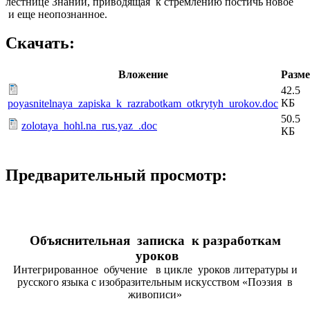
лестнице Знаний, приводящая к стремлению постичь новое
и еще неопознанное.
Скачать:
Вложение
Разм
42.5
КБ
poyasnitelnaya_zapiska_k_razrabotkam_otkrytyh_urokov.doc
50.5
zolotaya_hohl.na_rus.yaz_.doc
КБ
Предварительный просмотр:
Объяснительная записка к разработкам
уроков
Интегрированное обучение в цикле уроков литературы и
русского языка с изобразительным искусством «Поэзия в
живописи»