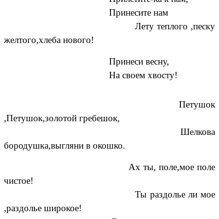
Принесите нам
Лету теплого ,песку
желтого,хлеба нового!
Принеси весну,
На своем хвосту!
Петушок
,Петушок,золотой гребешок,
Шелкова
бородушка,выгляни в окошко.
Ах ты, поле,мое поле
чистое!
Ты раздолье ли мое
,раздолье широкое!