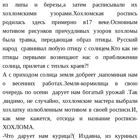
из липы и березы,а затем расписывали их
хохломскими узорами.Хохломская роспись
родилась здесь примерно в17 веке.Основным
мотивом рисунков причудливых узоров хохломы
была травка, передающая образ птицы. Русский
народ сравнивал любую птицу с солнцем.Кто как не
птицы первыми возвещают нас о приближении
солнца, прилетая с теплых краев?!
А с приходом солнца земля добреет ,напоминая нам
о весенних работах.Земля-кормилица в свою
очередь по осени дарует нам богатый урожай .Так
,видимо, не случайно, хохломские мастера выбрали
хохлатку излюбленным мотивом в своей росписи.И,
как мне кажется, отсюда и название росписи-
ХОХЛОМА.
-Что дарует нам курица?( Издавна, из куриных