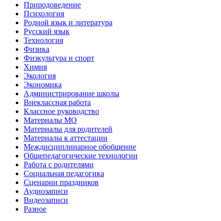
Природоведение
Психология
Родной язык и литература
Русский язык
Технология
Физика
Физкультура и спорт
Химия
Экология
Экономика
Администрирование школы
Внеклассная работа
Классное руководство
Материалы МО
Материалы для родителей
Материалы к аттестации
Междисциплинарное обобщение
Общепедагогические технологии
Работа с родителями
Социальная педагогика
Сценарии праздников
Аудиозаписи
Видеозаписи
Разное