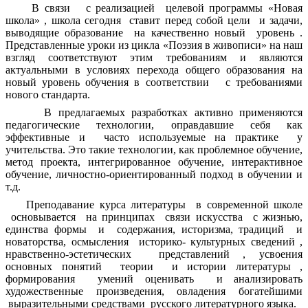
В связи c реализацией целевой программы «Новая
школа» , школа сегодня ставит перед собой цели и задачи,
выводящие образование на качественно новый уровень .
Представленные уроки из цикла «Поэзия в живописи» на наш
взгляд соответствуют этим требованиям и являются
актуальными в условиях перехода общего образования на
новый уровень обучения в соответствии с требованиями
нового стандарта.
В предлагаемых разработках активно применяются
педагогические технологии, оправдавшие себя как
эффективные и часто используемые на практике у
учительства. Это такие технологии, как проблемное обучение,
метод проекта, интегрированное обучение, интерактивное
обучение, личностно-ориентированный подход в обучении и
т.д.
Преподавание курса литературы в современной школе
основывается на принципах связи искусства с жизнью,
единства формы и содержания, историзма, традиций и
новаторства, осмысления историко- культурных сведений ,
нравственно-эстетических представлений , усвоения
основных понятий теории и истории литературы ,
формирования умений оценивать и анализировать
художественные произведения, овладения богатейшими
выразительными средствами русского литературного языка.