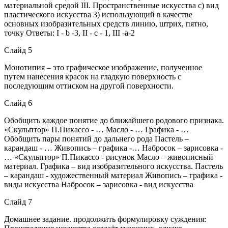
материальной средой III. Пространственные искусства c) вид
пластического искусства 3) использующий в качестве
основных изобразительных средств линию, штрих, пятно,
точку Ответы: I - b -3, II - c - 1, III -а-2
Слайд 5
Монотипия – это графическое изображение, полученное
путем нанесения красок на гладкую поверхность с
последующим оттиском на другой поверхности.
Слайд 6
Обобщить каждое понятие до ближайшего родового признака.
«Скульптор» П.Пикассо - … Масло - … Графика - …
Обобщить пары понятий до дальнего рода Пастель –
карандаш - … Живопись – графика -… Набросок – зарисовка -
… «Скульптор» П.Пикассо - рисунок Масло – живописный
материал. Графика – вид изобразительного искусства. Пастель
– карандаш - художественный материал Живопись – графика -
виды искусства Набросок – зарисовка - вид искусства
Слайд 7
Домашнее задание. продолжить формулировку суждения: