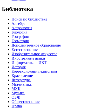
Библиотека
Поиск по библиотеке
Алгебра
Астрономия
Биология
География
Геометрия
Дополнительное образование
Естествознание
Изобразительное искусство
Иностранные языки
Информатика и ИКТ
История
Коррекционная педагогика
Краеведение
Литература
Математика
МХК
Музыка
ОБЖ
Обществознание
Право