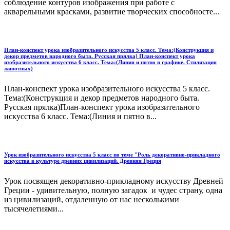
соблюдение контуров изображения при работе с
акварельными красками, развитие творческих способносте...
План-конспект урока изобразительного искусства 5 класс. Тема:(Конструкция и
декор предметов народного быта. Русская прялка) План-конспект урока
изобразительного искусства 6 класс. Тема:(Линия и пятно в графике. Стилизация
животных)
План-конспект урока изобразительного искусства 5 класс.
Тема:(Конструкция и декор предметов народного быта.
Русская прялка)План-конспект урока изобразительного
искусства 6 класс. Тема:(Линия и пятно в...
Урок изобразительного искусства 5 класс по теме "Роль декоративно-прикладного
искусства в культуре древних цивилизаций. Древняя Греция
Урок посвящен декоративно-прикладному искусству Древней
Греции - удивительную, полную загадок и чудес страну, одна
из цивилизаций, отдаленную от нас несколькими
тысячелетиями...