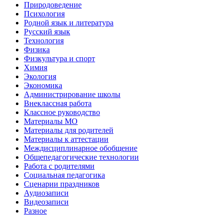
Природоведение
Психология
Родной язык и литература
Русский язык
Технология
Физика
Физкультура и спорт
Химия
Экология
Экономика
Администрирование школы
Внеклассная работа
Классное руководство
Материалы МО
Материалы для родителей
Материалы к аттестации
Междисциплинарное обобщение
Общепедагогические технологии
Работа с родителями
Социальная педагогика
Сценарии праздников
Аудиозаписи
Видеозаписи
Разное