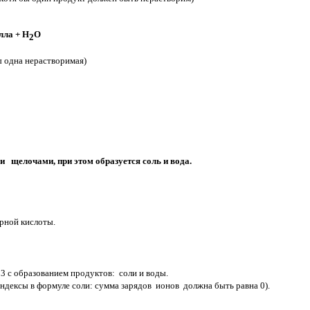
ла + Н
О
2
бы одна нерастворимая)
 щелочами, при этом образуется соль и вода.
рной кислоты.
3 с образованием продуктов: соли и воды.
индексы в формуле соли: сумма зарядов ионов должна быть равна 0).