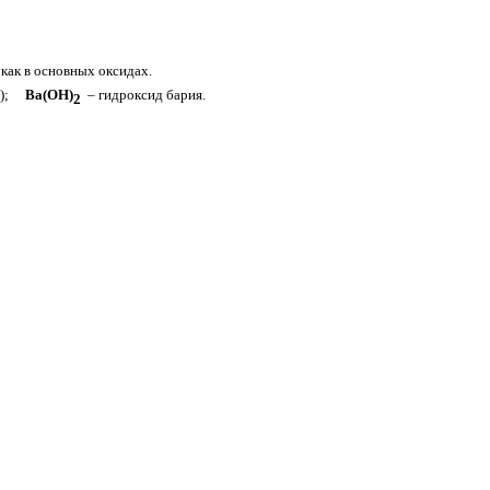
как в основных оксидах.
);
Ва(ОН)
– гидроксид бария.
2