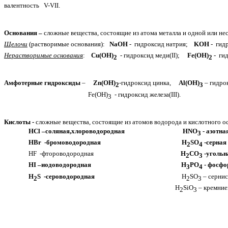
валентность V-VII.
Основания –
сложные вещества, состоящие из атома металла и одной или не
Щелочи
(растворимые основания):
NaOH
- гидроксид натрия;
KOH
- ги
Нерастворимые основания
:
Cu(OH)
- гидроксид меди(II);
Fe(OH)
- ги
2
2
Амфотерные гидроксиды
–
Zn(ОН)
-гидроксид цинка,
Al(OН)
– гид
2
3
Fe(OH)
- гидроксид железа(III).
3
Кислоты -
сложные вещества, состоящие из атомов водорода и кислотного ос
HCl –соляная,хлороводородная HNO
- азотна
3
HBr -бромоводородная H
SO
-серная
2
4
HF -фтороводородная
H
CO
-угольн
2
3
HI –иодоводородная H
PO
- фосфо
3
4
H
S -сероводородная
H
SO
– серни
2
2
3
H
SiO
– кремние
2
3