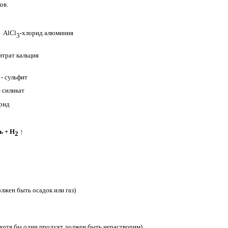
ов.
, AlCl
-хлорид алюминия
3
трат кальция
 сульфит
- силикат
рид
ь + Н
↑
2
лжен быть осадок или газ)
хотя бы один продукт должен быть нерастворим)