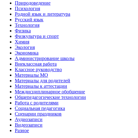
Природоведение
Психология
Родной язык и литература
Русский язык
Технология
Физика
Физкультура и спорт
Химия
Экология
Экономика
Администрирование школы
Внеклассная работа
Классное руководство
Материалы МО
Материалы для родителей
Материалы к аттестации
Междисциплинарное обобщение
Общепедагогические технологии
Работа с родителями
Социальная педагогика
Сценарии праздников
Аудиозаписи
Видеозаписи
Разное