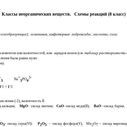
Классы неорганических веществ. Схемы реакций (8 класс)
солеобразующие); основания; амфотерные гидроксиды ; кислоты; соли.
лементов или валентностей, или зарядов ионов (см.
таблицу растворимости с
сления была равна нулю
в).
-
+
3-
Na
PO
3
3
4
.
.
3
1 =
1
3
сления (-2), валентность II.
ид кальция;
MgO
- оксид магния;
CuO
- оксид меди(II);
ВаО
–оксид бария, 
SO
- оксид серы(VI):
P
O
- оксид фосфора(V), Mn
O
– оксид марганц
3
2
5
2
7