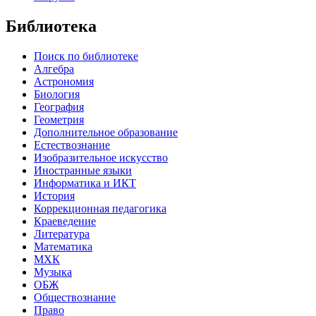
Библиотека
Поиск по библиотеке
Алгебра
Астрономия
Биология
География
Геометрия
Дополнительное образование
Естествознание
Изобразительное искусство
Иностранные языки
Информатика и ИКТ
История
Коррекционная педагогика
Краеведение
Литература
Математика
МХК
Музыка
ОБЖ
Обществознание
Право