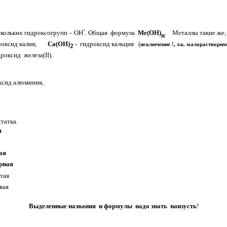
-
скольких гидроксогрупп – ОН
. Общая формула
Ме(ОН)
. Металлы такие же, 
n
дроксид калия;
Ca(OH)
- гидроксид кальция (
исключение !, т.к. малорастворим
2
дроксид железа(II).
роксид алюминия,
татка.
я
ая
рная
стая
вая
Выделенные названия и формулы надо знать наизусть
!