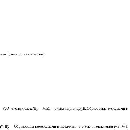
олей, кислот и оснований
).
FeO- оксид железа(II), MnO – оксид марганца(II). Образованы металлами в
а(VII). Образованы неметаллами и металлами в степени окисления (+5- +7),