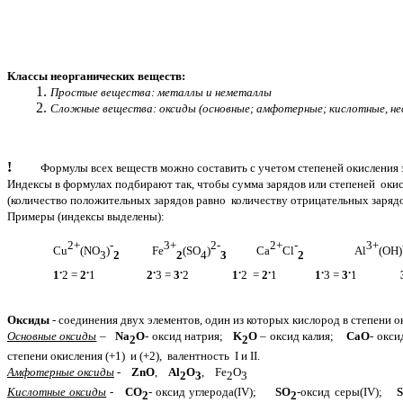
Классы неорганических веществ:
Простые вещества: металлы и неметаллы
Сложные вещества: оксиды (основные; амфотерные; кислотные, не
!
Формулы всех веществ можно составить с учетом степеней окисления э
Индексы в формулах подбирают так, чтобы сумма зарядов или степеней оки
(количество положительных зарядов равно количеству отрицательных зарядо
Примеры (индексы выделены):
2+
-
3+
2-
2+
-
3+
Сu
(NO
)
Fe
(SO
)
Ca
Cl
Al
(OH)
3
2
2
4
3
2
.
.
.
.
.
.
.
.
1
2 =
2
1
2
3 =
3
2
1
2 =
2
1
1
3 =
3
1
Оксиды
- соединения двух элементов, один из которых кислород в степени оки
Основные оксиды
–
Na
O
- оксид натрия;
K
O
– оксид калия;
CaO
- окс
2
2
степени окисления (+1) и (+2), валентность I и II.
Амфотерные оксиды
-
ZnO
,
Al
O
, Fe
O
2
3
2
3
Кислотные оксиды
-
CO
- оксид углерода(IV);
SO
-оксид серы(IV);
2
2