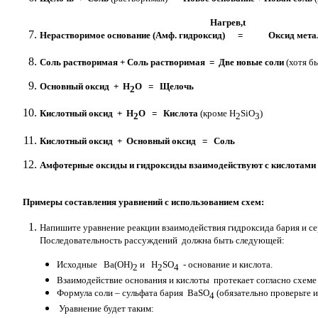
Нагрев,t
Нерастворимое основание (Амф. гидроксид) = Оксид метал
Соль растворимая + Соль растворимая = Две новые соли
(хотя 
Основный оксид + Н
О = Щелочь
2
Кислотный оксид + Н
О = Кислота
(кроме H
SiO
)
2
2
3
Кислотный оксид + Основный оксид = Соль
Амфотерные оксиды и гидроксиды взаимодействуют с кислотами и
Примеры составления уравнений с использованием схем:
Напишите уравнение реакции взаимодействия гидроксида бария и се
Последовательность рассуждений должна быть следующей:
Исходные Ba(OH)
и H
SO
- основание и кислота.
2
2
4
Взаимодействие основания и кислоты протекает согласно схеме 
Формула соли – сульфата бария BaSO
(обязательно проверьте 
4
Уравнение будет таким: