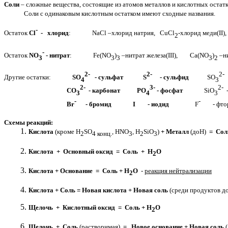
Соли
– сложные вещества, состоящие из атомов металлов и кислотных остатк
Соли с одинаковым кислотным остатком имеют сходные названия.
-
Остаток
Cl
- хлорид
: NaCl –хлорид натрия, CuCl
-хлорид меди(II)
2
-
Остаток
NO
- нитрат
: Fe(NO
)
–нитрат железа(III), Ca(NO
)
–ни
3
3
3
3
2
2-
2-
2-
Другие остатки:
SO
- сульфат S
- сульфид
SO
-
4
3
2-
3-
2-
CO
- карбонат PO
- фосфат
SiO
3
4
3
-
-
Br
- бромид
I - иодид
F
- фто
Схемы реакций:
Кислота
(кроме H
SO
,
HNO
, H
SiO
)
+ Металл
(доН)
= Сол
2
4 конц.
3
2
3
Кислота + Основный оксид = Соль + Н
О
2
Кислота + Основание = Соль + Н
О
-
реакция нейтрализации
2
Кислота + Соль = Новая кислота + Новая соль
(среди продуктов до
Щелочь + Кислотный оксид = Соль + Н
О
2
Щелочь + Соль
(растворимая)
= Новое основание + Новая соль
(