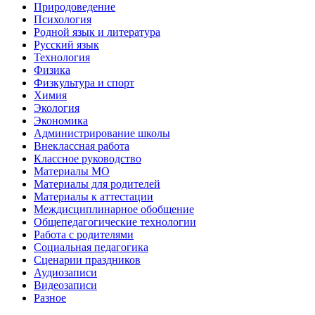
Природоведение
Психология
Родной язык и литература
Русский язык
Технология
Физика
Физкультура и спорт
Химия
Экология
Экономика
Администрирование школы
Внеклассная работа
Классное руководство
Материалы МО
Материалы для родителей
Материалы к аттестации
Междисциплинарное обобщение
Общепедагогические технологии
Работа с родителями
Социальная педагогика
Сценарии праздников
Аудиозаписи
Видеозаписи
Разное