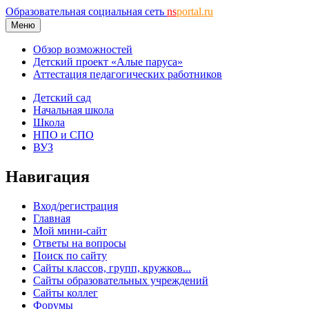
Образовательная социальная сеть
ns
portal.ru
Меню
Обзор возможностей
Детский проект «Алые паруса»
Аттестация педагогических работников
Детский сад
Начальная школа
Школа
НПО и СПО
ВУЗ
Навигация
Вход/регистрация
Главная
Мой мини-сайт
Ответы на вопросы
Поиск по сайту
Сайты классов, групп, кружков...
Сайты образовательных учреждений
Сайты коллег
Форумы