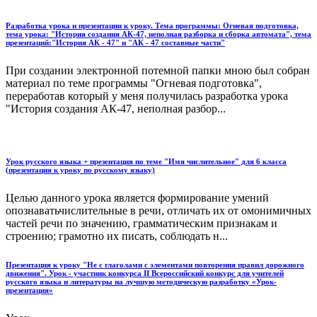
Разработка урока и презентации к уроку. Тема программы: Огневая подготовка,
тема урока: "История создания АК-47, неполная разборка и сборка автомата", тема
презентаций:"История АК - 47" и "АК - 47 составные части"
При создании электронной потемной папки мною был собран
материал по теме программы "Огневая подготовка",
переработав который у меня получилась разработка урока
"История создания АК-47, неполная разбор...
Урок русского языка + презентация по теме "Имя числительное" для 6 класса
(презентация к уроку по русскому языку)
Целью данного урока является формирование умений
опознаватьчислительные в речи, отличать их от омонимичных
частей речи по значению, грамматическим признакам и
строению; грамотно их писать, соблюдать н...
Презентация к уроку "Не с глаголами с элементами повторения правил дорожного
движения". Урок - участник конкурса II Всероссийский конкурс для учителей
русского языка и литературы на лучшую методическую разработку «Урок-
презентация»