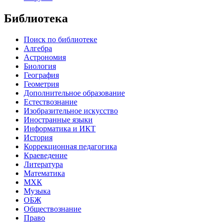
Библиотека
Поиск по библиотеке
Алгебра
Астрономия
Биология
География
Геометрия
Дополнительное образование
Естествознание
Изобразительное искусство
Иностранные языки
Информатика и ИКТ
История
Коррекционная педагогика
Краеведение
Литература
Математика
МХК
Музыка
ОБЖ
Обществознание
Право