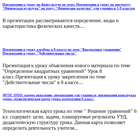
Презентация к уроку по физкультуре по теме: Презентация к уроку по предмету:
"Физическая культура" на тему: "Физические качества" для учащихся 5-9 классов
В презентации рассматриваются определение, виды и
характеристика физических качеств....
Презентация к уроку алгебры в 8 классе по теме "Квадратные уравнения"
Презентация к уроку "Действительные числа"
Презентация к уроку объяснения нового материала по теме
"Определение квадратных уравнений" Урок 8
класс.Презентация к уроку закрепления по теме
"Действительные числа" в 8 классе....
ФГОС ООО: второе поколение, презентация для учащихся, презентация конструкта
урока, технологическая карта урока математики 6 класс.
Технологическая карта урока по теме " Решение уравнений" 6
кл. содержит: цели, задачи, планируемые результаты УУД,
дидактическую структуру урока. Данная карта позволяет
определить деятельность учителя...