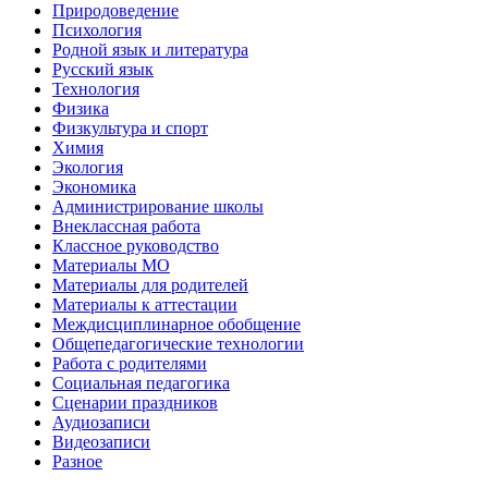
Природоведение
Психология
Родной язык и литература
Русский язык
Технология
Физика
Физкультура и спорт
Химия
Экология
Экономика
Администрирование школы
Внеклассная работа
Классное руководство
Материалы МО
Материалы для родителей
Материалы к аттестации
Междисциплинарное обобщение
Общепедагогические технологии
Работа с родителями
Социальная педагогика
Сценарии праздников
Аудиозаписи
Видеозаписи
Разное