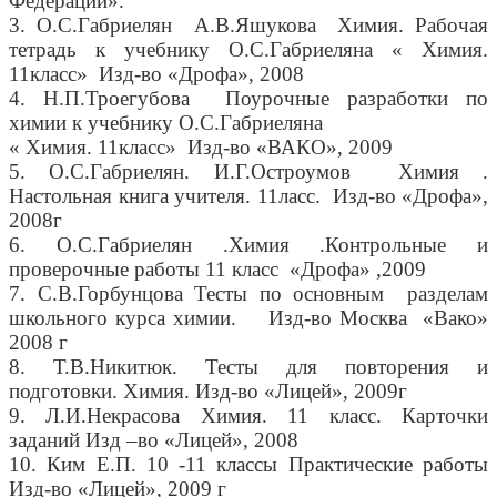
Федерации».
3. О.С.Габриелян А.В.Яшукова Химия. Рабочая
тетрадь к учебнику О.С.Габриеляна « Химия.
11класс» Изд-во «Дрофа», 2008
4. Н.П.Троегубова Поурочные разработки по
химии к учебнику О.С.Габриеляна
« Химия. 11класс» Изд-во «ВАКО», 2009
5. О.С.Габриелян. И.Г.Остроумов Химия .
Настольная книга учителя. 11ласс. Изд-во «Дрофа»,
2008г
6. О.С.Габриелян .Химия .Контрольные и
проверочные работы 11 класс «Дрофа» ,2009
7. С.В.Горбунцова Тесты по основным разделам
школьного курса химии. Изд-во Москва «Вако»
2008 г
8. Т.В.Никитюк. Тесты для повторения и
подготовки. Химия. Изд-во «Лицей», 2009г
9. Л.И.Некрасова Химия. 11 класс. Карточки
заданий Изд –во «Лицей», 2008
10. Ким Е.П. 10 -11 классы Практические работы
Изд-во «Лицей», 2009 г