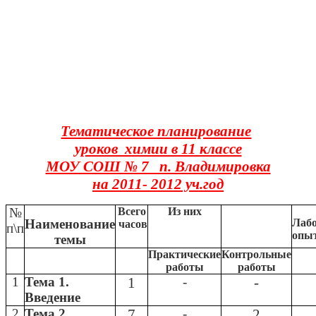
Тематическое планирование
уроков химии в 11 классе
МОУ СОШ № 7 п. Владимировка
на 2011- 2012 уч.год
№
Всего
Из них
Наименование
Лаб
часов
п\п
опы
темы
Практические
Контрольные
работы
работы
1
Тема 1.
1
-
-
Введение
2
Тема 2.
7
-
2