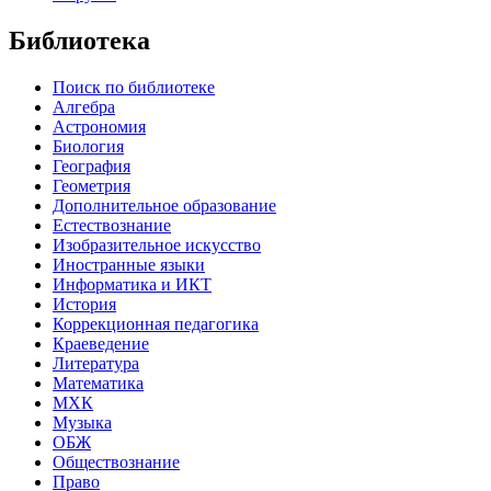
Библиотека
Поиск по библиотеке
Алгебра
Астрономия
Биология
География
Геометрия
Дополнительное образование
Естествознание
Изобразительное искусство
Иностранные языки
Информатика и ИКТ
История
Коррекционная педагогика
Краеведение
Литература
Математика
МХК
Музыка
ОБЖ
Обществознание
Право