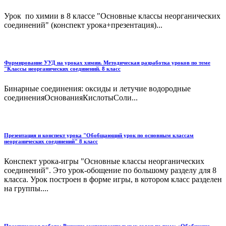
Урок по химии в 8 классе "Основные классы неорганических
соединений" (конспект урока+презентация)...
Формирование УУД на уроках химии. Методическая разработка уроков по теме
"Классы неорганических соединений. 8 класс
Бинарные соединения: оксиды и летучие водородные
соединенияОснованияКислотыСоли...
Презентация и конспект урока "Обобщающий урок по основным классам
неорганических соединений" 8 класс
Конспект урока-игры "Основные классы неорганических
соединений". Это урок-обощение по большому разделу для 8
класса. Урок построен в форме игры, в котором класс разделен
на группы....
Практическая работа: Решение экспериментальных задач по теме: «Обобщение