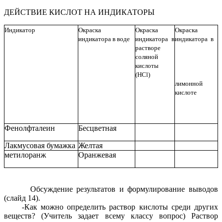
ДЕЙСТВИЕ КИСЛОТ НА ИНДИКАТОРЫ
Индикатор
Окраска
Окраска
Окраска
индикатора в воде
индикатора в
индикатора в
растворе
соляной
кислоты
(HCl)
лимонной
кислоте
Фенолфталеин
Бесцветная
Лакмусовая бумажка
Желтая
метилоранж
Оранжевая
Обсуждение результатов и формулирование выводов
(слайд 14).
-Как можно определить раствор кислоты среди других
веществ? (Учитель задает всему классу вопрос) Раствор