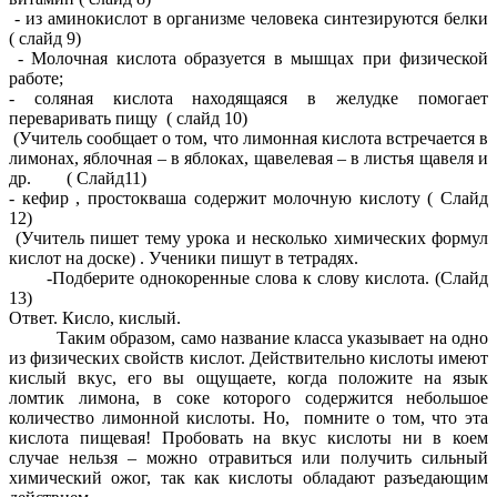
- из аминокислот в организме человека синтезируются белки
( слайд 9)
- Молочная кислота образуется в мышцах при физической
работе;
- соляная кислота находящаяся в желудке помогает
переваривать пищу ( слайд 10)
(Учитель сообщает о том, что лимонная кислота встречается в
лимонах, яблочная – в яблоках, щавелевая – в листья щавеля и
др. ( Слайд11)
- кефир , простокваша содержит молочную кислоту ( Слайд
12)
(Учитель пишет тему урока и несколько химических формул
кислот на доске) . Ученики пишут в тетрадях.
-Подберите однокоренные слова к слову кислота. (Слайд
13)
Ответ. Кисло, кислый.
Таким образом, само название класса указывает на одно
из физических свойств кислот. Действительно кислоты имеют
кислый вкус, его вы ощущаете, когда положите на язык
ломтик лимона, в соке которого содержится небольшое
количество лимонной кислоты. Но, помните о том, что эта
кислота пищевая! Пробовать на вкус кислоты ни в коем
случае нельзя – можно отравиться или получить сильный
химический ожог, так как кислоты обладают разъедающим