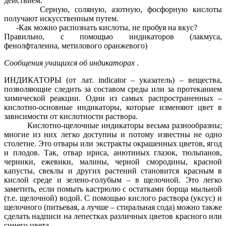
действием.
Серную, соляную, азотную, фосфорную кислоты
получают искусственным путем.
-Как можно распознать кислоты, не пробуя на вкус?
Правильно, с помощью индикаторов (лакмуса,
фенолфталеина, метилового оранжевого)
Сообщения учащихся об индикаторах
.
ИНДИКАТОРЫ (от лат. indicator – указатель) – вещества,
позволяющие следить за составом среды или за протеканием
химической реакции. Одни из самых распространенных –
кислотно-основные индикаторы, которые изменяют цвет в
зависимости от кислотности раствора.
Кислотно-щелочные индикаторы весьма разнообразны;
многие из них легко доступны и потому известны не одно
столетие. Это отвары или экстракты окрашенных цветов, ягод
и плодов. Так, отвар ириса, анютиных глазок, тюльпанов,
черники, ежевики, малины, черной смородины, красной
капусты, свеклы и других растений становится красным в
кислой среде и зелено-голубым – в щелочной. Это легко
заметить, если помыть кастрюлю с остатками борща мыльной
(т.е. щелочной) водой. С помощью кислого раствора (уксус) и
щелочного (питьевая, а лучше – стиральная сода) можно также
сделать надписи на лепестках различных цветов красного или
синего цвета.