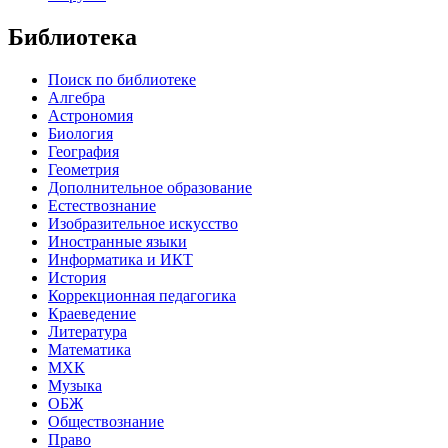
Библиотека
Поиск по библиотеке
Алгебра
Астрономия
Биология
География
Геометрия
Дополнительное образование
Естествознание
Изобразительное искусство
Иностранные языки
Информатика и ИКТ
История
Коррекционная педагогика
Краеведение
Литература
Математика
МХК
Музыка
ОБЖ
Обществознание
Право