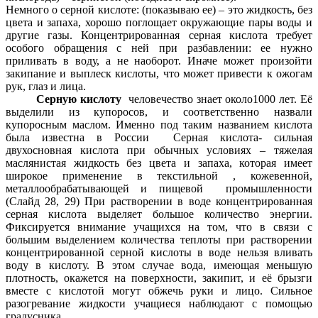
Немного о серной кислоте: (показываю ее) – это жидкость, без
цвета и запаха, хорошо поглощает окружающие пары воды и
другие газы. Концентрированная серная кислота требует
особого обращения с ней при разбавлении: ее нужно
приливать в воду, а не наоборот. Иначе может произойти
закипание и выплеск кислоты, что может привести к ожогам
рук, глаз и лица.
Серную кислоту
человечество знает около1000 лет. Её
выделили из купоросов, и соответственно назвали
купоросным маслом. Именно под таким названием кислота
была известна в России Серная кислота- сильная
двухосновная кислота при обычных условиях – тяжелая
маслянистая жидкость без цвета и запаха, которая имеет
широкое применение в текстильной , кожевенной,
металлообрабатывающей и пищевой промышленности
(Слайд 28, 29) При растворении в воде концентрированная
серная кислота выделяет большое количество энергии.
Фиксируется внимание учащихся на том, что в связи с
большим выделением количества теплоты при растворении
концентрированной серной кислоты в воде нельзя вливать
воду в кислоту. В этом случае вода, имеющая меньшую
плотность, окажется на поверхности, закипит, и её брызги
вместе с кислотой могут обжечь руки и лицо. Сильное
разогревание жидкости учащиеся наблюдают с помощью
градусника.