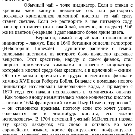
Обычный чай – тоже индикатор. Если в стакан с
крепким чаем капнуть лимонный сок или растворить
несколько кристалликов лимонной кислоты, то чай сразу
станет светлее. Если же растворить в чае питьевую соду,
раствор потемнеет (пить такой чай, конечно, не следует). Чай
же из цветков («каркаде») дает намного более яркие цвета.
Вероятно, самый старый кислотно-основной
индикатор – лакмус. Еще в 1640 ботаники описали гелиотроп
(Heliotropium Turnesole) – душистое растение с темно-
лиловыми цветками, из которого было выделено красящее
вещество. Этот краситель, наряду с соком фиалок, стал
широко применяться химиками в качестве индикатора,
который в кислой среде был красным, а в щелочной – синим.
Об этом можно прочитать в трудах знаменитого физика и
химика XVII века Роберта Бойля. Вначале с помощью нового
индикатора исследовали минеральные воды, а примерно с
1670 года его начали использовать в химических опытах.
«Как только вношу незначительно малое количество кислоты,
– писал в 1694 французский химик Пьер Поме о „турнесоле",
– он становится красным, поэтому если кто хочет узнать,
содержится ли в чем-нибудь кислота, его можно
использовать». В 1704 немецкий ученый М.Валентин назвал
эту краску лакмусом; это слово и осталось во всех
европейских языках, кроме французского; по-французски