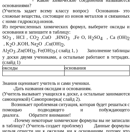
- Какие химические соединения называются
основаниями?
(Учитель задает всему классу вопрос) Основания- это
сложные вещества, состоящие из ионов металлов и связанных
с ними гидроксид-ионов.
Из перечисленных химических формул, выберите оксиды и
основания и запишите в таблицу:
SO
, HCI , CO
,CuO ,HNO
,Fe O, H
SO
, Ca (OH)
3
2
3
2
4
2
,
K
O ,KOH, Na
O ,Cu(OH)
,
2
2
2
Al
O
,Zn(OH)
, Fe(OH)
.( слайд 1, ) Заполнение таблицы
2
3
2
3
у доски двумя учениками, а остальные работают в тетрадях.
(слайд 1)
оксиды
основания
Знания оценивает учитель и сами ученики.
-Дать названия оксидам и основаниям.
(Учитель вызывает учащихся к доске, а остальные занимаются
самооценкой) Самопроверка( слайд 2).
Возникает проблемная ситуация, которая будет решаться с
помощью подводящего и побуждающего
диалога. Обратите внимание!
-Почему некоторые химические формулы вы не записали
в таблицу? (Учитель создает проблему) Данные формулы
нельзя отнести ни к оксидам, ни к основаниям, потому что