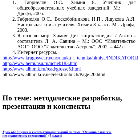
Габриелян О.С. Химия 8. Учебник для
общеобразовательных учебных заведений. М.:
Дрофа, 2005.
Габриелян О.С., Воскобойникова Н.П., Яшукова А.Я.
Настольная книга учителя. Химия 8 класс. М.: Дрофа,
2003.
Я познаю мир: Химия: Дет. энциклопедия. / Автор -
составитель Л. А. Савина – М.: ООО “Издательство
АСТ”: ООО “Издательство Астрель”, 2002. – 442 с.
Интернет ресурсы.
http://www.krugosvet.ru/enc/nauka_i_tehnika/himiya/INDIKATORI.
http://www.hemi.nsu.ru/ucheb183.htm
http://www.alhimik.ru/read/grosse5.html
http://www.alhimikov.net/elektronbuch/Page-20.html
По теме: методические разработки,
презентации и конспекты
Урок обобщения и систематизации знаний по теме "Основные классы
неорганических соединений" (8 класс)