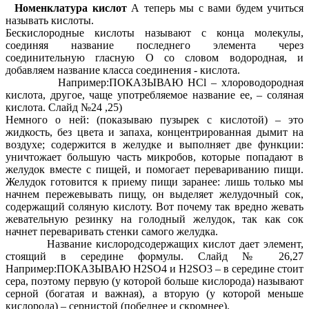
Номенклатура кислот
А теперь мы с вами будем учиться
называть кислоты.
Бескислородные кислоты называют с конца молекулы,
соединяя название последнего элемента через
соединительную гласную О со словом водородная, и
добавляем название класса соединения - кислота.
Например:ПОКАЗЫВАЮ HCl – хлороводородная
кислота, другое, чаще употребляемое название ее, – соляная
кислота. Слайд №24 ,25)
Немного о ней: (показываю пузырек с кислотой) – это
жидкость, без цвета и запаха, концентрированная дымит на
воздухе; содержится в желудке и выполняет две функции:
уничтожает большую часть микробов, которые попадают в
желудок вместе с пищей, и помогает перевариванию пищи.
Желудок готовится к приему пищи заранее: лишь только мы
начнем пережевывать пищу, он выделяет желудочный сок,
содержащий соляную кислоту. Вот почему так вредно жевать
жевательную резинку на голодный желудок, так как сок
начнет переваривать стенки самого желудка.
Название кислородсодержащих кислот дает элемент,
стоящий в середине формулы. Слайд № 26,27
Например:ПОКАЗЫВАЮ H2SO4 и H2SO3 – в середине стоит
сера, поэтому первую (у которой больше кислорода) называют
серной (богатая и важная), а вторую (у которой меньше
кислорода) – сернистой (победнее и скромнее).