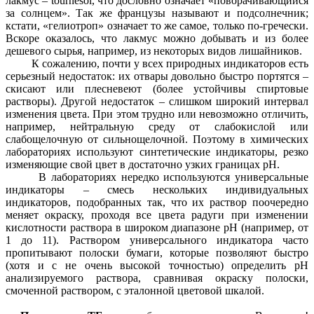
лакмус – tournesol, что дословно означает «поворачивающийся
за солнцем». Так же французы называют и подсолнечник;
кстати, «гелиотроп» означает то же самое, только по-гречески.
Вскоре оказалось, что лакмус можно добывать и из более
дешевого сырья, например, из некоторых видов лишайников.
К сожалению, почти у всех природных индикаторов есть
серьезный недостаток: их отвары довольно быстро портятся –
скисают или плесневеют (более устойчивы спиртовые
растворы). Другой недостаток – слишком широкий интервал
изменения цвета. При этом трудно или невозможно отличить,
например, нейтральную среду от слабокислой или
слабощелочную от сильнощелочной. Поэтому в химических
лабораториях используют синтетические индикаторы, резко
изменяющие свой цвет в достаточно узких границах рН.
В лабораториях нередко используются универсальные
индикаторы – смесь нескольких индивидуальных
индикаторов, подобранных так, что их раствор поочередно
меняет окраску, проходя все цвета радуги при изменении
кислотности раствора в широком диапазоне рН (например, от
1 до 11). Раствором универсального индикатора часто
пропитывают полоски бумаги, которые позволяют быстро
(хотя и с не очень высокой точностью) определить рН
анализируемого раствора, сравнивая окраску полоски,
смоченной раствором, с эталонной цветовой шкалой.