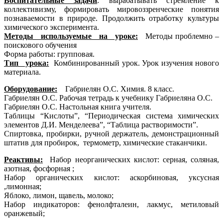
Воспитательные задачи
: вырабатывать стремление к
коллективизму, формировать мировоззренческие понятия
познаваемости в природе. Продолжить отработку культуры
химического эксперимента.
Методы используемые на уроке:
Методы проблемно –
поискового обучения
Форма работы: групповая.
Тип урока:
Комбинированный урок. Урок изучения нового
материала.
Оборудование:
Габриелян О.С. Химия. 8 класс.
Габриелян О.С. Рабочая тетрадь к учебнику Габриеляна О.С.
Габриелян О.С. Настольная книга учителя.
Таблицы “Кислоты”, “Периодическая система химических
элементов Д.И. Менделеева”, “Таблица растворимости”.
Спиртовка, пробирки, ручной держатель, демонстрационный
штатив для пробирок, термометр, химические стаканчики.
Реактивы:
Набор неорганических кислот: серная, соляная,
азотная, фосфорная ;
Набор органических кислот: аскорбиновая, уксусная
,лимонная;
Яблоко, лимон, щавель, молоко;
Набор индикаторов: фенолфталеин, лакмус, метиловый
оранжевый;