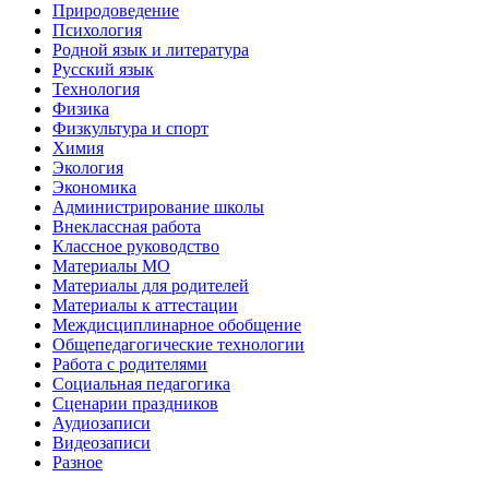
Природоведение
Психология
Родной язык и литература
Русский язык
Технология
Физика
Физкультура и спорт
Химия
Экология
Экономика
Администрирование школы
Внеклассная работа
Классное руководство
Материалы МО
Материалы для родителей
Материалы к аттестации
Междисциплинарное обобщение
Общепедагогические технологии
Работа с родителями
Социальная педагогика
Сценарии праздников
Аудиозаписи
Видеозаписи
Разное