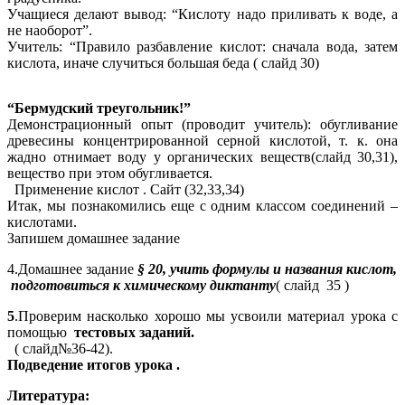
Учащиеся делают вывод: “Кислоту надо приливать к воде, а
не наоборот”.
Учитель: “Правило разбавление кислот: сначала вода, затем
кислота, иначе случиться большая беда ( слайд 30)
“Бермудский треугольник!”
Демонстрационный опыт (проводит учитель): обугливание
древесины концентрированной серной кислотой, т. к. она
жадно отнимает воду у органических веществ(слайд 30,31),
вещество при этом обугливается.
Применение кислот . Сайт (32,33,34)
Итак, мы познакомились еще с одним классом соединений –
кислотами.
Запишем домашнее задание
4.Домашнее задание
§ 20, учить формулы и названия кислот,
подготовиться к химическому диктанту
( слайд 35 )
5
.Проверим насколько хорошо мы усвоили материал урока с
помощью
тестовых заданий.
( слайд№36-42).
Подведение итогов урока .
Литература: