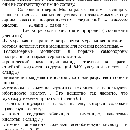
они не соответствуют им по составу.
Совершенно верно. Молодцы! Сегодня мы расширим
ваши знания о сложных веществах и познакомимся с еще
одним классом неорганических соединений –
классом
кислот. (
Слайд 3, слайд 4 )
-Где встречаются кислоты в природе? ( сообщения
учеников)
-В муравьях и крапиве встречается муравьиная кислота ,
которая используется в медицине для лечения ревматизма. –
-Голожаберные моллюски в порядке самообороны
выстреливают парами серной кислоты.
-тропический паук педипальпида стреляют во врагов
струйкой жидкости, содержащий 84% уксусной кислоты. (
слайд 5)
-лишайники выделяют кислоты , которые разрушают горные
породы;
-мухоморы в качестве ядовитых токсинов « используют»
иботеновую кислоту . Это вещество так ядовито, что
мухомору незачем прятаться. ( слайд 6 )
- Очень популярен в народе щавель, который содержит
щавелевую кислоту;
- томаты содержат яблочную , лимонную, щавелевую
кислоты; ( слайд 7 )
-Лимоны, апельсины содержат аскорбиновую кислоту и
витамин ( слайд 8)