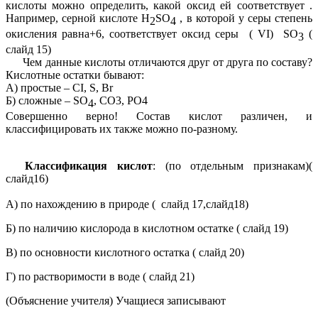
кислоты можно определить, какой оксид ей соответствует .
Например, серной кислоте H
SO
, в которой у серы степень
2
4
окисления равна+6, соответствует оксид серы ( VI) SO
(
3
слайд 15)
Чем данные кислоты отличаются друг от друга по составу?
Кислотные остатки бывают:
А) простые – CI, S, Br
Б) сложные – SO
, CO3, PO4
4
Совершенно верно! Состав кислот различен, и
классифицировать их также можно по-разному.
Классификация кислот
: (по отдельным признакам)(
слайд16)
А) по нахождению в природе ( слайд 17,слайд18)
Б) по наличию кислорода в кислотном остатке ( слайд 19)
В) по основности кислотного остатка ( слайд 20)
Г) по растворимости в воде ( слайд 21)
(Объяснение учителя) Учащиеся записывают