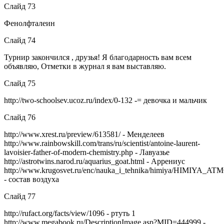
Слайд 73
Фенолфталеин
Слайд 74
Турнир закончился , друзья! Я благодарность вам всем
объявляю, Отметки в журнал я вам выставляю.
Слайд 75
http://two-schoolsev.ucoz.ru/index/0-132 -= девочка и мальчик
Слайд 76
http://www.xrest.ru/preview/613581/ - Менделеев
http://www.rainbowskill.com/trans/ru/scientist/antoine-laurent-
lavoisier-father-of-modern-chemistry.php - Лавуазье
http://astrotwins.narod.ru/aquarius_goat.html - Аррениус
http://www.krugosvet.ru/enc/nauka_i_tehnika/himiya/HIMIYA_AT
- состав воздуха
Слайд 77
http://rufact.org/facts/view/1096 - ртуть 1
http://www.megabook.ru/DescriptionImage.asp?MID=444999 -