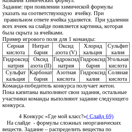
названия химических формул.
Задание: при появлении химической формулы
указать на соответствующую ячейку. При
правильном ответе ячейка удаляется. При удалении
всех ячеек на слайде появляется картинка, которая
была скрыта за ячейками.
Пример игрового поля для 1 команды:
Серная
Нитрат
Оксид
Хлорид
Сульфит
кислота
бария
азота (V)
кальция
калия
Гидроксид
Оксид
Гидроксид
Гидроксид
Угольная
натрия
азота (II)
натрия
бария
кислота
Сульфат
Карбонат
Азотная
Гидроксид
Соляная
кальция
бария
кислота
калия
кислота
Команда-победитель конкурса получает жетон.
Пока капитаны выполняют свои задания, остальные
участники команды выполняют задание следующего
конкурса.
4 Конкурс «Где мой класс?»
( Слайд 69)
На слайде - формулы сложных неорганических
веществ. Задание – распределить вещества по