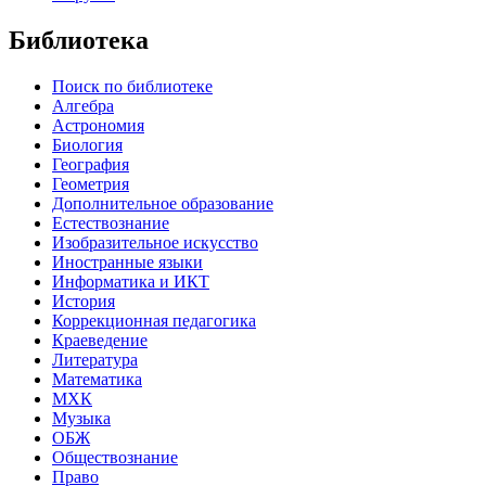
Библиотека
Поиск по библиотеке
Алгебра
Астрономия
Биология
География
Геометрия
Дополнительное образование
Естествознание
Изобразительное искусство
Иностранные языки
Информатика и ИКТ
История
Коррекционная педагогика
Краеведение
Литература
Математика
МХК
Музыка
ОБЖ
Обществознание
Право