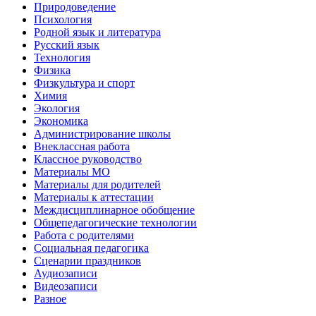
Природоведение
Психология
Родной язык и литература
Русский язык
Технология
Физика
Физкультура и спорт
Химия
Экология
Экономика
Администрирование школы
Внеклассная работа
Классное руководство
Материалы МО
Материалы для родителей
Материалы к аттестации
Междисциплинарное обобщение
Общепедагогические технологии
Работа с родителями
Социальная педагогика
Сценарии праздников
Аудиозаписи
Видеозаписи
Разное