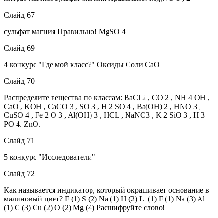
Слайд 67
сульфат магния Правильно! MgSO 4
Слайд 69
4 конкурс "Где мой класс?" Оксиды Соли CaO
Слайд 70
Распределите вещества по классам: BaCl 2 , CO 2 , NH 4 OH ,
CaO , KOH , CaCO 3 , SO 3 , H 2 SO 4 , Ba(OH) 2 , HNO 3 ,
CuSO 4 , Fe 2 O 3 , Al(OH) 3 , HCL , NaNO3 , K 2 SiO 3 , H 3
PO 4, ZnO.
Слайд 71
5 конкурс "Исследователи"
Слайд 72
Как называется индикатор, который окрашивает основание в
малиновый цвет? F (1) S (2) Na (1) H (2) Li (1) F (1) Na (3) Al
(1) C (3) Cu (2) O (2) Mg (4) Расшифруйте слово!