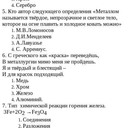
Серебро
5. Кто автор следующего определения «Металлом
называется твёрдое, непрозрачное и светлое тело,
которое на огне плавить и холодное ковать можно»
М.В.Ломоносов
Д.И.Менделеев
А.Лавуазье
С. Аррениус.
6. С греческого как «краска» переведёшь,
В металлургии мимо меня не пройдешь.
Я и твёрдый и блестящий –
И для красок подходящий.
Медь
Хром
Железо
Алюминий.
7. Тип химической реакции горения железа.
3Fe+2O
→Fe
O
2
3
4
Соединения
Разложения