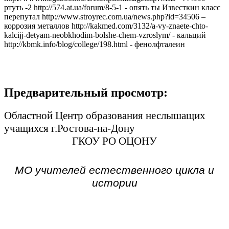
ртуть -2 http://574.at.ua/forum/8-5-1 - опять ты Известкин класс
перепутал http://www.stroyrec.com.ua/news.php?id=34506 –
коррозия металлов http://kakmed.com/3132/a-vy-znaete-chto-
kalcijj-detyam-neobkhodim-bolshe-chem-vzroslym/ - кальций
http://kbmk.info/blog/college/198.html - фенолфталеин
Предварительный просмотр:
Областной Центр образования неслышащих
учащихся г.Ростова-на-Дону
ГКОУ РО ОЦОНУ
МО учителей естественного цикла и
истории