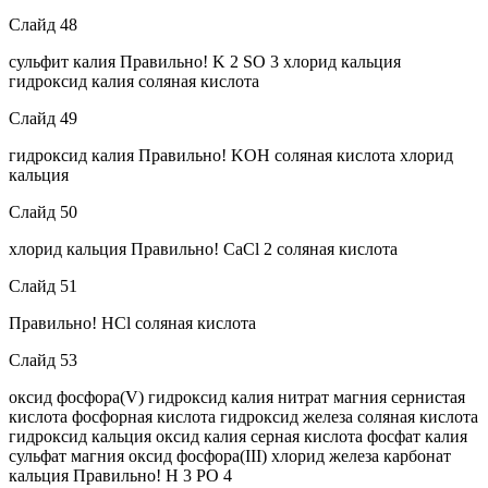
Слайд 48
сульфит калия Правильно! K 2 SO 3 хлорид кальция
гидроксид калия соляная кислота
Слайд 49
гидроксид калия Правильно! KOH соляная кислота хлорид
кальция
Слайд 50
хлорид кальция Правильно! CaCl 2 соляная кислота
Слайд 51
Правильно! HCl соляная кислота
Слайд 53
оксид фосфора(V) гидроксид калия нитрат магния сернистая
кислота фосфорная кислота гидроксид железа соляная кислота
гидроксид кальция оксид калия серная кислота фосфат калия
сульфат магния оксид фосфора(III) хлорид железа карбонат
кальция Правильно! H 3 PO 4