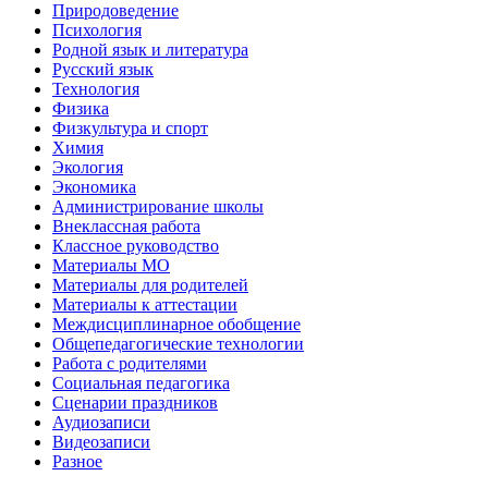
Природоведение
Психология
Родной язык и литература
Русский язык
Технология
Физика
Физкультура и спорт
Химия
Экология
Экономика
Администрирование школы
Внеклассная работа
Классное руководство
Материалы МО
Материалы для родителей
Материалы к аттестации
Междисциплинарное обобщение
Общепедагогические технологии
Работа с родителями
Социальная педагогика
Сценарии праздников
Аудиозаписи
Видеозаписи
Разное