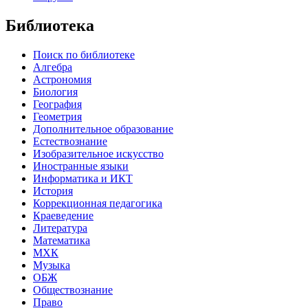
Библиотека
Поиск по библиотеке
Алгебра
Астрономия
Биология
География
Геометрия
Дополнительное образование
Естествознание
Изобразительное искусство
Иностранные языки
Информатика и ИКТ
История
Коррекционная педагогика
Краеведение
Литература
Математика
МХК
Музыка
ОБЖ
Обществознание
Право