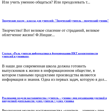
Или учить умению общаться? Или преодолевать т...
Творческие масер - классы для учителей: "Творческий учитель - творческий ученик"
Творчество! Вот великое спасение от страданий, великое
облегчение жизни! Ф.Ницше...
Статья: «Роль учителя информатики в формировании ИКТ компетентности
учителей и учеников»
В наши дни современная школа должна готовить
выпускников к жизни в информационном обществе, в
котором главными продуктами производства являются
информация и знания. Одна из первых задач, которую я дол...
Реализация модели наставничества «учитель – ученик» при организации урочной и
внеурочной деятельности: успех учителя = успех ученика
Реализация модели наставничества «учитель – ученик» при