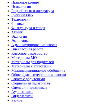
Природоведение
Психология
Родной язык и литература
Русский язык
Технология
Физика
Физкультура и спорт
Химия
Экология
Экономика
Администрирование школы
Внеклассная работа
Классное руководство
Материалы МО
Материалы для родителей
Материалы к аттестации
Междисциплинарное обобщение
Общепедагогические технологии
Работа с родителями
Социальная педагогика
Сценарии праздников
Аудиозаписи
Видеозаписи
Разное