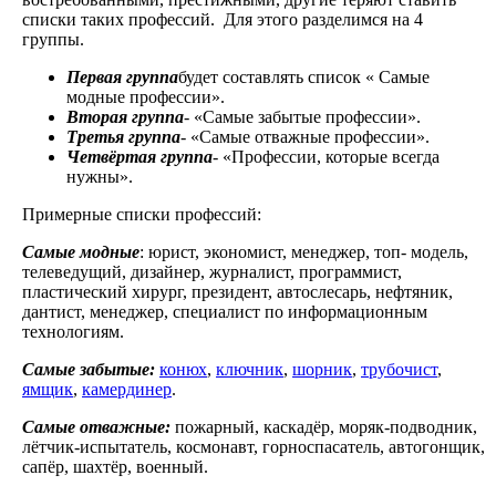
списки таких профессий. Для этого разделимся на 4
группы.
Первая группа
будет составлять список « Самые
модные профессии».
Вторая группа
- «Самые забытые профессии».
Третья группа
- «Самые отважные профессии».
Четвёртая группа
- «Профессии, которые всегда
нужны».
Примерные списки профессий:
Самые модные
: юрист, экономист, менеджер, топ- модель,
телеведущий, дизайнер, журналист, программист,
пластический хирург, президент, автослесарь, нефтяник,
дантист, менеджер, специалист по информационным
технологиям.
Самые забытые:
конюх
,
ключник
,
шорник
,
трубочист
,
ямщик
,
камердинер
.
Самые отважные:
пожарный, каскадёр, моряк-подводник,
лётчик-испытатель, космонавт, горноспасатель, автогонщик,
сапёр, шахтёр, военный.