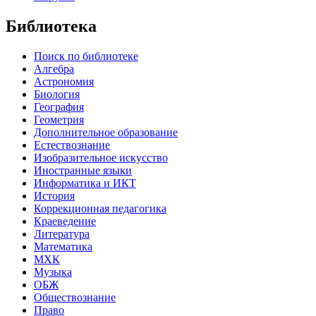
Библиотека
Поиск по библиотеке
Алгебра
Астрономия
Биология
География
Геометрия
Дополнительное образование
Естествознание
Изобразительное искусство
Иностранные языки
Информатика и ИКТ
История
Коррекционная педагогика
Краеведение
Литература
Математика
МХК
Музыка
ОБЖ
Обществознание
Право