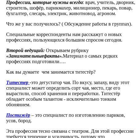
Профессии, которые нужны всегда
: врач, учитель, дворник,
строитель, шофёр, парикмахер, милиционер, пекарь, повар,
бухгалтер, слесарь, электрик, животновод, агроном.
Что же у вас получилось? ( Обсуждение работы в группах).
Специальные корреспонденты нам расскажут о новых
профессиях, пользующихся большим спросом сегодня.
Второй ведущий:
Открываем рубрику
«Занимательные
факты».
Материал о самых редких
профессиях подготовили….
Как вы думаете чем занимается титестёр?
Титестер
-
это дегустатор чая. По вкусу, запаху, виду этот
специалист может определить сорт чая, место, где его
вырастили, способ хранения и переработки. Титестёр
обладает особым талантом - исключительно тонким
обонянием.
Постижёр
– это специалист по изготовлению париков,
усов, бород.
Эта профессия тесно связана с театром. Для этой профессии
требуется терпение и усидчивость, потому что