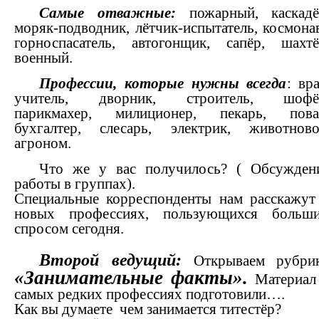
Самые отважные:
пожарный, каскадё
моряк-подводник, лётчик-испытатель, космонав
горноспасатель, автогонщик, сапёр, шахтё
военный.
Профессии, которые нужны всегда
: вра
учитель, дворник, строитель, шофё
парикмахер, милиционер, пекарь, пова
бухгалтер, слесарь, электрик, животново
агроном.
Что же у вас получилось? ( Обсужден
работы в группах).
Специальные корреспонденты нам расскажут
новых профессиях, пользующихся больш
спросом сегодня.
Второй ведущий:
Открываем рубри
«Занимательные
факты».
Материал
самых редких профессиях подготовили….
Как вы думаете чем занимается титестёр?