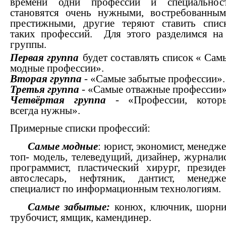
времени одни профессии и специальнос
становятся очень нужными, востребованным
престижными, другие теряют ставить спис
таких профессий. Для этого разделимся на
группы.
Первая группа
будет составлять список « Сам
модные профессии».
Вторая группа
- «Самые забытые профессии».
Третья группа
- «Самые отважные профессии»
Четвёртая группа
- «Профессии, котор
всегда нужны».
Примерные списки профессий:
Самые модные
: юрист, экономист, менедже
топ- модель, телеведущий, дизайнер, журналис
программист, пластический хирург, президен
автослесарь, нефтяник, дантист, менедже
специалист по информационным технологиям.
Самые забытые:
конюх, ключник, шорни
трубочист, ямщик, камендинер.