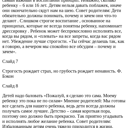
самый важный в воспитании принцип. Неважно, сколько
ребенку – 6 или 16 лет. Детям нельзя давать поблажек, иначе
они окончательно сядут нам на шею. Совет родителям: Дети
обязательно должны понимать, почему и зачем они что-то
делают . Слишком строгое воспитание , основанное на
принципах, которые не всегда понятны ребенку, напоминает
дрессировку . Ребенок может беспрекословно исполнять все,
когда вы рядом, и «плевать» на все запреты, когда вас рядом
нет. Убеждение лучше строгости. «Ты сейчас делаешь так, как
я говорю, а вечером мы спокойно все обсудим – почему и
зачем».
Слайд 7
Строгость рождает страх, но грубость рождает ненависть. Ф.
Бэкон
Слайд 8
Детей надо баловать «Пожалуй, я сделаю это сама. Моему
ребенку это пока не по силам» Мнение родителей: Мы готовы
все сделать для нашего ребенка, ведь дети всегда должны
получать самое лучшее. Детство – самая короткая пора,
поэтому оно должно быть прекрасно. Так приятно угадывать
и исполнять любое желание ребенка. Совет родителям:
Избалованным детям очень тяжело приходится в жизни.