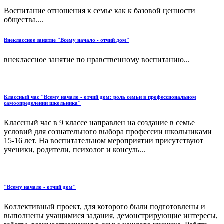
Воспитание отношения к семье как к базовой ценности
общества....
Внеклассное занятие "Всему начало - отчий дом"
внеклассное занятие по нравственному воспитанию...
Классный час "Всему начало - отчий дом: роль семьи в профессиональном
самоопределении школьника"
Классный час в 9 классе направлен на создание в семье
условий для сознательного выбора профессии школьниками
15-16 лет. На воспитательном мероприятии присутствуют
ученики, родители, психолог и консуль...
"Всему начало - отчий дом"
Коллективный проект, для которого были подготовлены и
выполнены учащимися задания, демонстрирующие интересы,