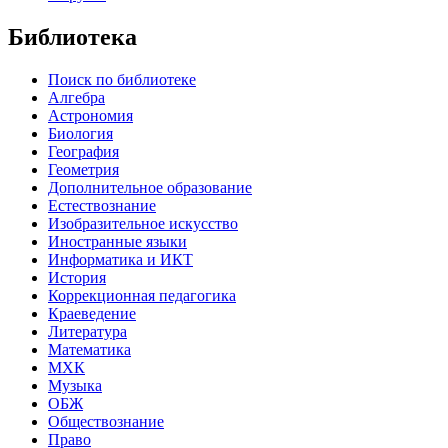
Библиотека
Поиск по библиотеке
Алгебра
Астрономия
Биология
География
Геометрия
Дополнительное образование
Естествознание
Изобразительное искусство
Иностранные языки
Информатика и ИКТ
История
Коррекционная педагогика
Краеведение
Литература
Математика
МХК
Музыка
ОБЖ
Обществознание
Право