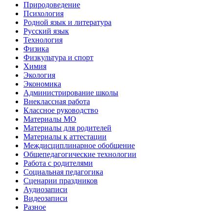
Природоведение
Психология
Родной язык и литература
Русский язык
Технология
Физика
Физкультура и спорт
Химия
Экология
Экономика
Администрирование школы
Внеклассная работа
Классное руководство
Материалы МО
Материалы для родителей
Материалы к аттестации
Междисциплинарное обобщение
Общепедагогические технологии
Работа с родителями
Социальная педагогика
Сценарии праздников
Аудиозаписи
Видеозаписи
Разное