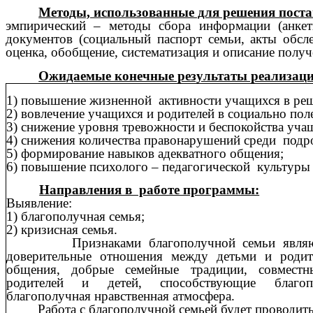
Методы, использованные для решения поста
эмпирический – методы сбора информации (анкетир
документов (социальный паспорт семьи, акты обсл
оценка, обобщение, систематизация и описание получ
Ожидаемые конечные результаты реализац
1) повышение жизненной активности учащихся в ре
2) вовлечение учащихся и родителей в социально пол
3) снижение уровня тревожности и беспокойства уча
4) снижения количества правонарушений среди подр
5) формирование навыков адекватного общения;
6) повышение психолого – педагогической культуры 
Направления в работе программы:
Выявление:
1) благополучная семья;
2) кризисная семья.
Признаками благополучной семьи являются
доверительные отношения между детьми и родит
общения, добрые семейные традиции, совместн
родителей и детей, способствующие благоп
благополучная нравственная атмосфера.
Работа с благополучной семьей будет проводитьс