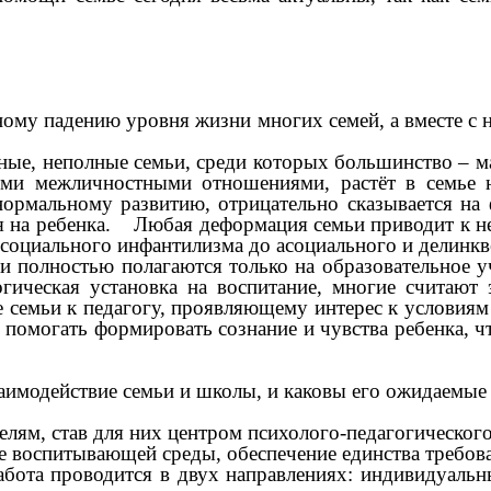
.
падению уровня жизни многих семей, а вместе с ни
 неполные семьи, среди которых большинство – мал
ми межличностными отношениями, растёт в семье н
 нормальному развитию, отрицательно сказывается на
ия на ребенка. Любая деформация семьи приводит к н
социального инфантилизма до асоциального и делинкв
лностью полагаются только на образовательное уч
огическая установка на воспитание, многие считают
 семьи к педагогу, проявляющему интерес к условиям
 помогать формировать сознание и чувства ребенка, 
заимодействие семьи и школы, и каковы его ожидаемые
, став для них центром психолого-педагогического
оспитывающей среды, обеспечение единства требова
проводится в двух направлениях: индивидуальные 