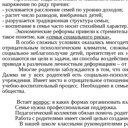
напряжение по ряду причин:
- усиливается расслоение семей по уровню доходов;
- растет число разводов, внебрачных детей;
- разрушается традиционная структура семьи;
- воспитание в семье часто носит стихийный характер
Экономические реформы привели к стремительному 
такое понятие, как
«семья социального риска».
В особо сложных условиях оказались многодетные,
отрицательным психологическим климатом, сложны
социальное неблагополучие детей, препятствует их
осознаются ни цели и задачи, ни способы воздейств
приводя к различным личностным деформациям – от 
Многие родители заблуждаются в том, что они по
Далеко не у всех родителей есть социально-психол
учреждения. Имеет место и отрицательное отношение
учебно-воспитательный процесс. Необходимо в семье
общества.
Встает
вопрос
: в каких формах организовать в
Семье нужна профессиональная поддержка.
Педагогический коллектив обязан помочь родителям
Работа с родителями имеет своей целью создание в
В нашей школе классными руководителями работа 