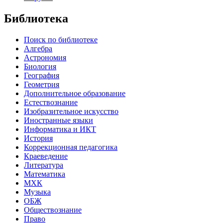
Библиотека
Поиск по библиотеке
Алгебра
Астрономия
Биология
География
Геометрия
Дополнительное образование
Естествознание
Изобразительное искусство
Иностранные языки
Информатика и ИКТ
История
Коррекционная педагогика
Краеведение
Литература
Математика
МХК
Музыка
ОБЖ
Обществознание
Право