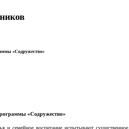
еников
граммы «Содружество»
 программы «Содружество»
я и семейное воспитание испытывают существенное