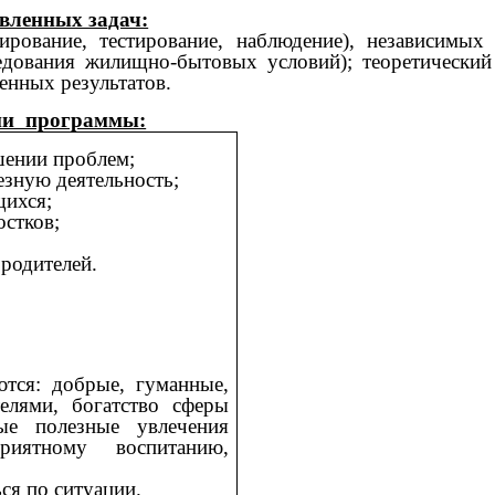
вленных задач:
ование, тестирование, наблюдение), независимых х
едования жилищно-бытовых условий); теоретический 
енных результатов.
ии программы:
шении проблем;
езную деятельность;
щихся;
остков;
родителей.
: добрые, гуманные,
елями, богатство сферы
ые полезные увлечения
риятному воспитанию,
я по ситуации.