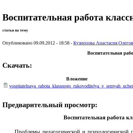
Воспитательная работа классн
статья на тему
Опубликовано 09.09.2012 - 18:58 -
Кузнецова Анастасия Олего
Воспитательная рабо
Скачать:
Вложение
vospitatelnaya_rabota_klassnogo_rukovoditelya_v_semyah_uche
Предварительный просмотр:
Воспитательная работа кл
Проблемы педагогической и психологической помо