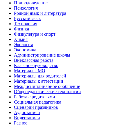
Природоведение
Психология
Родной язык и литература
Русский язык
Технология
Физика
Физкультура и спорт
Химия
Экология
Экономика
Администрирование школы
Внеклассная работа
Классное руководство
Материалы МО
Материалы для родителей
Материалы к аттестации
Междисциплинарное обобщение
Общепедагогические технологии
Работа с родителями
Социальная педагогика
Сценарии праздников
Аудиозаписи
Видеозаписи
Разное