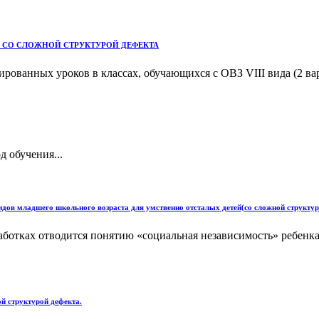
 СО СЛОЖНОЙ СТРУКТУРОЙ ДЕФЕКТА
рованных уроков в классах, обучающихся с ОВЗ VIII вида (2 вар
д обучения...
дов младшего школьного возраста для умственно отсталых детей(со сложной структур
отках отводится понятию «социальная независимость» ребенка-
ой структурой дефекта.