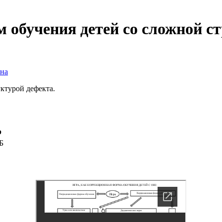
рм обучения детей со сложной с
на
уктурой дефекта.
р
Б