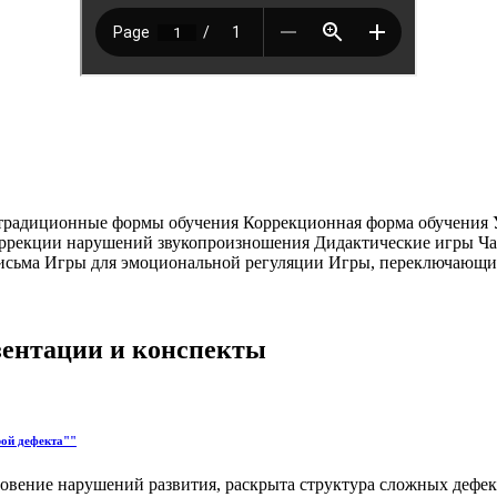
етрадиционные формы обучения Коррекционная форма обучения 
ррекции нарушений звукопроизношения Дидактические игры Час
письма Игры для эмоциональной регуляции Игры, переключающ
езентации и конспекты
рой дефекта""
вение нарушений развития, раскрыта структура сложных дефект