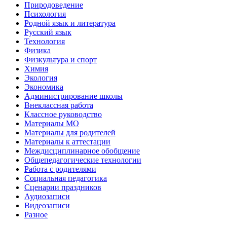
Природоведение
Психология
Родной язык и литература
Русский язык
Технология
Физика
Физкультура и спорт
Химия
Экология
Экономика
Администрирование школы
Внеклассная работа
Классное руководство
Материалы МО
Материалы для родителей
Материалы к аттестации
Междисциплинарное обобщение
Общепедагогические технологии
Работа с родителями
Социальная педагогика
Сценарии праздников
Аудиозаписи
Видеозаписи
Разное