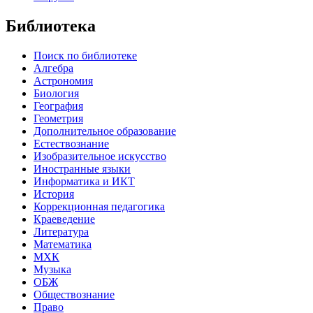
Библиотека
Поиск по библиотеке
Алгебра
Астрономия
Биология
География
Геометрия
Дополнительное образование
Естествознание
Изобразительное искусство
Иностранные языки
Информатика и ИКТ
История
Коррекционная педагогика
Краеведение
Литература
Математика
МХК
Музыка
ОБЖ
Обществознание
Право