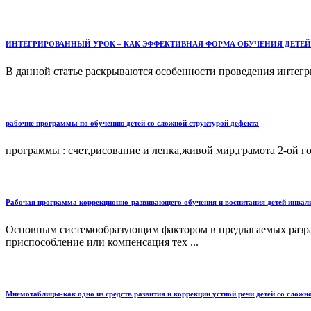
ИНТЕГРИРОВАННЫЙ УРОК – КАК ЭФФЕКТИВНАЯ ФОРМА ОБУЧЕНИЯ ДЕТЕЙ
В данной статье раскрываются особенности проведения интегри
рабочие программы по обучению детей со сложной структурой дефекта
программы : счет,рисование и лепка,живой мир,грамота 2-ой го
Рабочая программа коррекционно-развивающего обучения и воспитания детей инвали
Основным системообразующим фактором в предлагаемых разраб
приспособление или компенсация тех ...
Мнемотаблицы-как одно из средств развития и коррекции устной речи детей со сложн