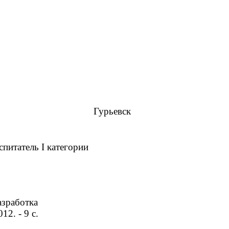
Гурьевск
спитатель I категории
азработка
2. - 9 с.