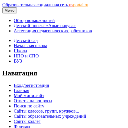
Образовательная социальная сеть
ns
portal.ru
Меню
Обзор возможностей
Детский проект «Алые паруса»
Аттестация педагогических работников
Детский сад
Начальная школа
Школа
НПО и СПО
ВУЗ
Навигация
Вход/регистрация
Главная
Мой мини-сайт
Ответы на вопросы
Поиск по сайту
Сайты классов, групп, кружков...
Сайты образовательных учреждений
Сайты коллег
Форумы