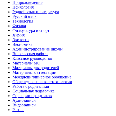
Природоведение
Психология
Родной язык и литература
Русский язык
Технология
Физика
Физкультура и спорт
Химия
Экология
Экономика
Администрирование школы
Внеклассная работа
Классное руководство
Материалы МО
Материалы для родителей
Материалы к аттестации
Междисциплинарное обобщение
Общепедагогические технологии
Работа с родителями
Социальная педагогика
Сценарии праздников
Аудиозаписи
Видеозаписи
Разное