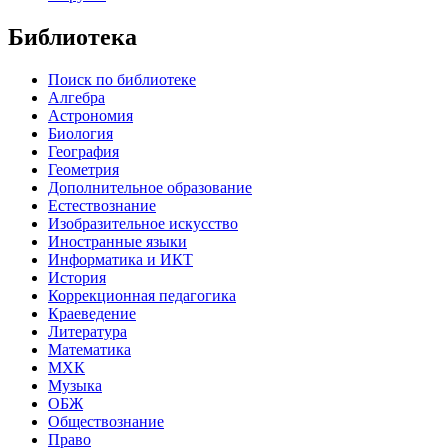
Библиотека
Поиск по библиотеке
Алгебра
Астрономия
Биология
География
Геометрия
Дополнительное образование
Естествознание
Изобразительное искусство
Иностранные языки
Информатика и ИКТ
История
Коррекционная педагогика
Краеведение
Литература
Математика
МХК
Музыка
ОБЖ
Обществознание
Право