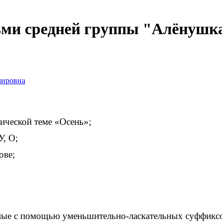
тьми средней группы "Алёнушка
мировна
сической теме «Осень»;
У, О;
ове;
ьные с помощью уменьшительно-ласкательных суффикс