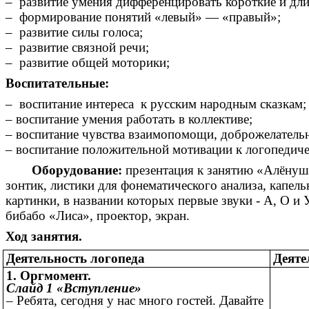
– развитие умения дифференцировать короткие и дли
– формирование понятий «левый» — «правый»;
– развитие силы голоса;
– развитие связной речи;
– развитие общей моторики;
Воспитательные:
– воспитание интереса к русским народным сказкам;
– воспитание умения работать в коллективе;
– воспитание чувства взаимопомощи, доброжелатель
– воспитание положительной мотивации к логопедиче
Оборудование:
презентация к занятию «Алёнушк
зонтик, листики для фонематического анализа, капель
картинки, в названии которых первые звуки - А, О и 
бибабо «Лиса», проектор, экран.
Ход занятия.
Деятельность логопеда
Деяте
1. Оргмомент.
Слайд 1 «Вступление»
– Ребята, сегодня у нас много гостей. Давайте