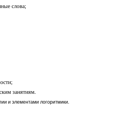
ные слова;
ости;
ским занятиям.
пии и элементами логоритмики.