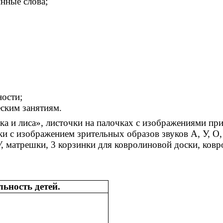
нные слова;
ности;
ским занятиям.
а и лиса», листочки на палочках с изображениями приз
ки с изображением зрительных образов звуков А, У, О
У, матрешки, 3 корзинки для ковролиновой доски, ковр
льность детей.