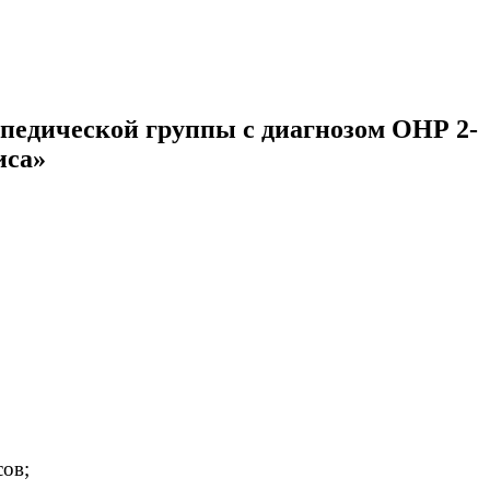
опедической группы с диагнозом ОНР 2-
иса»
ов;