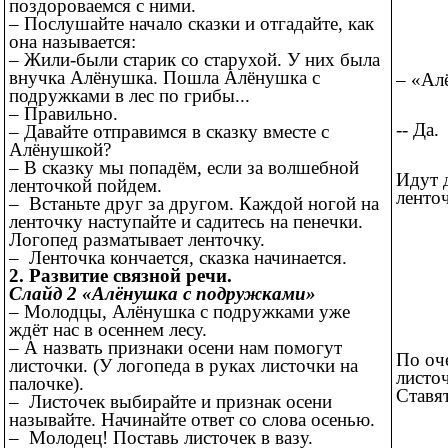
поздороваемся с ними.
– Послушайте начало сказки и отгадайте, как
она называется:
– Жили-были старик со старухой. У них была
внучка Алёнушка. Пошла Алёнушка с
– «Ал
подружками в лес по грибы...
– Правильно.
-- Да.
– Давайте отправимся в сказку вместе с
Алёнушкой?
– В сказку мы попадём, если за волшебной
Идут 
ленточкой пойдем.
ленточ
– Встаньте друг за другом. Каждой ногой на
ленточку наступайте и садитесь на пенечки.
Логопед разматывает ленточку.
– Ленточка кончается, сказка начинается.
2. Развитие связной речи.
Слайд 2 «Алёнушка с подружками»
– Молодцы, Алёнушка с подружками уже
ждёт нас в осеннем лесу.
– А назвать признаки осени нам помогут
По оч
листочки. (У логопеда в руках листочки на
листо
палочке).
Ставят
– Листочек выбирайте и признак осени
называйте. Начинайте ответ со слова осенью.
– Молодец! Поставь листочек в вазу.