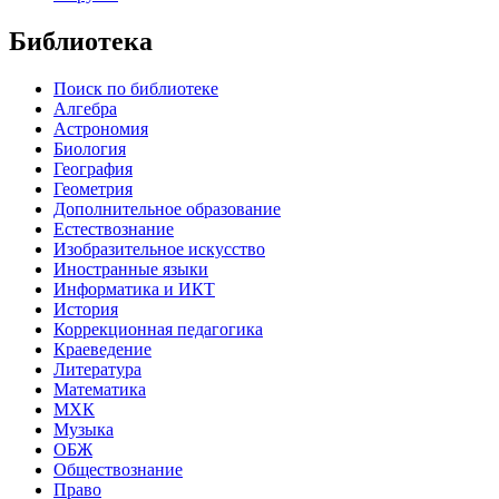
Библиотека
Поиск по библиотеке
Алгебра
Астрономия
Биология
География
Геометрия
Дополнительное образование
Естествознание
Изобразительное искусство
Иностранные языки
Информатика и ИКТ
История
Коррекционная педагогика
Краеведение
Литература
Математика
МХК
Музыка
ОБЖ
Обществознание
Право