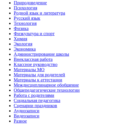
Природоведение
Психология
Родной язык и литература
Русский язык
Технология
Физика
Физкультура и спорт
Химия
Экология
Экономика
Администрирование школы
Внеклассная работа
Классное руководство
Материалы МО
Материалы для родителей
Материалы к аттестации
Междисциплинарное обобщение
Общепедагогические технологии
Работа с родителями
Социальная педагогика
Сценарии праздников
Аудиозаписи
Видеозаписи
Разное