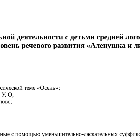
ьной деятельности с детьми средней лог
ровень речевого развития «Аленушка и л
ксической теме «Осень»;
 У, О;
лове;
ьные с помощью уменьшительно-ласкательных суффикс