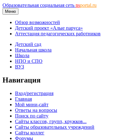
Образовательная социальная сеть
ns
portal.ru
Меню
Обзор возможностей
Детский проект «Алые паруса»
Аттестация педагогических работников
Детский сад
Начальная школа
Школа
НПО и СПО
ВУЗ
Навигация
Вход/регистрация
Главная
Мой мини-сайт
Ответы на вопросы
Поиск по сайту
Сайты классов, групп, кружков...
Сайты образовательных учреждений
Сайты коллег
Форумы