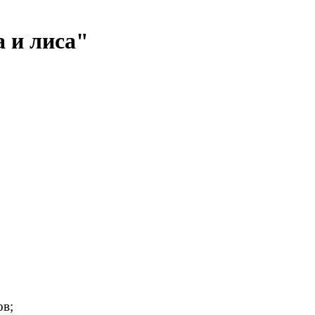
 и лиса"
ов;