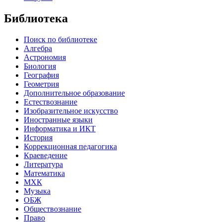
Библиотека
Поиск по библиотеке
Алгебра
Астрономия
Биология
География
Геометрия
Дополнительное образование
Естествознание
Изобразительное искусство
Иностранные языки
Информатика и ИКТ
История
Коррекционная педагогика
Краеведение
Литература
Математика
МХК
Музыка
ОБЖ
Обществознание
Право