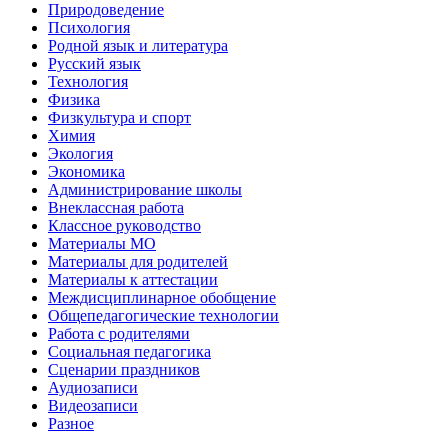
Природоведение
Психология
Родной язык и литература
Русский язык
Технология
Физика
Физкультура и спорт
Химия
Экология
Экономика
Администрирование школы
Внеклассная работа
Классное руководство
Материалы МО
Материалы для родителей
Материалы к аттестации
Междисциплинарное обобщение
Общепедагогические технологии
Работа с родителями
Социальная педагогика
Сценарии праздников
Аудиозаписи
Видеозаписи
Разное