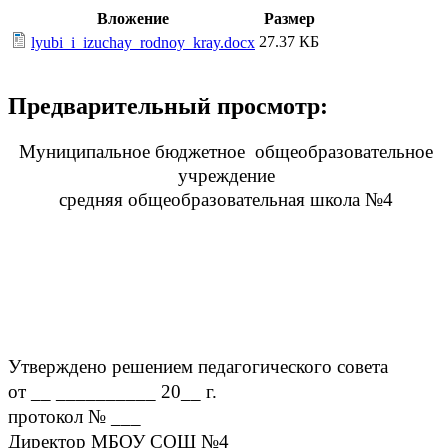
Вложение
Размер
27.37 КБ
lyubi_i_izuchay_rodnoy_kray.docx
Предварительный просмотр:
Муниципальное бюджетное общеобразовательное
учреждение
средняя общеобразовательная школа №4
Утверждено решением педагогического совета
от __ __________ 20__ г.
протокол № ___
Директор МБОУ СОШ №4