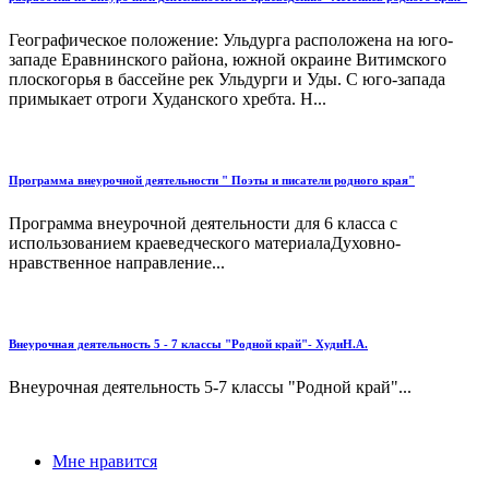
Географическое положение: Ульдурга расположена на юго-
западе Еравнинского района, южной окраине Витимского
плоскогорья в бассейне рек Ульдурги и Уды. C юго-запада
примыкает отроги Худанского хребта. Н...
Программа внеурочной деятельности " Поэты и писатели родного края"
Программа внеурочной деятельности для 6 класса с
использованием краеведческого материалаДуховно-
нравственное направление...
Внеурочная деятельность 5 - 7 классы "Родной край"- ХудиН.А.
Внеурочная деятельность 5-7 классы "Родной край"...
Мне нравится