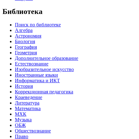
Библиотека
Поиск по библиотеке
Алгебра
Астрономия
Биология
География
Геометрия
Дополнительное образование
Естествознание
Изобразительное искусство
Иностранные языки
Информатика и ИКТ
История
Коррекционная педагогика
Краеведение
Литература
Математика
МХК
Музыка
ОБЖ
Обществознание
Право