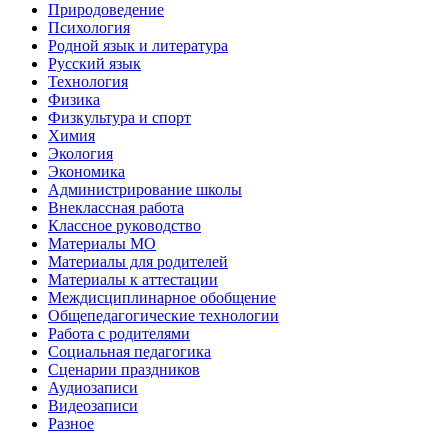
Природоведение
Психология
Родной язык и литература
Русский язык
Технология
Физика
Физкультура и спорт
Химия
Экология
Экономика
Администрирование школы
Внеклассная работа
Классное руководство
Материалы МО
Материалы для родителей
Материалы к аттестации
Междисциплинарное обобщение
Общепедагогические технологии
Работа с родителями
Социальная педагогика
Сценарии праздников
Аудиозаписи
Видеозаписи
Разное