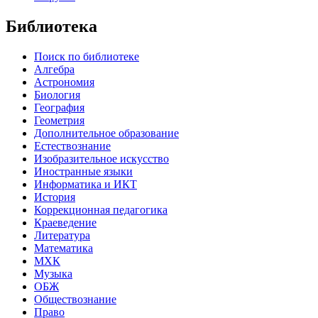
Библиотека
Поиск по библиотеке
Алгебра
Астрономия
Биология
География
Геометрия
Дополнительное образование
Естествознание
Изобразительное искусство
Иностранные языки
Информатика и ИКТ
История
Коррекционная педагогика
Краеведение
Литература
Математика
МХК
Музыка
ОБЖ
Обществознание
Право