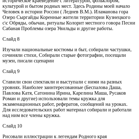
историческое краеведение с литературой, фольклором,
культурой и бытом родных мест. Здесь Родины моей начало
Человек в истории России ( Леднев В.М.). Иламанова гора
Озеро Сыргайды Коренные жители территории Кузнецкого
с\с Обряды, обычаи, ритуалы Колорит местного говора Песни
Сабаная Проблемы озера Увильды и другие работы.
Слайд 8
Изучали национальные костюмы и быт, собирали частушки,
сочиняли стихи, Собирали старые фотографии, посещали
музеи, писали сценарии
Слайд 9
Ставили свои спектакли и выступали с ними на разных
уровнях. Наиболее заинтересованные (Беспалова Даша,
Павлова Катя, Сатонина Ирина, Карелина Маша, Русаков
Роман и другие) использовали темы кружка для
экзаменационных работ, рефератов, сообщений на уроках.
Для исследовательских работ материал собирали и работали
над ним все члены кружка.
Слайд 10
Рисовали иллюстрации к легендам Родного края