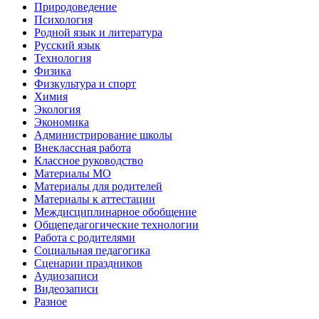
Природоведение
Психология
Родной язык и литература
Русский язык
Технология
Физика
Физкультура и спорт
Химия
Экология
Экономика
Администрирование школы
Внеклассная работа
Классное руководство
Материалы МО
Материалы для родителей
Материалы к аттестации
Междисциплинарное обобщение
Общепедагогические технологии
Работа с родителями
Социальная педагогика
Сценарии праздников
Аудиозаписи
Видеозаписи
Разное