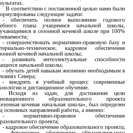
зультатах.
В соответствии с поставленной целью нами были
ормулированы следующие задачи:
- обеспечить полное выполнение годового
чебного плана учащимися начальной школы,
учающимися в сезонной кочевой школе при 100%
певаемости;
- совершенствовать нормативно-правовую базу и
териально-техническое, кадровое обеспечение
зонной кочевой начальной школы;
- развивать интеллектуальные способности
ащихся начальной школы;
- обучать детей навыкам жизненно необходимым в
ловиях Севера;
- внедрять в учебный процесс современные
хнологии и дистанционное обучение.
Исходя из задач, для достижения цели
нновационного образовательного проекта
езонная кочевая начальная школа», был определен
д основных направлений работы, а именно:
- нормативно-правовое обеспечение
разовательного проекта;
- кадровое обеспечение образовательного проекта;
- финансовое обеспечение образовательного