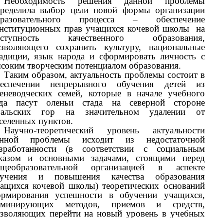
Необходимость решения данной проблемы
ределила выбор цели новой формы организации
бразовательного процесса – обеспечение
нституционных прав учащихся кочевой школы на
оступность качественного образования,
зволяющего сохранить культуру, национальные
адиции, язык народа и сформировать личность с
соким творческим потенциалом образования.
Таким образом, актуальность проблемы состоит в
беспечении непрерывного обучения детей из
еневодческих семей, которые в начале учебного
ода пасут оленьи стада на северной стороне
ральских гор на значительном удалении от
селенных пунктов.
Научно-теоретический уровень актуальности
анной проблемы исходит из недостаточной
зработанности (в соответствии с социальным
казом и основными задачами, стоящими перед
бщеобразовательной организацией в аспекте
бучения и повышения качества образования
ащихся кочевой школы) теоретических оснований
рмирования успешности в обучении учащихся,
оминирующих методов, приемов и средств,
зволяющих перейти на новый уровень в учебных