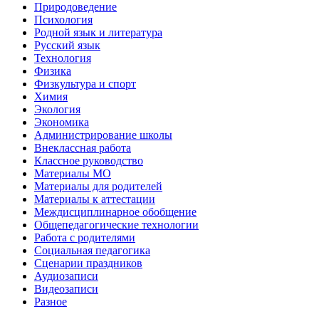
Природоведение
Психология
Родной язык и литература
Русский язык
Технология
Физика
Физкультура и спорт
Химия
Экология
Экономика
Администрирование школы
Внеклассная работа
Классное руководство
Материалы МО
Материалы для родителей
Материалы к аттестации
Междисциплинарное обобщение
Общепедагогические технологии
Работа с родителями
Социальная педагогика
Сценарии праздников
Аудиозаписи
Видеозаписи
Разное