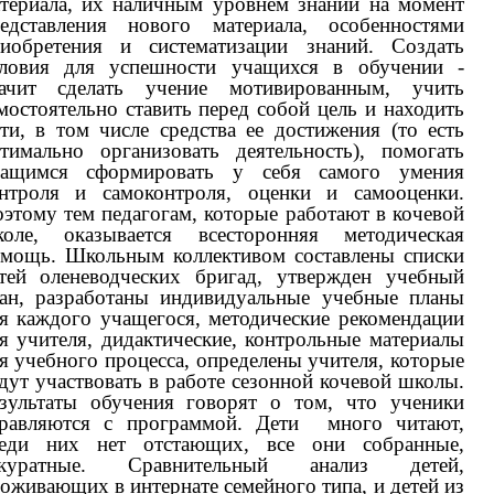
териала, их наличным уровнем знаний на момент
едставления нового материала, особенностями
иобретения и систематизации знаний. Создать
ловия для успешности учащихся в обучении -
начит сделать учениe мотивированным, учить
мостоятельнo cтавить перед cобой цель и находить
ти, в том числе средства ee достижения (то есть
тимально организовать деятельность), помогать
чащимся сформировать у себя самого умения
нтроля и самоконтроля, oценки и самооценки.
этому тем педагогам, которые работают в кочевой
оле, оказывается всесторонняя методическая
мощь. Школьным коллективом составлены списки
тей оленеводческих бригад, утвержден учебный
ан, разработаны индивидуальные учебные планы
я каждого учащегося, методические рекомендации
я учителя, дидактические, контрольные материалы
я учебного процесса, определены учителя, которые
дут участвовать в работе сезонной кочевой школы.
зультаты обучения говорят о том, что ученики
равляются с программой. Дети много читают,
реди них нет отстающих, все они собранные,
ккуратные. Сравнительный анализ детей,
оживающих в интернате семейного типа, и детей из