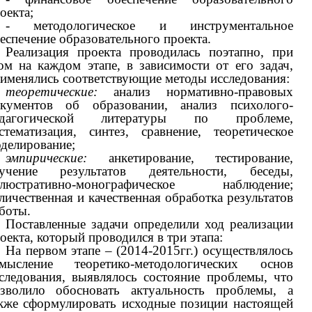
оекта;
- методологическое и инструментальное
еспечение образовательного проекта.
Реализация проекта проводилась поэтапно, при
ом на каждом этапе, в зависимости от его задач,
именялись соответствующие методы исследования:
теоретические:
анализ нормативно-правовых
кументов об образовании, анализ психолого-
едагогической литературы по проблеме,
стематизация, синтез, сравнение, теоретическое
делирование;
эмпирические:
анкетирование, тестирование,
зучение результатов деятельности, беседы,
ллюстративно-монографическое наблюдение;
личественная и качественная обработка результатов
боты.
Поставленные задачи определили ход реализации
оекта, который проводился в три этапа:
На первом этапе – (2014-2015гг.) осуществлялось
смысление теоретико-методологических основ
следования, выявлялось состояние проблемы, что
зволило обосновать актуальность проблемы, а
кже сформулировать исходные позиции настоящей