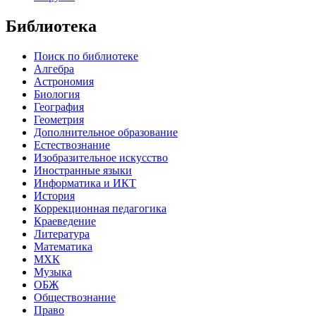
Библиотека
Поиск по библиотеке
Алгебра
Астрономия
Биология
География
Геометрия
Дополнительное образование
Естествознание
Изобразительное искусство
Иностранные языки
Информатика и ИКТ
История
Коррекционная педагогика
Краеведение
Литература
Математика
МХК
Музыка
ОБЖ
Обществознание
Право