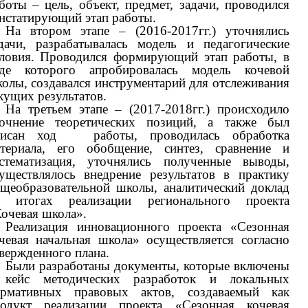
боты – цель, объект, предмет, задачи, проводился
нстатирующий этап работы.
На втором этапе – (2016-2017гг.) уточнялись
дачи, разрабатывалась модель и педагогические
ловия. Проводился формирующий этап работы, в
оде которого апробировалась модель кочевой
олы, создавался инструментарий для отслеживания
кущих результатов.
На третьем этапе – (2017-2018гг.) происходило
очнение теоретических позиций, а также был
писан ход работы, проводилась обработка
териала, его обобщение, синтез, сравнение и
стематизация, уточнялись полученные выводы,
уществлялось внедрение результатов в практику
щеобразовательной школы, аналитический доклад
б итогах реализации регионального проекта
очевая школа».
Реализация инновационного проекта «Сезонная
чевая начальная школа» осуществляется согласно
вержденного плана.
Были разработаны документы, которые включены
 кейс методических разработок и локальных
ормативных правовых актов, создаваемый как
одукт реализации проекта «Сезонная кочевая