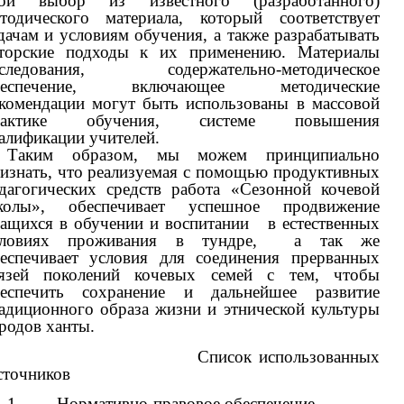
вой выбор из известного (разработанного)
тодического материала, который соответствует
дачам и условиям обучения, а также разрабатывать
торские подходы к их применению. Материалы
сследования, содержательно-методическое
беспечение, включающее методические
комендации могут быть использованы в массовой
рактике обучения, системе повышения
алификации учителей.
Таким образом, мы можем принципиально
изнать, что реализуемая с помощью продуктивных
дагогических средств работа «Сезонной кочевой
колы», обеспечивает успешное продвижение
ащихся в обучении и воспитании в естественных
словиях проживания в тундре, а так же
еспечивает условия для соединения прерванных
вязей поколений кочевых семей с тем, чтобы
беспечить сохранение и дальнейшее развитие
адиционного образа жизни и этнической культуры
родов ханты.
Список использованных
точников
1. Нормативно-правовое обеспечение