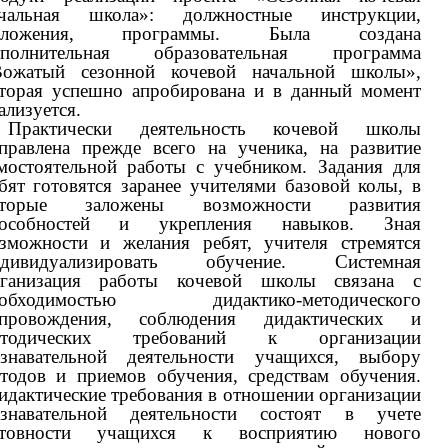
ачальная школа»: должностные инструкции,
оложения, программы. Была создана
ополнительная образовательная программа
Вожатый сезонной кочевой начальной школы»,
торая успешно апробирована и в данный момент
ализуется.
Практически деятельность кочевой школы
правлена прежде всего на ученика, на развитие
мостоятельной работы с учебником. Задания для
бят готовятся заранее учителями базовой колы, в
оторые заложены возможности развития
пособностей и укрепления навыков. Зная
зможности и желания ребят, учителя стремятся
ндивидуализировать обучение. Системная
рганизация работы кочевой школы связана с
еобходимостью дидактико-методического
опровождения, соблюдения дидактических и
етодических требований к организации
знавательной деятельности учащихся, выбору
тодов и приемов обучения, средствам обучения.
дактическиe требования в отношении организации
ознавательной деятельности состоят в учетe
отовноcти учащихся к восприятию нового