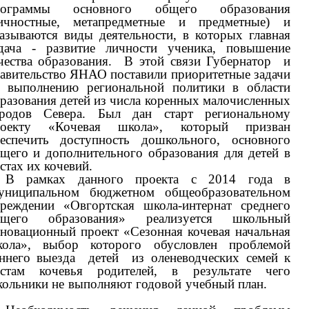
рограммы основного общего образования
личностные, метапредметные и предметные) и
азываются виды деятельности, в которых главная
дача - развитие личности ученика, повышение
чества образования. В этой связи Губернатор и
авительство ЯНАО поставили приоритетные задачи
 выполнению региональной политики в области
разования детей из числа коренных малочисленных
ародов Севера. Был дан старт региональному
роекту «Кочевая школа», который призван
еспечить доступность дошкольного, основного
щего и дополнительного образования для детей в
стах их кочевий.
В рамках данного проекта с 2014 года в
униципальном бюджетном общеобразовательном
реждении «Овгортская школа-интернат среднего
бщего образования» реализуется школьный
новационный проект «Сезонная кочевая начальная
кола», выбор которого обусловлен проблемой
ннего выезда детей из оленеводческих семей к
естам кочевья родителей, в результате чего
ольники не выполняют годовой учебный план.