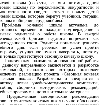
чевой школы (по сути, все они питомцы одной
зовой школы) по бережливости, аккуратности и
мостоятельности свидетельствует в пользу детей
чевой школы, которые берегут учебники, тетради,
жливы в общении, трудолюбивы.
Проблема кочевой школы актуальна до
стоящего времени и находит подтверждение в
тзывах родителей о работе школы. В каждой
еневодческой бригаде педагога встречают как
лгожданного гостя. Родители понимают ценность
чебного дня: если ребенок не успел пройти
ограмму, упущенное нужно наверстать, поэтому
и только приветствуют сезонную кочевую школу.
Практическая значимость инновационной работы
 данному направлению заключается в разработке
комендаций, использование которых позволяет
еспечить реализацию проекта «Сезонная кочевая
чальная школа». Разработаны и внедряются в
актику новые учебно-методические комплекты,
собия, сборники методических рекомендаций,
ебные программы, дополнительные материалы.
Предложенные методические рекомендации
зволят учителям кочевых школ научно обосновать