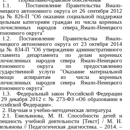
1.1. Постановление Правительства Ямало-
нецкого автономного округа от 26 сентября 2012
да № 826-П "Об оказании социальной поддержки
дельным категориям граждан из числа коренных
лочисленных народов севера_Ямало-Ненецкого
тономного округа"
1.2. Постановление Правительства Ямало-
нецкого автономного округа от 23 октября 2014
да № 834-П "Об утверждении административного
егламента департамента по делам коренных
лочисленных народов севера Ямало-Ненецкого
втономного округа по предоставлению
сударственной услуги "Оказание материальной
омощи аспирантам из числа коренных
лочисленных народов севера Ямало-Ненецкого
тономного округа"
1.3. Федеральный закон Российской Федерации
 29 декабря 2012 г. № 273-ФЗ «Об образовании в
ссийской Федерации».
2. Научная и учебно-методическая литература
2.1. Емельянова, М. Н. Способности детей и
пешность учебной деятельности [Текст] / М. Н.
ельянова // Педагогическая диагностика. – 2014. –