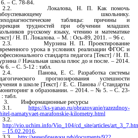
6. – С. 78-84.
2.2. Локалова, Н. П. Как помочь
лабоуспевающему школьнику.
сиходиагностические таблицы: причины и
оррекция трудностей при обучении младших
ольников русскому языку, чтению и математике
екст] / Н. П. Локалова. – М. : Ось-89, 2011. – 96 с.
2.3. Мурзина Н. П. Проектирование
временного урока в условиях реализации ФГОС и
офессионального стандарта педагога [Текст] / Н. П.
рзина // Начальная школа плюс до и после. – 2014.
№ 6. – С. 5-12 : табл.
2.4. Панова, Е. С. Разработка системы
едагогического прогнозирования успешности
учения в школе [Текст] / Е. С. Панова // Стандарты
мониторинг в образовании. – 2014. – № 5. – С. 23-
 : табл.
3. Информационные ресурсы
3.1.
https://ks-yanao.ru/obrazovanie/razezdnoy-
hitel-namatyvaet-marafonskie-kilometry.html
3.2.
http://vio.uchim.info/Vio_104/cd_site/articles/art_3_7.ht
– 15.02.2016
.
3.3.
http://минобрнауки.рф/documents/922
.