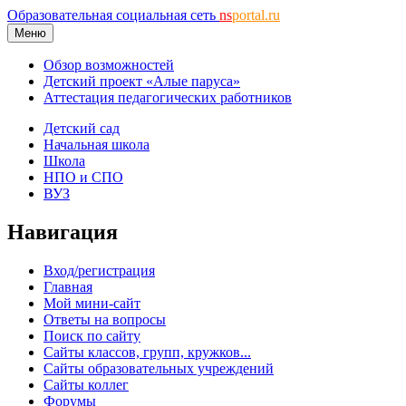
Образовательная социальная сеть
ns
portal.ru
Меню
Обзор возможностей
Детский проект «Алые паруса»
Аттестация педагогических работников
Детский сад
Начальная школа
Школа
НПО и СПО
ВУЗ
Навигация
Вход/регистрация
Главная
Мой мини-сайт
Ответы на вопросы
Поиск по сайту
Сайты классов, групп, кружков...
Сайты образовательных учреждений
Сайты коллег
Форумы