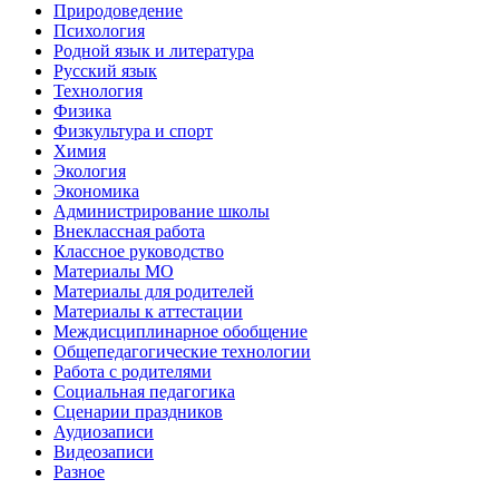
Природоведение
Психология
Родной язык и литература
Русский язык
Технология
Физика
Физкультура и спорт
Химия
Экология
Экономика
Администрирование школы
Внеклассная работа
Классное руководство
Материалы МО
Материалы для родителей
Материалы к аттестации
Междисциплинарное обобщение
Общепедагогические технологии
Работа с родителями
Социальная педагогика
Сценарии праздников
Аудиозаписи
Видеозаписи
Разное