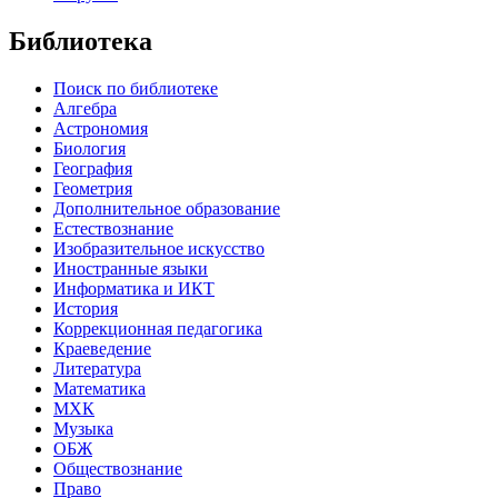
Библиотека
Поиск по библиотеке
Алгебра
Астрономия
Биология
География
Геометрия
Дополнительное образование
Естествознание
Изобразительное искусство
Иностранные языки
Информатика и ИКТ
История
Коррекционная педагогика
Краеведение
Литература
Математика
МХК
Музыка
ОБЖ
Обществознание
Право