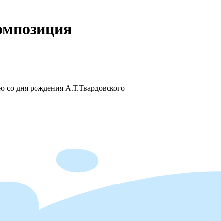
омпозиция
ю со дня рождения А.Т.Твардовского