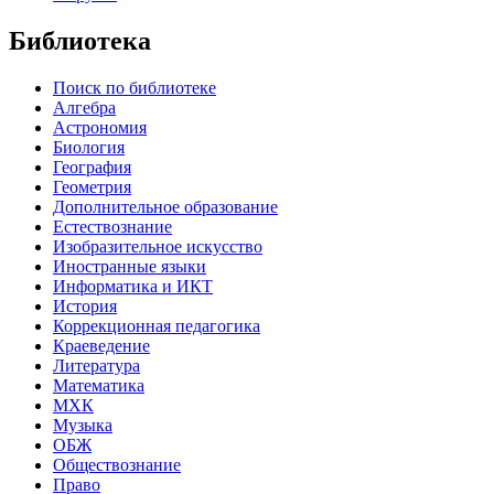
Библиотека
Поиск по библиотеке
Алгебра
Астрономия
Биология
География
Геометрия
Дополнительное образование
Естествознание
Изобразительное искусство
Иностранные языки
Информатика и ИКТ
История
Коррекционная педагогика
Краеведение
Литература
Математика
МХК
Музыка
ОБЖ
Обществознание
Право