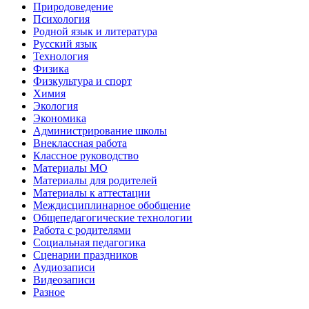
Природоведение
Психология
Родной язык и литература
Русский язык
Технология
Физика
Физкультура и спорт
Химия
Экология
Экономика
Администрирование школы
Внеклассная работа
Классное руководство
Материалы МО
Материалы для родителей
Материалы к аттестации
Междисциплинарное обобщение
Общепедагогические технологии
Работа с родителями
Социальная педагогика
Сценарии праздников
Аудиозаписи
Видеозаписи
Разное