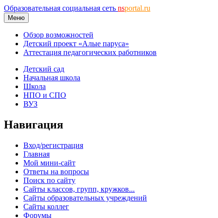
Образовательная социальная сеть
ns
portal.ru
Меню
Обзор возможностей
Детский проект «Алые паруса»
Аттестация педагогических работников
Детский сад
Начальная школа
Школа
НПО и СПО
ВУЗ
Навигация
Вход/регистрация
Главная
Мой мини-сайт
Ответы на вопросы
Поиск по сайту
Сайты классов, групп, кружков...
Сайты образовательных учреждений
Сайты коллег
Форумы