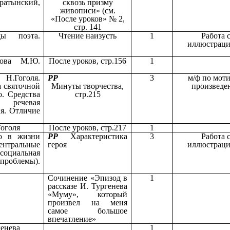
ратынский,
сквозь призму
живописи» (см.
«После уроков» № 2,
стр. 141
ы поэта.
Чтение наизусть
1
Работа 
иллюстрац
лова М.Ю.
После уроков, стр.156
1
 Н.Гоголя.
РР
3
м/ф по мот
а святочной
Минуты творчества,
произведе
о. Средства
стр.215
 речевая
ия. Отличие
Гоголя
После уроков, стр.217
1
во в жизни
РР
Характеристика
3
Работа 
ентральные
героя
иллюстрац
оциальная
проблемы).
Сочинение «Эпизод в
1
рассказе И. Тургенева
«Муму», который
произвел на меня
самое большое
впечатление»
генева
1