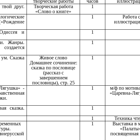
творческие работы
часов
иллюстра
 твой друг.
Творческая работа
1
«Слово о книге»
огические
1
Работа 
(«Рождение
иллюстрац
Одиссея и
1
ки. Жанры.
1
 создается
 ум. Сказка
Живое слово
1
Домашнее сочинение:
сказка по пословице
(рассказ с
завершением
пословицы), стр. 25
Лягушка» -
1
м/ф по мотив
равственная
«Царевна-Ля
зки.
ая сказка.
1
1
Техника чт
временных
1
Выставка в 
туры.
«Палаты»
евнерусской
посвященная 