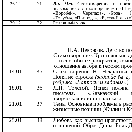
26.12
31
Вн. Чт.
Стихотворения в прозе 
знакомство с стихотворениями «Щи»,
«Воробей», «Черепаха», «Роза», «Н
«Голуби», «Природа», «Русский язык»
29.12
32
Резервный урок
Н.А. Некрасов. Детство по
Стихотворение «Крестьянские де
и способы ее раскрытия, комп
отношение автора к героям про
14.01
35
Стихотворение Н. Некрасова 
Понятие строфы
(задание № 2, 
рубрика «Вопросы и задания»)
18.01
36
Л.Н. Толстой. Ясная поляна
писателя. «Кавказский пл
творческая история рассказа
21.01
37
Тема. Основные проблемы в расс
жизненные позиции (Жилин и К
25.01
38
Любовь как высшая нравственн
отношений. Образ Дины. Роль 