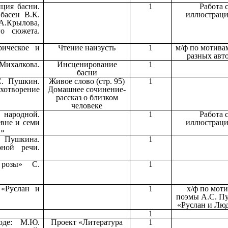
ция басни.
1
Работа 
басен В.К.
иллюстрац
.А.Крылова,
го сюжета.
рическое и
Чтение наизусть
1
м/ф по мотива
разных авт
Михалкова.
Инсценирование
1
басни
С. Пушкин.
Живое слово (стр. 95)
1
хотворение
Домашнее сочинение-
рассказ о близком
человеке
 народной.
1
Работа 
вне и семи
иллюстрац
…»
. Пушкина.
1
рной речи.
розы» С.
1
«Руслан и
1
х/ф по мот
поэмы А.С. П
«Руслан и Лю
1
оде: М.Ю.
Проект «Литература
1