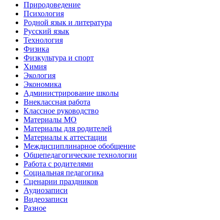
Природоведение
Психология
Родной язык и литература
Русский язык
Технология
Физика
Физкультура и спорт
Химия
Экология
Экономика
Администрирование школы
Внеклассная работа
Классное руководство
Материалы МО
Материалы для родителей
Материалы к аттестации
Междисциплинарное обобщение
Общепедагогические технологии
Работа с родителями
Социальная педагогика
Сценарии праздников
Аудиозаписи
Видеозаписи
Разное