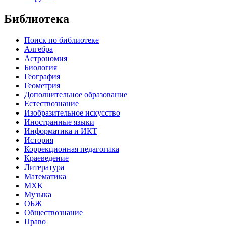
Библиотека
Поиск по библиотеке
Алгебра
Астрономия
Биология
География
Геометрия
Дополнительное образование
Естествознание
Изобразительное искусство
Иностранные языки
Информатика и ИКТ
История
Коррекционная педагогика
Краеведение
Литература
Математика
МХК
Музыка
ОБЖ
Обществознание
Право