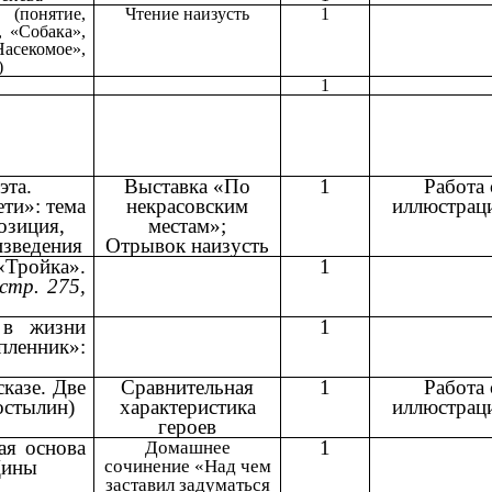
(понятие,
Чтение наизусть
1
 «Собака»,
асекомое»,
)
1
эта.
Выставка «По
1
Работа 
ти»: тема
некрасовским
иллюстрац
озиция,
местам»;
изведения
Отрывок наизусть
«Тройка».
1
стр. 275,
 в жизни
1
енник»:
казе. Две
Сравнительная
1
Работа 
остылин)
характеристика
иллюстрац
героев
ая основа
1
Домашнее
Дины
сочинение «Над чем
заставил задуматься