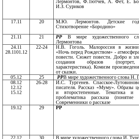
Лермонтов, Ф.Тютчев, А. Фет, Е. Бо
И.З. Суриков
17.11
20
М.Ю. Лермонтов. Детские год
Стихотворение «Бородино»
21.11
21
РР
В мире художественного с
Лермонтова
24.11
22-24
Н.В. Гоголь. Малороссия в жизни
28.1101.12
«Ночь перед Рождеством» - атмосфер
повести. Сюжет повести. Добро и зл
создания образов (портрет,
характеристика). Комизм произведен
от сказки.
05.12
25
РР
В мире художественного слова Н. 
08.12
26-28
И.С. Тургенев. Спасское-Лутовино
12.12
писателя. Рассказ «Муму». Образы ц
15.12
и второстепенные. Тематика и с
проблематика рассказа (понятие 
Современники о рассказе
19.12
29
РР
22.12
30
В мире художественного слова И. Тур