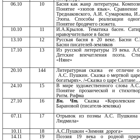
06.10
10
Басня как жанр литературы. Компози
Понятие «эзопов язык». Сравнение 
Тредиаковского, А.И. Сумарокова, И
Эзопа. Способы реализации одно
Понятие бродячего сюжета.
10.10
11
И.А.Крылов. Тематика басен. Сати
нравоучительное в басне
13.10
12
Русская басня в 20 веке. Басни С.
Басни писателей-земляков
17.10
13
Из русской литературы 19 века. А.
Детские впечатления поэта. Сти
«Няне»
20.10
144
Литературная сказка ее отличие о
А.С. Пушкин. Сказка о мертвой царе
богатырях». /»Сказка о царе Салтане
24.10
15
В мире художественного слова А.С
Понятие прозаической и стихотво
Ритм. Рифма
27.10
16
Вн. Чт.
Сказка «Королевские 
Барановой (писателя-земляка)
07.11
17
Отрывок из поэмы А.С. Пушкина 
Людмила»
10.11
18
А.С.Пушкин «Зимняя дорога»
14.11
19
Поэзия 19 века о родной прир