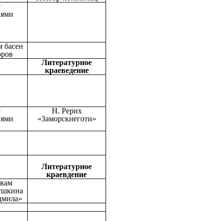
с
иями
м басен
оров
Литературное
краеведение
с
Н. Рерих
иями
«Заморскиеготи»
Литературное
краевдение
ивам
ушкина
дмила»