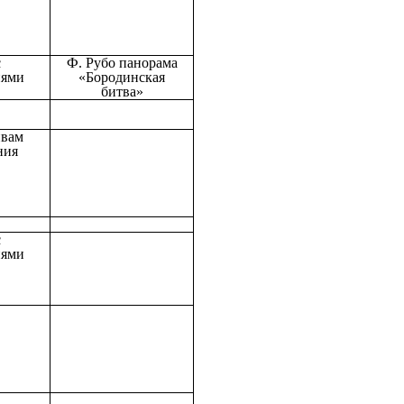
с
Ф. Рубо панорама
иями
«Бородинская
битва»
ивам
ния
с
иями