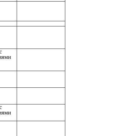
с
иями
с
иями