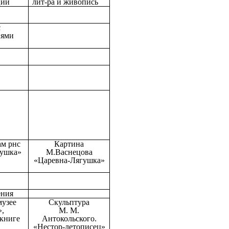
ции
лит-ра и живопись
с
иями
ам рнс
Картина
гушка»
М.Васнецова
«Царевна-Лягушка»
ения
музее
Скульптура
,
М. М.
книге
Антокольского.
«Нестор-летописец»