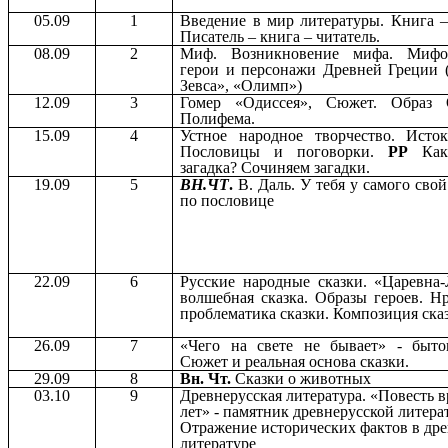
05.09
1
Введение в мир литературы. Книга –
Писатель – книга – читатель.
08.09
2
Миф. Возникновение мифа. Мифол
герои и персонажи Древней Греции 
Зевса», «Олимп»)
12.09
3
Гомер «Одиссея», Сюжет. Образ 
Полифема.
15.09
4
Устное народное творчество. Исто
Пословицы и поговорки.
РР
Как
загадка? Сочиняем загадки.
19.09
5
ВН.ЧТ
.
В. Даль. У тебя у самого свой
по пословице
22.09
6
Русские народные сказки. «Царевна-
волшебная сказка. Образы героев. Н
проблематика сказки. Композиция ска
26.09
7
«Чего на свете не бывает» - бытов
Сюжет и реальная основа сказки.
29.09
8
Вн. Чт.
Сказки о животных
03.10
9
Древнерусская литература. «Повесть 
лет» - памятник древнерусской литера
Отражение исторических фактов в др
литературе