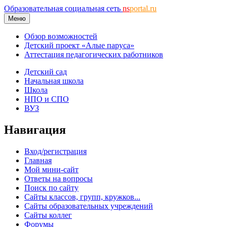
Образовательная социальная сеть
ns
portal.ru
Меню
Обзор возможностей
Детский проект «Алые паруса»
Аттестация педагогических работников
Детский сад
Начальная школа
Школа
НПО и СПО
ВУЗ
Навигация
Вход/регистрация
Главная
Мой мини-сайт
Ответы на вопросы
Поиск по сайту
Сайты классов, групп, кружков...
Сайты образовательных учреждений
Сайты коллег
Форумы