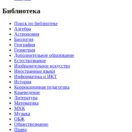
Библиотека
Поиск по библиотеке
Алгебра
Астрономия
Биология
География
Геометрия
Дополнительное образование
Естествознание
Изобразительное искусство
Иностранные языки
Информатика и ИКТ
История
Коррекционная педагогика
Краеведение
Литература
Математика
МХК
Музыка
ОБЖ
Обществознание
Право