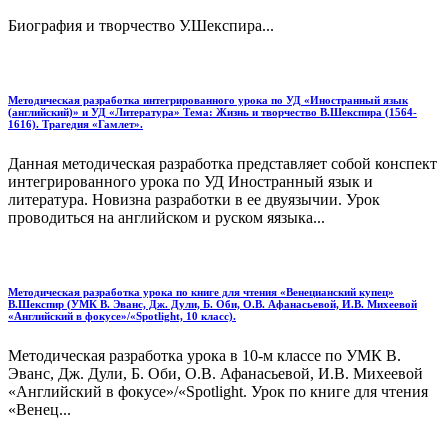
Биография и творчество У.Шекспира...
Методическая разработка интегрированного урока по УД «Иностранный язык
(английский)» и УД «Литература» Тема: Жизнь и творчество В.Шекспира (1564-
1616). Трагедия «Гамлет».
Данная методическая разработка представляет собой конспект
интегрированного урока по УД Иностранный язык и
литература. Новизна разработки в ее двуязычии. Урок
проводиться на английском и руском яязыка...
Методическая разработка урока по книге для чтения «Венецианский купец»
В.Шекспир (УМК В. Эванс, Дж. Дули, Б. Оби, О.В. Афанасьевой, И.В. Михеевой
«Английский в фокусе»/«Spotlight, 10 класс).
Методическая разработка урока в 10-м классе по УМК В.
Эванс, Дж. Дули, Б. Оби, О.В. Афанасьевой, И.В. Михеевой
«Английский в фокусе»/«Spotlight. Урок по книге для чтения
«Венец...