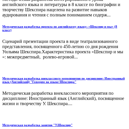
английского языка и литературы в 8 классе по биографии и
творчеству Шекспира нацелена на развитие навыков
аудирования и чтения с полным пониманием содерж...
Методическая разработка проекта по английскому языку: «Шекспир и мы» (8
класс)
Сценарий презентации проекта в виде театрализованного
представления, посвященного 450-летию со дня рождения
Уильяма Шекспира.Характеристика проекта «Шекспир и мы
»: межпредметный, ролево-игровой...
Методическая разработка внеклассного мероприятия по дисциплине: Иностранный
язык (Английский) "Говорим на языке Шекспира"
Методическая разработка внеклассного мероприятия по
дисциплине: Иностранный язык (Английский), посвященное
жизни и творчеству У. Шекспира....
Методическая разработка занятия "У.Шекспир"