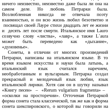
ничего неизвестно, неизвестно даже была ли она на
самом деле. Но любовь Петрарки была.
Возлюбленная никогда не отвечала поэту
взаимностью, и он всю жизнь любил безответно и
посвящал своей Лауре стихи двадцать лет ее жизни
и десять лет после смерти. Итальянское имя Lauro
созвучно слову «листва», «лавр», а также L`aura
может быть переведено как «дыхание»,
«дуновенье».
Сонеты, в отличии от многих произведений
Петрарки, написаны на итальянском языке. В то
время языком искусства и науки была латынь, а
итальянский язык считался наречием,
необработанным и вульгарным. Петрарка создал
прекрасный и мелодичный язык любви, язык
итальянской лирики. Хотя сам он в шутку называл
«Книгу песен» – «Rerum vulgarium fragmenta» –
«осколки на просторечии». Отточеная Петраркой
форма сонета стала классической, так же как и форма
сонета шекспировского, о которой вы говорили на