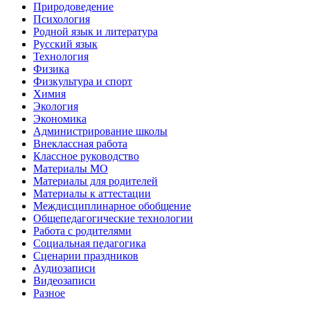
Природоведение
Психология
Родной язык и литература
Русский язык
Технология
Физика
Физкультура и спорт
Химия
Экология
Экономика
Администрирование школы
Внеклассная работа
Классное руководство
Материалы МО
Материалы для родителей
Материалы к аттестации
Междисциплинарное обобщение
Общепедагогические технологии
Работа с родителями
Социальная педагогика
Сценарии праздников
Аудиозаписи
Видеозаписи
Разное