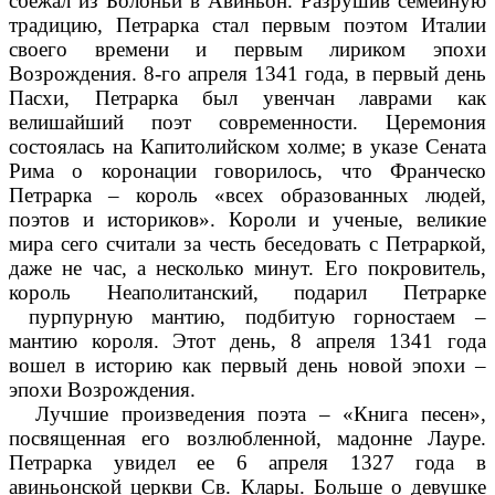
сбежал из Болоньи в Авиньон. Разрушив семейную
традицию, Петрарка стал первым поэтом Италии
своего времени и первым лириком эпохи
Возрождения. 8-го апреля 1341 года, в первый день
Пасхи, Петрарка был увенчан лаврами как
велишайший поэт современности. Церемония
состоялась на Капитолийском холме; в указе Сената
Рима о коронации говорилось, что Франческо
Петрарка – король «всех образованных людей,
поэтов и историков». Короли и ученые, великие
мира сего считали за честь беседовать с Петраркой,
даже не час, а несколько минут. Его покровитель,
король Неаполитанский, подарил Петрарке
пурпурную мантию, подбитую горностаем –
мантию короля. Этот день, 8 апреля 1341 года
вошел в историю как первый день новой эпохи –
эпохи Возрождения.
Лучшие произведения поэта – «Книга песен»,
посвященная его возлюбленной, мадонне Лауре.
Петрарка увидел ее 6 апреля 1327 года в
авиньонской церкви Св. Клары. Больше о девушке