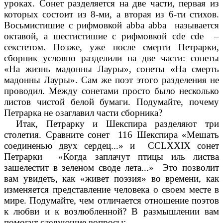
уроках. Сонет разделяется на две части, первая из
которых состоит из 8-ми, а вторая из 6-ти стихов.
Восьмистишие с рифмовкой abba abba называется
октавой, а шестистишие с рифмовкой cde cde –
секстетом. Позже, уже после смерти Петрарки,
сборник условно разделили на две части: сонеты
«На жизнь мадонны Лауры», сонеты «На смерть
мадонны Лауры». Сам же поэт этого разделения не
проводил. Между сонетами просто было несколько
листов чистой белой бумаги. Подумайте, почему
Петрарка не озаглавил части сборника?
Итак, Петрарку и Шекспира разделяют три
столетия. Сравните сонет 116 Шекспира «Мешать
соединенью двух сердец...» и CCLXXIX сонет
Петрарки «Когда заплачут птицы иль листва
зашелестит в зеленом своде лета...» Это позволит
вам увидеть, как «живет поэзия» во времени, как
изменяется представление человека о своем месте в
мире. Подумайте, чем отличается отношение поэтов
к любви и к возлюбленной? В размышлении вам
помогут следующие вопросы: