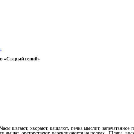
а
ков «Старый гений»
Часы шагают, хворают, кашляют, печка мыслит, запечатанное 
иги дышат, ораторствуют, перекликаются на полках. Шляпа, вися