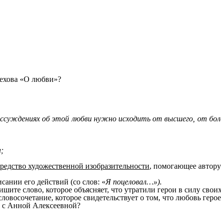
Чехова «О любви»?
ассуждениях об этой любви нужно исходить от высшего, от боле
;
средство художественной изобразительности
, помогающее автору
исании его действий (со слов: «
Я поцеловал…»).
шите слово, которое объясняет, что утратили герои в силу своих
ловосочетание, которое свидетельствует о том, что любовь герое
а с Анной Алексеевной?