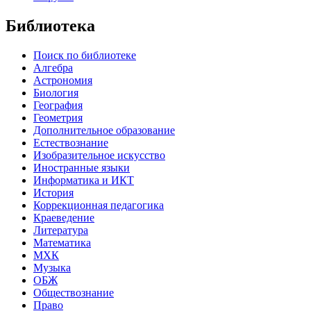
Библиотека
Поиск по библиотеке
Алгебра
Астрономия
Биология
География
Геометрия
Дополнительное образование
Естествознание
Изобразительное искусство
Иностранные языки
Информатика и ИКТ
История
Коррекционная педагогика
Краеведение
Литература
Математика
МХК
Музыка
ОБЖ
Обществознание
Право