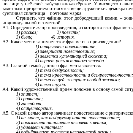
но лицо у неё своё, забулдыжно-актёрское. У висящего пальто
заметным презрением относятся вещи-труженики: демократиче
суетливая сплетница – почтовая марка.
Отрицать, что чайник, этот добродушный комик, – жив
индивидуальной и заметной.
А1. Определите жанр произведения, из которого взят фрагмент.
1) рассказ; 2) повесть;
3) быль; 4) история.
А2. Какое место занимает этот фрагмент в произведении?
1) открывает повествование;
2) завершает повествование;
3) является кульминацией сюжета;
4) играет роль вставного эпизода.
А3. Главной темой данного фрагмента является:
1) тема бездуховности;
2) тема нравственности и безнравственности;
3) тема вещей, живущих особой жизнью;
4) тема труда.
А4. Какой художественный приём положен в основу самой сит
1) эпитет;
2) сравнение;
3) гипербола;
4) олицетворение.
А5. С какой целью автор начинает повествование с риторическ
1) не знает, как по-другому начать повествование;
2) показывает отношение человека к вещам;
3) удивляет читателя;
4) подчёркивает пустоту человеческой жизни.