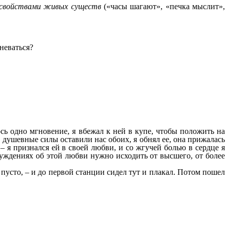
 свойствами живых существ
(«часы шагают», «печка мыслит»,
н сомневаться?
ь одно мгновение, я вбежал к ней в купе, чтобы положить на
, душевные силы оставили нас обоих, я обнял ее, она прижалась
 – я признался ей в своей любви, и со жгучей болью в сердце я
суждениях об этой любви нужно исходить от высшего, от более
о пусто, – и до первой станции сидел тут и плакал. Потом пошел