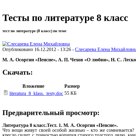
Тесты по литературе 8 класс
тест по литературе (8 класс) по теме
Опубликовано 16.12.2012 - 13:26 -
Слесарева Елена Михайловн
М. А. Осоргин «Пенсне», А. П. Чехов «О любви», Н. С. Лес
Скачать:
Вложение
Размер
55 КБ
literatura_8_klass._testy.doc
Предварительный просмотр:
Литература 8 класс.Тест. 1. М. А. Осоргин «Пенсне».
Что вещи живут своей особой жизнью – кто же сомневается? 
кресло сидит, с точностью копируя старого толстого дядю, кн