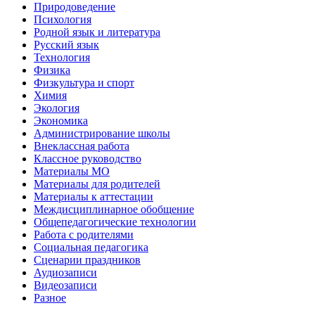
Природоведение
Психология
Родной язык и литература
Русский язык
Технология
Физика
Физкультура и спорт
Химия
Экология
Экономика
Администрирование школы
Внеклассная работа
Классное руководство
Материалы МО
Материалы для родителей
Материалы к аттестации
Междисциплинарное обобщение
Общепедагогические технологии
Работа с родителями
Социальная педагогика
Сценарии праздников
Аудиозаписи
Видеозаписи
Разное