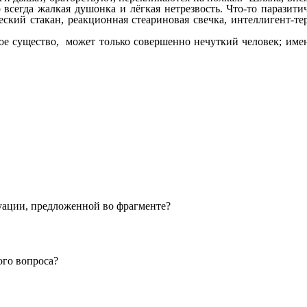
 всегда жалкая душонка и лёгкая нетрезвость. Что-то паразитич
ский стакан, реакционная стеариновая свечка, интеллигент-те
ое существо, может только совершенно нечуткий человек; име
уации, предложенной во фрагменте?
ого вопроса?