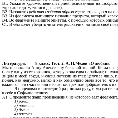
В1. Укажите художественный приём, основанный на
изображ
«кресло сидит», «книги дышат»).
В2. Назовите
средство создания образа героя,
строящееся на оп
В3. Из фрагмента выпишите название предмета, который харак
В4. Во фрагменте найдите эпитеты, с помощью которых описы
С1. В чём хочет убедить читателя рассказчик, начиная своё 
Литература. 8 класс. Тест. 2. А. П. Чехов «О любви».
Мы провожали Анну Алексеевну большой толпой. Когда она уж
полку одну из ее корзинок, которую она едва не забыла; и нуж
лицом к моей груди, и слезы потекли из глаз; целуя ее лицо, 
понял, как ненужно, мелко и как обманчиво было всё то, что
важного, чем счастье или несчастье, грех или добродетель в их
Я поцеловал в последний раз, пожал руку, и мы расстали
к себе в Софьино пешком...
А1. Определите жанр произведения, из которого взят фрагмент.
1) роман;
2) повесть;
3) быль;
4) рассказ.