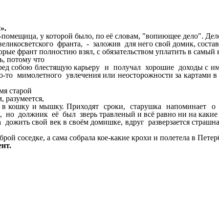
».
помещица, у которой было, по её словам, "вопиющее дело". Дело
о великосветского франта, - заложив для него свой домик, со
орые франт полностию взял, с обязательством уплатить в самый 
, потому что
ед собою блестящую карьеру и получал хорошие доходы с име
го-то мимолетного увлечения или неосторожности за картами в
мя старой
, разумеется,
 в кошку и мышку. Приходят сроки, старушка напоминает о
о", но должник её был зверь травленый и всё равно ни на какие
дожить свой век в своём домишке, вдруг разверзается страшна
 соседке, а сама собрала кое-какие крохи и полетела в Петерб
нт.