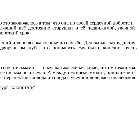
 это заключалось в том, что она по своей сердечной доброте и
ставлявший всё достояние старушки и её недвижимой, увечной
короткий срок.
ний и хорошее жалованье по службе. Денежные затруднения,
 дворянском клубе, что поправить ему было, конечно, очень
 себе письмами – сначала самыми мягкими, потом немножко
 её письма не отвечал. А между тем время уходит, приближается
я перспектива холода и голода с увечной дочерью и маленькою
ург "хлопотать".