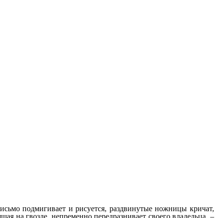
письмо подмигивает и рисуется, раздвинутые ножницы кричат,
щая на гвозде, непременно передразнивает своего владельца, –