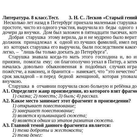
Литература. 8 класс.Тест. 3. Н. С. Лесков «Старый гений
Несколько лет назад в Петербург приехала маленькая старушка-
простоте, чисто из одного участия, выручила из беды одног
дочери да внучки. Дом был заложен в пятнадцати тысячах, кот
Добрая старушка этому верила, да и не мудрено было верить
должник принадлежал к одной из лучших фамилий, имел пер
из которых старушка его выручила, были последствием како
легко, – "лишь бы только доехать до Петербурга".
Старушка знавала когда-то мать этого господина и, во и
приязни, помогла ему; он благополучно уехал в Питер, а затем
началась довольно обыкновенная в подобных случаях игра
пожёстче, а наконец, и бранится – намекает, что "это нечестн
срок закладной – и перед бедной женщиной, которая уповала 
внучкою.
Старушка в отчаянии поручила свою больную и ребёнка доброй
А1. Определите жанр произведения, из которого взят фрагме
1) сказка; 2) повесть; 3) быль; 4) рассказ.
А2. Какое место занимает этот фрагмент в произведении?
1) открывает повествование;
2) завершает повествование;
3) является кульминацией сюжета;
4) является одним из этапов развития сюжета.
А3. Главной темой данного фрагмента является:
1) тема доброты и жестокости;
2) тема денег;