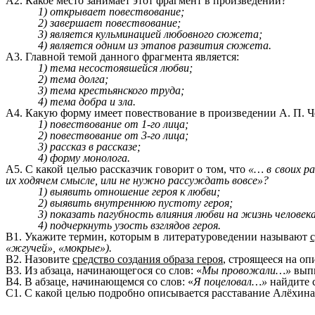
А2. Какое место занимает этот фрагмент в произведении?
1) открывает повествование;
2) завершает повествование;
3) является кульминацией любовного сюжета;
4) является одним из этапов развития сюжета.
А3. Главной темой данного фрагмента является:
1) тема несостоявшейся любви;
2) тема долга;
3) тема крестьянского труда;
4) тема добра и зла.
А4. Какую форму имеет повествование в произведении А. П. 
1) повествование от 1-го лица;
2) повествование от 3-го лица;
3) рассказ в рассказе;
4) форму монолога.
А5. С какой целью рассказчик говорит о том, что
«… в своих р
их ходячем смысле, или не нужно рассуждать вовсе»?
1) выявить отношение героя к любви;
2) выявить внутреннюю пустоту героя;
3) показать пагубность влияния любви на жизнь человека
4) подчеркнуть узость взглядов героя.
В1. Укажите термин, которым в литературоведении называют
«жгучей», «мокрые»).
В2. Назовите
средство создания образа героя
, строящееся на оп
В3. Из абзаца, начинающегося со слов: «
Мы провожали…»
выпи
В4. В абзаце, начинающемся со слов: «
Я поцеловал…»
найдите с
С1. С какой целью подробно описывается расставание Алёхин