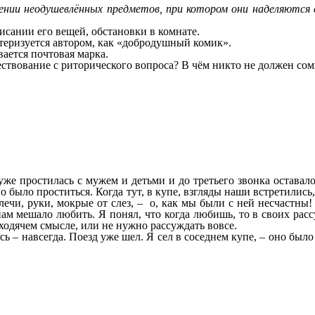
ении неодушевлённых предметов, при котором они наделяются
исании его вещей, обстановки в комнате.
теризуется автором, как «добродушный комик».
вается почтовая марка.
повествование с риторического вопроса? В чём никто не долже
е простилась с мужем и детьми и до третьего звонка оставалос
но было проститься. Когда тут, в купе, взгляды наши встретились
плечи, руки, мокрые от слез, – о, как мы были с ней несчастны!
 нам мешало любить. Я понял, что когда любишь, то в своих рас
 ходячем смысле, или не нужно рассуждать вовсе.
сь – навсегда. Поезд уже шел. Я сел в соседнем купе, – оно был