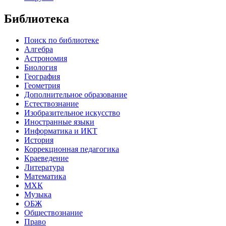
Библиотека
Поиск по библиотеке
Алгебра
Астрономия
Биология
География
Геометрия
Дополнительное образование
Естествознание
Изобразительное искусство
Иностранные языки
Информатика и ИКТ
История
Коррекционная педагогика
Краеведение
Литература
Математика
МХК
Музыка
ОБЖ
Обществознание
Право