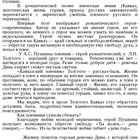
Пушкин.
В романтической поэме эпическая линия (Кавказ,
экзотическая жизнь горцев, приход русских завоевателей)
переплетается с лирической (любовь пленного русского и
черкешенки).
Впервые поэт изображает романтического героя-
современника. Автор не указывает ни имени героя, ни его
прошлого, но немного о герое мы можем узнать по намёкам и
недосказаниям. Герой поэмы жестоко разочарован. Он
отправился на Кавказ — край сильных и свободолюбивых людей
— обрести такую желанную и необходимую ему свободу духа, а
попал в плен.
У А.С. Пушкина пленник – герой романтический, у Л.Н.
Толстого - хороший друг и товарищ. Романтизма уже нет –
нагляделся в молодые годы. Разве только доброе дитя – девочка
Дина озаряет сюжет чистым светом.
«Кавказский пленник» Толстого - рассказ-быль. Жилин
попадает в плен к иноверцам на вполне законных основаниях. Он
противник, воин, по обычаям горцев его можно взять в плен и
получить за него выкуп. Главный герой – Жилин, его характер
соответствует фамилии - он крепкий, стойкий, жилистый. У него
золотые руки, в плену он помогал горцам, чинил что-то, к нему
даже лечиться приходили.
Мы видим, что в прозе Толстого Кавказ стал обрастать
деталями быта, подробностями взаимоотношений, мелочами
повседневности.
Как пленники сумели сбежать?
Благодаря любви молодой черкешенки, герой Пушкина
получает возможность обрести свободу. «Ты волен,— дева
говорит,— беги». Из-за безответной любви гибнет «дева гор».
Жилину помогла горская девочка Дина, с которой они