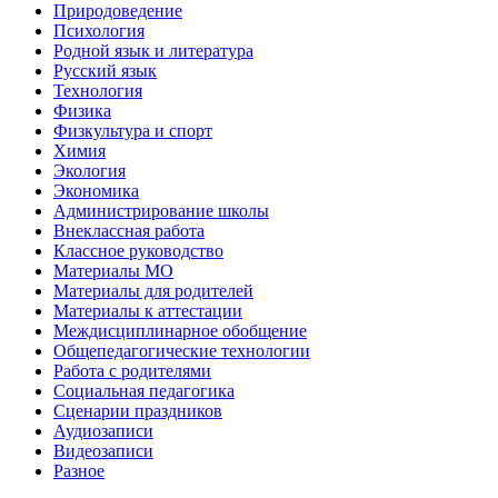
Природоведение
Психология
Родной язык и литература
Русский язык
Технология
Физика
Физкультура и спорт
Химия
Экология
Экономика
Администрирование школы
Внеклассная работа
Классное руководство
Материалы МО
Материалы для родителей
Материалы к аттестации
Междисциплинарное обобщение
Общепедагогические технологии
Работа с родителями
Социальная педагогика
Сценарии праздников
Аудиозаписи
Видеозаписи
Разное