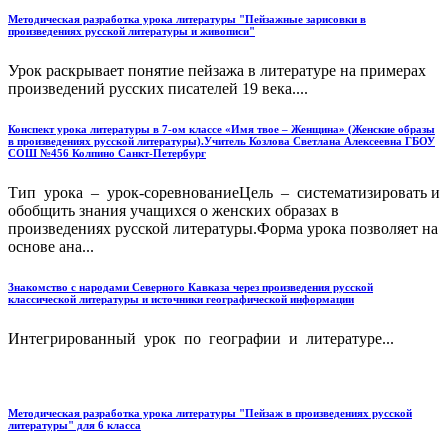
Методическая разработка урока литературы "Пейзажные зарисовки в
произведениях русской литературы и живописи"
Урок раскрывает понятие пейзажа в литературе на примерах
произведений русских писателей 19 века....
Конспект урока литературы в 7-ом классе «Имя твое – Женщина» (Женские образы
в произведениях русской литературы).Учитель Козлова Светлана Алексеевна ГБОУ
СОШ №456 Колпино Санкт-Петербург
Тип урока – урок-соревнованиеЦель – систематизировать и
обобщить знания учащихся о женских образах в
произведениях русской литературы.Форма урока позволяет на
основе ана...
Знакомство с народами Северного Кавказа через произведения русской
классической литературы и источники географической информации
Интегрированный урок по географии и литературе...
Методическая разработка урока литературы "Пейзаж в произведениях русской
литературы" для 6 класса