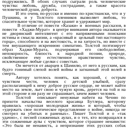
подружились. В обоих случаях сыграли роль человеческие
чувства: любовь, дружба, сострадание, а также красота
человеческой души, доброта.
И это очень по-русски и именно по-христиански, что и у
Пушкина, и у Толстого пленников вызволяет любовь, то
спасительное чувство, которое хранит и удерживает мир.
В отличие от повести «Казаки» и военных рассказов, в
повести «Xаджи-Мурат» в центре внимания автора оказывается
не дворянский интеллигент с его напряженными поисками
истины и смысла жизни, а «красивый и цельный тип настоящего
горца», способного и на жестокость, и на хитрость, но вместе с
тем внушающего искреннюю симпатию. Толстой поэтизирует
образ Хаджи-Мурата, подчеркивая его свободолюбие,
непокорность, близость к народной поэзии, природе,
свойственное ему естественное нравственное чувство,
исключающее любые сделки с совестью.
Он мечется от аварцев к Шамилю, от него к русским, как
будто гонимый слепой волей войны и загнанный этой волей в
смерть.
Автору хотелось понять, как хороший, с острым
чувством чести, человек с детской улыбкой, сразу
располагающей к нему доброе русское сердце, не может найти
место на земле, льет свою и чужую кровь, дерется на той и на
этой стороне и ни разу не спрашивает, зачем живет человек.
Толстой описывает ненужные набеги на Чечню по
прихоти начальства веселого красавца Бутлера, которому
нравилась «хорошая молодецкая жизнь» и который, чтобы
«удержать свое поэтическое представление о войне, никогда не
смотрел на убитых и раненых». Пишет Толстой и о «так
удачно», с песней сожженных аулах, и о тех, кто возвращался в
эти сожженные аулы с чувством, которое страшнее ненависти:
«Это была не ненависть, а непризнание этих русских собак