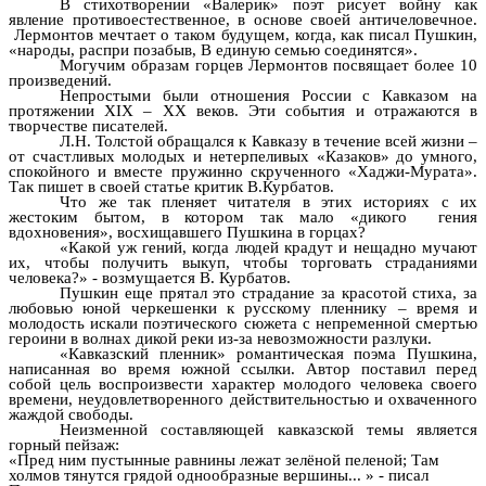
В стихотворении «Валерик» поэт рисует войну как
явление противоестественное, в основе своей античеловечное.
Лермонтов мечтает о таком будущем, когда, как писал Пушкин,
«народы, распри позабыв, В единую семью соединятся».
Могучим образам горцев Лермонтов посвящает более 10
произведений.
Непростыми были отношения России с Кавказом на
протяжении XIX – XX веков. Эти события и отражаются в
творчестве писателей.
Л.Н. Толстой обращался к Кавказу в течение всей жизни –
от счастливых молодых и нетерпеливых «Казаков» до умного,
спокойного и вместе пружинно скрученного «Хаджи-Мурата».
Так пишет в своей статье критик В.Курбатов.
Что же так пленяет читателя в этих историях с их
жестоким бытом, в котором так мало «дикого гения
вдохновения», восхищавшего Пушкина в горцах?
«Какой уж гений, когда людей крадут и нещадно мучают
их, чтобы получить выкуп, чтобы торговать страданиями
человека?» - возмущается В. Курбатов.
Пушкин еще прятал это страдание за красотой стиха, за
любовью юной черкешенки к русскому пленнику – время и
молодость искали поэтического сюжета с непременной смертью
героини в волнах дикой реки из-за невозможности разлуки.
«Кавказский пленник» романтическая поэма Пушкина,
написанная во время южной ссылки. Автор поставил перед
собой цель воспроизвести характер молодого человека своего
времени, неудовлетворенного действительностью и охваченного
жаждой свободы.
Неизменной составляющей кавказской темы является
горный пейзаж:
«Пред ним пустынные равнины лежат зелёной пеленой; Там
холмов тянутся грядой однообразные вершины... » - писал