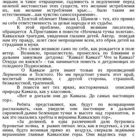
людьми и такое отвращение, гадливость и недоумение перед
нелепой жестокостью этих существ, что желание истребления
их, как желание истребления крыс… было таким же
естественным…как чувство самосохранения».
Л.Толстой обличает Николая I, Шамиля – тех, кто принял
на себя ответственность за целые народы и их судьбы.
К этой проблеме, поднятой великим писателем,
обращается А.Приставкин в повести «Ночевала тучка золотая».
Кавказская трагедия, увиденная глазами детей. Автор, поведав
нам эту правду, шлет свое непрощение всем, кто обрек детей на
страдания и муки.
«Это слово возникло само по себе, как рождается в поле
ветер. Возникло, прошелестело, пронеслось по ближним и
дальним закоулкам детдома: "Кавказ! Кавказ!" Что за Кавказ?
Откуда он взялся?» - так начинается повесть о детдомовцах из
голодного Подмосковья.
О Кавказе дети знают только из произведений
Лермонтова и Толстого. Но им предстоит узнать этот край,
воспетый писателями, с другой стороны, страшной,
безжалостной, трагичной.
В повести нет тех ярких, восторженных описаний
природы Кавказа, как у классиков.
«Вот и доехали они до Кавказа. До самых настоящих
гор».
Ребята представляют, как будут по возвращении
рассказывать, «как увидели они настоящие в дальней
сиреневой дымке белеющие тучки в высоте над горизонтом, и
как это оказались хребты и вершины Кавказских гор».
«За долиной, в едва различимой дали бугрились
буроватые холмы, в рыжих пятнах леса, как в подтеках, а уж за
ними, будто возникая прямо из воздуха, сверкали ледяными
вершинами главные Кавказские горы. Они виделись еще с