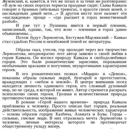
Жуковский, и, кажется, в тех же позах и за теми же разговорами:
«В ауле на своих порогах черкесы праздные сидят. Сыны Кавказа
говорят о бранных гибельных тревогах, о красоте своих коней, о
наслажденьях дикой неги…» В другом месте поэт назовет эти
«наслажденья» проще – «где рыскает в горах воинственный
разбой».
И уже тут у Пушкина явится и первый пленник,
написанный, однако, так, что ясно – пленники в горах давно
обыкновенны…
Потом будут Лермонтов, Бестужев-Марлинский – Кавказ
стал судьбою России и неизбежной темой ее литературы.
Образы скал, утесов, гор проходят через все творчество
Лермонтова, неоднократно этот автор заявлял о своей любви к
горам Кавказа. Он воспел природу Кавказа и свободолюбивых
горцев. Это были романтические зарисовки, поражавшие
необычными красками и могучими, неукротимыми характерами
героев.
В его романтических поэмах «Мцыри» и «Демон»,
показаны образы сильных людей, бунтарей и протестантов,
враждующих с «небом и землей». В центре внимания поэта
находится личность одинокого героя, его сложный духовный
мир, но не среда, в которой он живет. Автор стремится раскрыть
психологию своих героев. Грозная и величественная природа
противопоставлена человеку.
В романе «Герой нашего времени» природа Кавказа
приближена к человеку. Просто описан быт горцев, реальная
действительность, изображение живых человеческих характеров
– основа образов горцев: Казбича, Азамата и Бэлы. Горцы –
сильные, смелые люди. В них отразилась мечта Лермонтова о
человеке, личные интересы которого не противоречат
общественному укладу жизни.