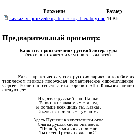
Вложение
Размер
44 КБ
kavkaz_v_proizvedeniyah_russkoy_literatury.doc
Предварительный просмотр:
Кавказ в произведениях русской литературы
(что в них схожего и чем они отличаются).
Кавказ практически у всех русских лириков и в любом их
творческом периоде пробуждал романтическое мироощущение.
Сергей Есенин в своем стихотворении «На Кавказе» пишет
следующее:
Издревле русский наш Парнас
Тянуло к незнакомым станам,
И больше всех лишь ты, Кавказ,
Звенел загадочным туманом.
Здесь Пушкин в чувственном огне
Слагал душой своей опальной:
"Не пой, красавица, при мне
Ты песен Грузии печальной".