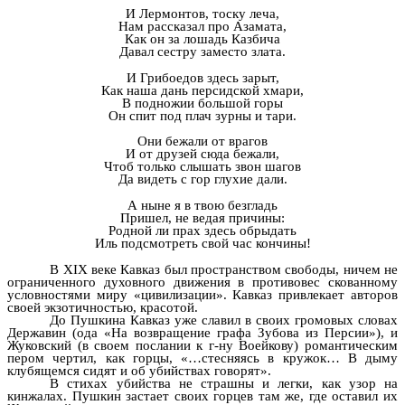
И Лермонтов, тоску леча,
Нам рассказал про Азамата,
Как он за лошадь Казбича
Давал сестру заместо злата.
И Грибоедов здесь зарыт,
Как наша дань персидской хмари,
В подножии большой горы
Он спит под плач зурны и тари.
Они бежали от врагов
И от друзей сюда бежали,
Чтоб только слышать звон шагов
Да видеть с гор глухие дали.
А ныне я в твою безгладь
Пришел, не ведая причины:
Родной ли прах здесь обрыдать
Иль подсмотреть свой час кончины!
В XIX веке Кавказ был пространством свободы, ничем не
ограниченного духовного движения в противовес скованному
условностями миру «цивилизации». Кавказ привлекает авторов
своей экзотичностью, красотой.
До Пушкина Кавказ уже славил в своих громовых словах
Державин (ода «На возвращение графа Зубова из Персии»), и
Жуковский (в своем послании к г-ну Воейкову) романтическим
пером чертил, как горцы, «…стесняясь в кружок… В дыму
клубящемся сидят и об убийствах говорят».
В стихах убийства не страшны и легки, как узор на
кинжалах. Пушкин застает своих горцев там же, где оставил их