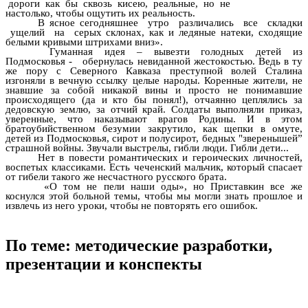
дороги как бы сквозь кисею, реальные, но не
настолько, чтобы ощутить их реальность.
В ясное сегодняшнее утро различались все складки
ущелий на серых склонах, как и ледяные натеки, сходящие
белыми кривыми штрихами вниз».
Гуманная идея – вывезти голодных детей из
Подмосковья - обернулась невиданной жестокостью. Ведь в ту
же пору с Северного Кавказа преступной волей Сталина
изгоняли в вечную ссылку целые народы. Коренные жители, не
знавшие за собой никакой вины и просто не понимавшие
происходящего (да и кто бы понял!), отчаянно цеплялись за
дедовскую землю, за отчий край. Солдаты выполняли приказ,
уверенные, что наказывают врагов Родины. И в этом
братоубийственном безумии закрутило, как щепки в омуте,
детей из Подмосковья, сирот и полусирот, бедных "зверенышей”
страшной войны. Звучали выстрелы, гибли люди. Гибли дети...
Нет в повести романтических и героических личностей,
воспетых классиками. Есть чеченский мальчик, который спасает
от гибели такого же несчастного русского брата.
«О том не пели наши оды», но Приставкин все же
коснулся этой больной темы, чтобы мы могли знать прошлое и
извлечь из него уроки, чтобы не повторять его ошибок.
По теме: методические разработки,
презентации и конспекты