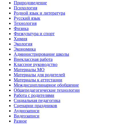
Природоведение
Психология
Родной язык и литература
Русский язык
Технология
Физика
Физкультура и спорт
Химия
Экология
Экономика
Администрирование школы
Внеклассная работа
Классное руководство
Материалы МО
Материалы для родителей
Материалы к аттестации
Междисциплинарное обобщение
Общепедагогические технологии
Работа с родителями
Социальная педагогика
Сценарии праздников
Аудиозаписи
Видеозаписи
Разное