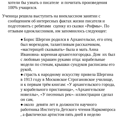
хотели бы узнать о писателе и почитать произведения
100% учащихся.
Ученица решила выступить на внеклассном занятии с
сообщением об интересных фактах жизни писателя и
подготовить с ребятами сценку из сказки «Рифмы». По
отзывам одноклассников, им запомнилось следующее:
Борис Шергин родился в Архангельске, его отец
был мореходом, талантливым рассказчиком,
«мастерицей сказывать» была и мать Анна
Ивановна- коренная архангелогородка. Дом их был
с любовью украшен руками отца: корабельные
модели по стенам, крышки сундуков расписаны его
рукой,
страсть к народному искусству привела Шергина
в 1913 году в Московское Строгановское училище,
и к первым трём книгам: «У архангельского города,
у корабельного пристанища», «Архангельские
новеллы», «У песенных рек»- иллюстрации сделал
он сам,
около девяти лет в должности научного
работника Института Детского чтения Наркомпроса
, а фактически артистом пять дней в неделю