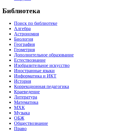
Библиотека
Поиск по библиотеке
Алгебра
Астрономия
Биология
География
Геометрия
Дополнительное образование
Естествознание
Изобразительное искусство
Иностранные языки
Информатика и ИКТ
История
Коррекционная педагогика
Краеведение
Литература
Математика
МХК
Музыка
ОБЖ
Обществознание
Право