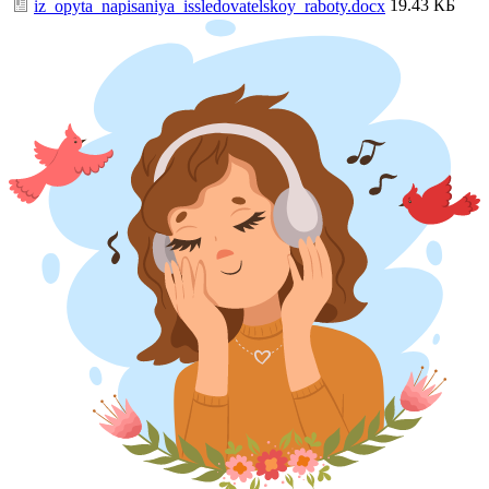
19.43 КБ
iz_opyta_napisaniya_issledovatelskoy_raboty.docx