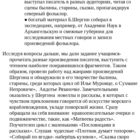
выступал писатель в разных аудиториях, читая со
сцены былины, старины, сказки, пропагандируя
северный фольклор.
богатый материал Б.Шергин собирал в
экспедициях, например, от Академии Наук в
Архангельскую и смежные губернии для
исследования местных говоров и записи
произведений фольклора.
Исследуя вопросы дальше, мы дали задание учащимся-
прочитать разные произведения писателя, выступить с
чтением наиболее понравившихся фрагментов. Таким
образом, провели работу над жанрами произведений
Шергина и обнаружили в его творчестве былины,
старины, среди которых цикл об Илье Муромце, о Сухмане
Непровиче», Авдотье Рязаночке. Замечательными
оказались у Шергина новеллы и рассказы, в которых с
чувством преклонения говорится об искусстве морского
кораблевождения, укладе поморской жизни. Сразу
обращали на себя внимание нравоописательные очерки о
подвижничестве, такие, как «Матвеева радость».
Поучителен цикл с маленькими «Пословицами в
рассказах». Слушая чудесные «Плотник думает топором»,
«Собирай по ягодке- наберёшь кузовок», «Сказка скоро