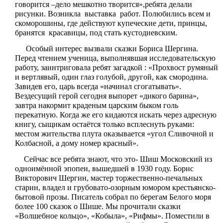
говорится –дело мешкотно творится»,ребята делали
рисунки. Возникла выставка работ. Полюбились всем и
скоморошины, где действуют купеческие дети, принцы,
бранятся красавицы, под стать кустодиевским.
Особый интерес вызвали сказки Бориса Шергина.
Перед чтением ученица, выполнявшая исследовательскую
работу, заинтриговала ребят загадкой : «Прохвост румяный
и вертлявый, один глаз голубой, другой, как смородина.
Завидев его, царь всегда «начинал сгогатывать».
Вездесущий герой сегодня выпорет «дикого барина»,
завтра накормит краденым царским быком голь
перекатную. Когда же его кидаются искать через адресную
книгу, сыщикам остаётся только всплеснуть руками:
местом жительства плута оказывается «угол Сливочной и
Колбасной, а дому номер красный».
Сейчас все ребята знают, что это- Шиш Московский из
одноимённой эпопеи, вышедшей в 1930 году. Борис
Викторович Шергин, мастер торжественно-печальных
старин, владел и грубовато-озорным юмором крестьянско-
бытовой прозы. Писатель собрал по берегам Белого моря
более 100 сказок о Шише. Мы прочитали сказки
«Волшебное кольцо», «Кобыла», «Рифмы». Поместили в