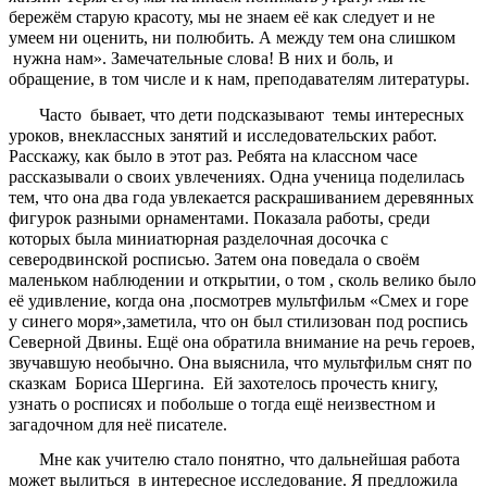
бережём старую красоту, мы не знаем её как следует и не
умеем ни оценить, ни полюбить. А между тем она слишком
нужна нам». Замечательные слова! В них и боль, и
обращение, в том числе и к нам, преподавателям литературы.
Часто бывает, что дети подсказывают темы интересных
уроков, внеклассных занятий и исследовательских работ.
Расскажу, как было в этот раз. Ребята на классном часе
рассказывали о своих увлечениях. Одна ученица поделилась
тем, что она два года увлекается раскрашиванием деревянных
фигурок разными орнаментами. Показала работы, среди
которых была миниатюрная разделочная досочка с
северодвинской росписью. Затем она поведала о своём
маленьком наблюдении и открытии, о том , сколь велико было
её удивление, когда она ,посмотрев мультфильм «Смех и горе
у синего моря»,заметила, что он был стилизован под роспись
Северной Двины. Ещё она обратила внимание на речь героев,
звучавшую необычно. Она выяснила, что мультфильм снят по
сказкам Бориса Шергина. Ей захотелось прочесть книгу,
узнать о росписях и побольше о тогда ещё неизвестном и
загадочном для неё писателе.
Мне как учителю стало понятно, что дальнейшая работа
может вылиться в интересное исследование. Я предложила