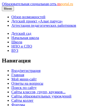
Образовательная социальная сеть
ns
portal.ru
Меню
Обзор возможностей
Детский проект «Алые паруса»
Аттестация педагогических работников
Детский сад
Начальная школа
Школа
НПО и СПО
ВУЗ
Навигация
Вход/регистрация
Главная
Мой мини-сайт
Ответы на вопросы
Поиск по сайту
Сайты классов, групп, кружков...
Сайты образовательных учреждений
Сайты коллег
Форумы