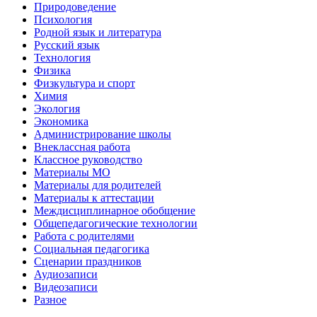
Природоведение
Психология
Родной язык и литература
Русский язык
Технология
Физика
Физкультура и спорт
Химия
Экология
Экономика
Администрирование школы
Внеклассная работа
Классное руководство
Материалы МО
Материалы для родителей
Материалы к аттестации
Междисциплинарное обобщение
Общепедагогические технологии
Работа с родителями
Социальная педагогика
Сценарии праздников
Аудиозаписи
Видеозаписи
Разное