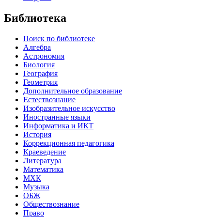
Библиотека
Поиск по библиотеке
Алгебра
Астрономия
Биология
География
Геометрия
Дополнительное образование
Естествознание
Изобразительное искусство
Иностранные языки
Информатика и ИКТ
История
Коррекционная педагогика
Краеведение
Литература
Математика
МХК
Музыка
ОБЖ
Обществознание
Право