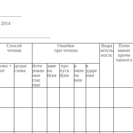
__________
 2014
_____________________
Способ
Ошибки
Выра
Пони
чтения
при чтении
зитель
мание
ность
прочи
танного
лово +
целые
йоти
заме
про
в
в
лог
слова
рован
на
пуск
окон
ударе
ные
букв
букв
ча
нии
глас
нии
ные