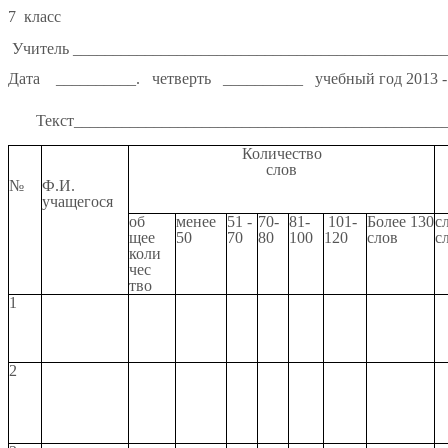
7 класс
Учитель ______________________________________________
Дата __________. четверть __________ учебный год 2013 -
Текст_______________________________________________
Количество
слов
№
Ф.И.
учащегося
об
менее
51 -
70-
81-
101-
Более 130
с
щее
50
70
80
100
120
слов
с
коли
чес
тво
1
2