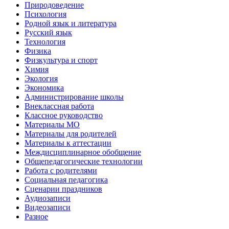
Природоведение
Психология
Родной язык и литература
Русский язык
Технология
Физика
Физкультура и спорт
Химия
Экология
Экономика
Администрирование школы
Внеклассная работа
Классное руководство
Материалы МО
Материалы для родителей
Материалы к аттестации
Междисциплинарное обобщение
Общепедагогические технологии
Работа с родителями
Социальная педагогика
Сценарии праздников
Аудиозаписи
Видеозаписи
Разное