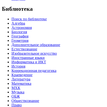
Библиотека
Поиск по библиотеке
Алгебра
Астрономия
Биология
География
Геометрия
Дополнительное образование
Естествознание
Изобразительное искусство
Иностранные языки
Информатика и ИКТ
История
Коррекционная педагогика
Краеведение
Литература
Математика
МХК
Музыка
ОБЖ
Обществознание
Право