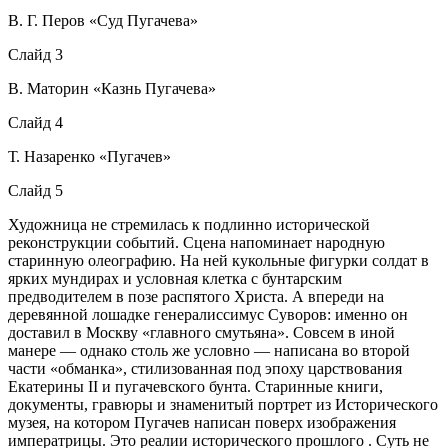
В. Г. Перов «Суд Пугачева»
Слайд 3
В. Маторин «Казнь Пугачева»
Слайд 4
Т. Назаренко «Пугачев»
Слайд 5
Художница не стремилась к подлинно исторической
реконструкции событий. Сцена напоминает народную
старинную олеографию. На ней кукольные фигурки солдат в
ярких мундирах и условная клетка с бунтарским
предводителем в позе распятого Христа. А впереди на
деревянной лошадке генералиссимус Суворов: именно он
доставил в Москву «главного смутьяна». Совсем в иной
манере — однако столь же условно — написана во второй
части «обманка», стилизованная под эпоху царствования
Екатерины II и пугачевского бунта. Старинные книги,
документы, гравюры и знаменитый портрет из Исторического
музея, на котором Пугачев написан поверх изображения
императрицы. Это реалии исторического прошлого . Суть не