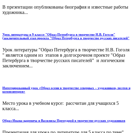
В презентации опубликованы биография и известные работы
художника...
Урок литературы в 9 классе "Образ Петербурга в творчестве Н.В. Гоголя"
(заключительный этап проекта "Образ Петербурга в творчестве русских писателей"
Урок литературы "Образ Петербурга в творчестве Н.В. Гоголя
" является одним из этапов в долгосрочном проекте "Образ
Петербурга в творчестве русских писателей" и логическим
заключением...
Интегрированный урок «Образ осени в творчестве северных – художников, поэтов и
композиторов»
Место урока в учебном курсе: рассчитан для учащихся 5
класса...
Образ Ивана-царевича и Василисы Премудрой в творчестве русских художников
Презентация для урока по литературе для 5 класса по теме"