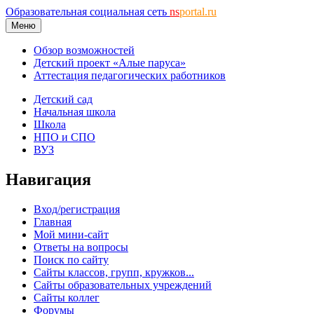
Образовательная социальная сеть
ns
portal.ru
Меню
Обзор возможностей
Детский проект «Алые паруса»
Аттестация педагогических работников
Детский сад
Начальная школа
Школа
НПО и СПО
ВУЗ
Навигация
Вход/регистрация
Главная
Мой мини-сайт
Ответы на вопросы
Поиск по сайту
Сайты классов, групп, кружков...
Сайты образовательных учреждений
Сайты коллег
Форумы