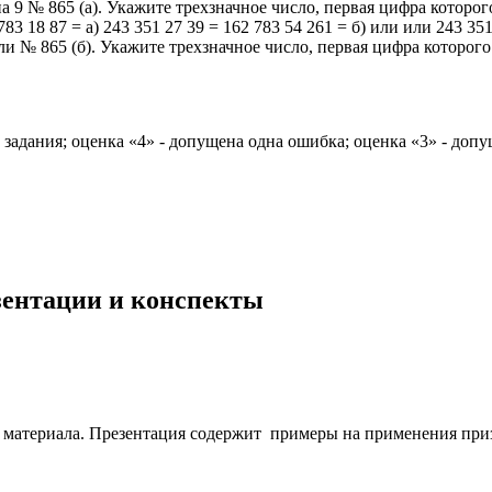
9 № 865 (а). Укажите трехзначное число, первая цифра которого 2
83 18 87 = а) 243 351 27 39 = 162 783 54 261 = б) или или 243 351 
или № 865 (б). Укажите трехзначное число, первая цифра которого 
ания; оценка «4» - допущена одна ошибка; оценка «3» - допущ
езентации и конспекты
териала. Презентация содержит примеры на применения признако