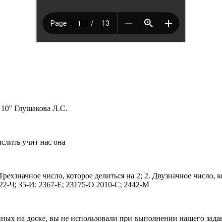
" Глушакова Л.С.
слить учит нас она
хзначное число, которое делиться на 2; 2. Двузначное число, кото
 122-Ч; 35-И; 2367-Е; 23175-О 2010-С; 2442-М
нных на доске, вы не использовали при выполнении нашего зада