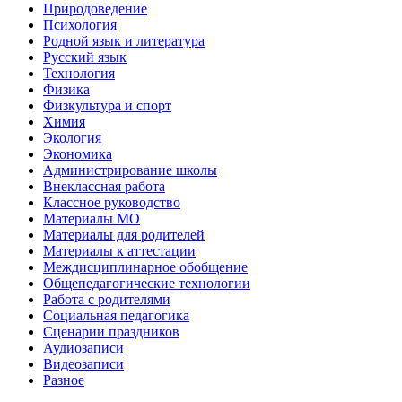
Природоведение
Психология
Родной язык и литература
Русский язык
Технология
Физика
Физкультура и спорт
Химия
Экология
Экономика
Администрирование школы
Внеклассная работа
Классное руководство
Материалы МО
Материалы для родителей
Материалы к аттестации
Междисциплинарное обобщение
Общепедагогические технологии
Работа с родителями
Социальная педагогика
Сценарии праздников
Аудиозаписи
Видеозаписи
Разное