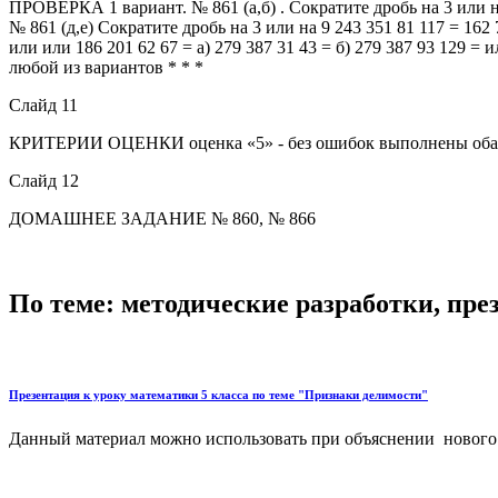
ПРОВЕРКА 1 вариант. № 861 (а,б) . Сократите дробь на 3 или на 
№ 861 (д,е) Сократите дробь на 3 или на 9 243 351 81 117 = 162 7
или или 186 201 62 67 = а) 279 387 31 43 = б) 279 387 93 129 = 
любой из вариантов * * *
Слайд 11
КРИТЕРИИ ОЦЕНКИ оценка «5» - без ошибок выполнены оба зад
Слайд 12
ДОМАШНЕЕ ЗАДАНИЕ № 860, № 866
По теме: методические разработки, пр
Презентация к уроку математики 5 класса по теме "Признаки делимости"
Данный материал можно использовать при объяснении нового ма