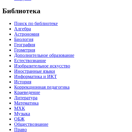
Библиотека
Поиск по библиотеке
Алгебра
Астрономия
Биология
География
Геометрия
Дополнительное образование
Естествознание
Изобразительное искусство
Иностранные языки
Информатика и ИКТ
История
Коррекционная педагогика
Краеведение
Литература
Математика
МХК
Музыка
ОБЖ
Обществознание
Право