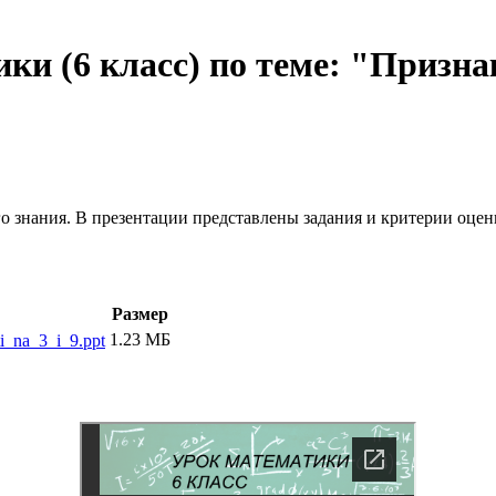
ки (6 класс) по теме: "Призна
го знания. В презентации представлены задания и критерии оце
Размер
1.23 МБ
i_na_3_i_9.ppt