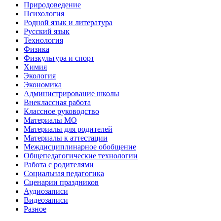
Природоведение
Психология
Родной язык и литература
Русский язык
Технология
Физика
Физкультура и спорт
Химия
Экология
Экономика
Администрирование школы
Внеклассная работа
Классное руководство
Материалы МО
Материалы для родителей
Материалы к аттестации
Междисциплинарное обобщение
Общепедагогические технологии
Работа с родителями
Социальная педагогика
Сценарии праздников
Аудиозаписи
Видеозаписи
Разное