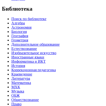
Библиотека
Поиск по библиотеке
Алгебра
Астрономия
Биология
География
Геометрия
Дополнительное образование
Естествознание
Изобразительное искусство
Иностранные языки
Информатика и ИКТ
История
Коррекционная педагогика
Краеведение
Литература
Математика
МХК
Музыка
ОБЖ
Обществознание
Право