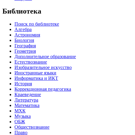
Библиотека
Поиск по библиотеке
Алгебра
Астрономия
Биология
География
Геометрия
Дополнительное образование
Естествознание
Изобразительное искусство
Иностранные языки
Информатика и ИКТ
История
Коррекционная педагогика
Краеведение
Литература
Математика
МХК
Музыка
ОБЖ
Обществознание
Право