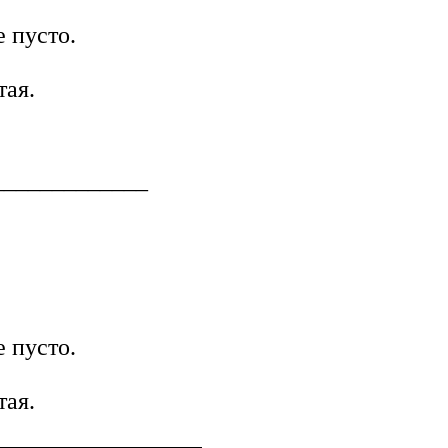
 пусто.
тая.
_____________
 пусто.
тая.