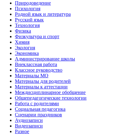
Природоведение
Психология
Родной язык и литература
Русский язык
Технология
Физика
Физкультура и спорт
Химия
Экология
Экономика
Администрирование школы
Внеклассная работа
Классное руководство
Материалы МО
Материалы для родителей
Материалы к аттестации
Междисциплинарное обобщение
Общепедагогические технологии
Работа с родителями
Социальная педагогика
Сценарии праздников
Аудиозаписи
Видеозаписи
Разное