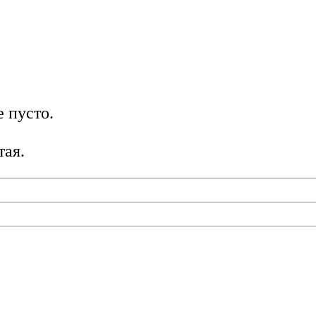
 пусто.
тая.