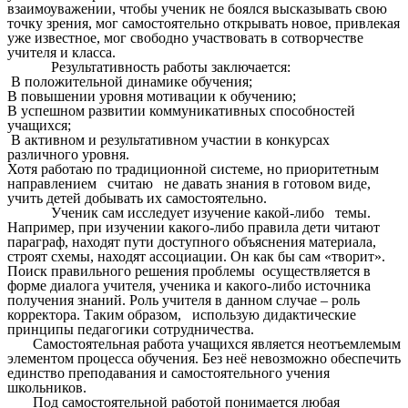
взаимоуважении, чтобы ученик не боялся высказывать свою
точку зрения, мог самостоятельно открывать новое, привлекая
уже известное, мог свободно участвовать в сотворчестве
учителя и класса.
Результативность работы заключается:
В положительной динамике обучения;
В повышении уровня мотивации к обучению;
В успешном развитии коммуникативных способностей
учащихся;
В активном и результативном участии в конкурсах
различного уровня.
Хотя работаю по традиционной системе, но приоритетным
направлением считаю не давать знания в готовом виде,
учить детей добывать их самостоятельно.
Ученик сам исследует изучение какой-либо темы.
Например, при изучении какого-либо правила дети читают
параграф, находят пути доступного объяснения материала,
строят схемы, находят ассоциации. Он как бы сам «творит».
Поиск правильного решения проблемы осуществляется в
форме диалога учителя, ученика и какого-либо источника
получения знаний. Роль учителя в данном случае – роль
корректора. Таким образом, использую дидактические
принципы педагогики сотрудничества.
Самостоятельная работа учащихся является неотъемлемым
элементом процесса обучения. Без неё невозможно обеспечить
единство преподавания и самостоятельного учения
школьников.
Под самостоятельной работой понимается любая