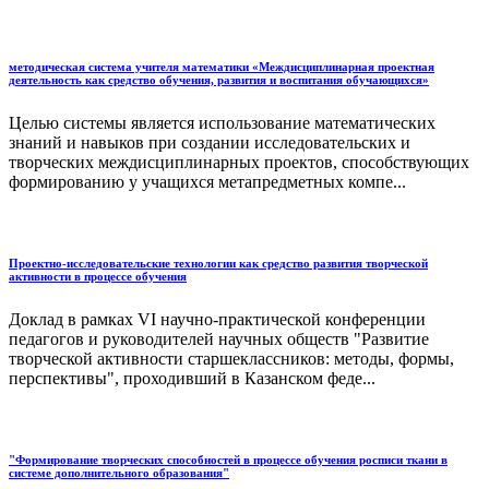
методическая система учителя математики «Междисциплинарная проектная
деятельность как средство обучения, развития и воспитания обучающихся»
Целью системы является использование математических
знаний и навыков при создании исследовательских и
творческих междисциплинарных проектов, способствующих
формированию у учащихся метапредметных компе...
Проектно-исследовательские технологии как средство развития творческой
активности в процессе обучения
Доклад в рамках VI научно-практической конференции
педагогов и руководителей научных обществ "Развитие
творческой активности старшеклассников: методы, формы,
перспективы", проходивший в Казанском феде...
"Формирование творческих способностей в процессе обучения росписи ткани в
системе дополнительного образования"