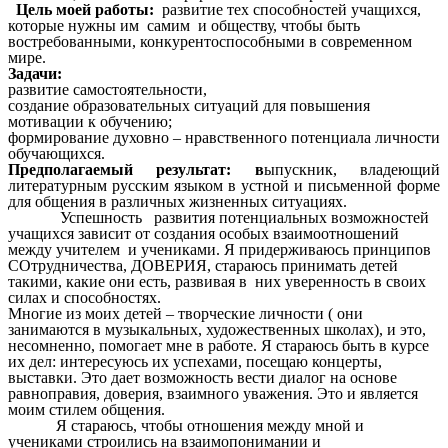
Цель моей работы:
развитие тех способностей учащихся,
которые нужны им самим и обществу, чтобы быть
востребованными, конкурентоспособными в современном
мире.
Задачи:
развитие самостоятельности,
создание образовательных ситуаций для повышения
мотивации к обучению;
формирование духовно – нравственного потенциала личности
обучающихся.
Предполагаемый результат: в
ыпускник, владеющий
литературным русским языком в устной и письменной форме
для общения в различных жизненных ситуациях.
Успешность развития потенциальных возможностей
учащихся зависит от создания особых взаимоотношений
между учителем и учениками. Я придерживаюсь принципов
СОтрудничества, ДОВЕРИЯ, стараюсь принимать детей
такими, какие они есть, развивая в них уверенность в своих
силах и способностях.
Многие из моих детей – творческие личности ( они
занимаются в музыкальных, художественных школах), и это,
несомненно, помогает мне в работе. Я стараюсь быть в курсе
их дел: интересуюсь их успехами, посещаю концерты,
выставки. Это дает возможность вести диалог на основе
равноправия, доверия, взаимного уважения. Это и является
моим стилем общения.
Я стараюсь, чтобы отношения между мной и
учениками строились на взаимопонимании и