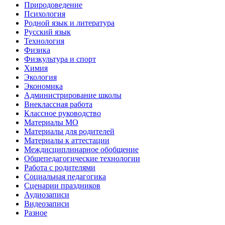
Природоведение
Психология
Родной язык и литература
Русский язык
Технология
Физика
Физкультура и спорт
Химия
Экология
Экономика
Администрирование школы
Внеклассная работа
Классное руководство
Материалы МО
Материалы для родителей
Материалы к аттестации
Междисциплинарное обобщение
Общепедагогические технологии
Работа с родителями
Социальная педагогика
Сценарии праздников
Аудиозаписи
Видеозаписи
Разное