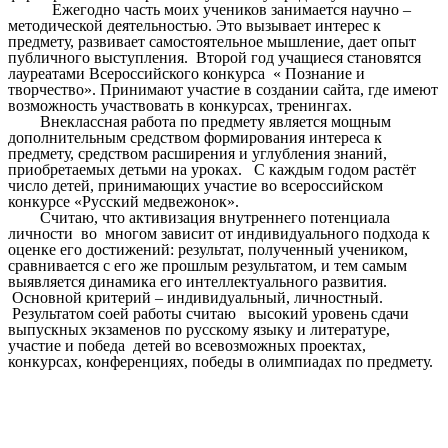
Ежегодно часть моих учеников занимается научно –
методической деятельностью. Это вызывает интерес к
предмету, развивает самостоятельное мышление, дает опыт
публичного выступления. Второй год учащиеся становятся
лауреатами Всероссийского конкурса « Познание и
творчество». Принимают участие в создании сайта, где имеют
возможность участвовать в конкурсах, тренингах.
Внеклассная работа по предмету является мощным
дополнительным средством формирования интереса к
предмету, средством расширения и углубления знаний,
приобретаемых детьми на уроках. С каждым годом растёт
число детей, принимающих участие во всероссийском
конкурсе «Русский медвежонок».
Считаю, что активизация внутреннего потенциала
личности во многом зависит от индивидуального подхода к
оценке его достижений: результат, полученный учеником,
сравнивается с его же прошлым результатом, и тем самым
выявляется динамика его интеллектуального развития.
Основной критерий – индивидуальный, личностный.
Результатом соей работы считаю высокий уровень сдачи
выпускных экзаменов по русскому языку и литературе,
участие и победа детей во всевозможных проектах,
конкурсах, конференциях, победы в олимпиадах по предмету.