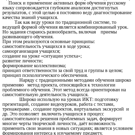
Поиск и применение активных форм обучения русскому
языку сопровождается глубоким анализом достигнутых
результатов, с этой целью я постоянно веду диагностирование
качества знаний учащихся.
Так как веду уроки по традиционной системе, то
ведущей формой обучения является комбинированный урок.
Но задания стараюсь разнообразить, включая приемы
развивающего обучения.
При этом реализуются основные принципы:
самостоятельность учащихся в ходе урока;
самоорганизация учащихся;
создание на уроке «ситуации успеха»;
развитие личности;
формирование коллективизма;
принцип ответственности за свой труд и группы в целом;
принцип психологического обеспечения.
Наряду с традиционными методами обучения широко
применяю метод проекта, относящийся к технологии
проблемного обучения. Этот метод всегда ориентирован на
самостоятельную деятельность учащихся.
Широко использую на уроках ИКТ: подготовку
презентаций, создание видеоуроков, работа с тестами,
тренажерами , создание проектов, виртуальных экскурсий и
др. Это позволяет включить учащихся в процесс
самостоятельного решения проблемных задач, формирует
многие черты творческой личности, даёт возможность
применить свои знания в новых ситуациях; является условием
формирования интереса к изучаемому предмету.