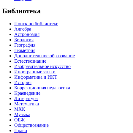
Библиотека
Поиск по библиотеке
Алгебра
Астрономия
Биология
География
Геометрия
Дополнительное образование
Естествознание
Изобразительное искусство
Иностранные языки
Информатика и ИКТ
История
Коррекционная педагогика
Краеведение
Литература
Математика
МХК
Музыка
ОБЖ
Обществознание
Право