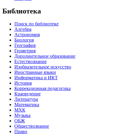
Библиотека
Поиск по библиотеке
Алгебра
Астрономия
Биология
География
Геометрия
Дополнительное образование
Естествознание
Изобразительное искусство
Иностранные языки
Информатика и ИКТ
История
Коррекционная педагогика
Краеведение
Литература
Математика
МХК
Музыка
ОБЖ
Обществознание
Право