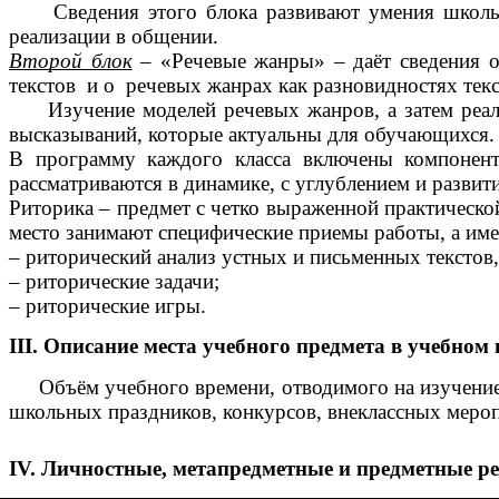
Сведения этого блока развивают умения школьник
реализации в общении.
Второй блок
– «Речевые жанры» – даёт сведения о 
текстов и о речевых жанрах как разновидностях текс
Изучение моделей речевых жанров, а затем реализ
высказываний, которые актуальны для обучающихся.
В программу каждого класса включены компоненты
рассматриваются в динамике, с углублением и развит
Риторика – предмет с четко выраженной практическ
место занимают специфические приемы работы, а име
– риторический анализ устных и письменных текстов,
– риторические задачи;
– риторические игры.
III. Описание места учебного предмета в учебном
Объём учебного времени, отводимого на изучение ри
школьных праздников, конкурсов, внеклассных меропр
IV. Личностные, метапредметные и предметные ре