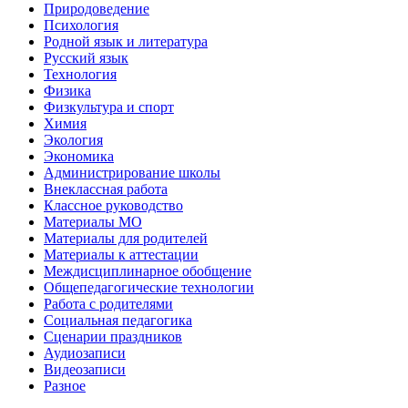
Природоведение
Психология
Родной язык и литература
Русский язык
Технология
Физика
Физкультура и спорт
Химия
Экология
Экономика
Администрирование школы
Внеклассная работа
Классное руководство
Материалы МО
Материалы для родителей
Материалы к аттестации
Междисциплинарное обобщение
Общепедагогические технологии
Работа с родителями
Социальная педагогика
Сценарии праздников
Аудиозаписи
Видеозаписи
Разное