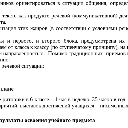
ов ориентироваться в ситуации общения, определят
тексте как продукте речевой (коммуникативной) деят
та.
ация этих жанров (в соответствии с условиями рече
 и первого, и второго блока, предусмотрена их 
ием от класса к классу (по ступенчатому принципу), н
ой направленностью. Помимо традиционных приемов 
нно:
 речевой ситуации;
 плане
торики в 6 классе – 1 час в неделю, 35 часов в год
иятий, выставок достижений учащихся – письменных ра
зультаты освоения учебного предмета