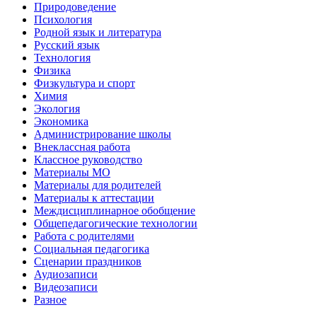
Природоведение
Психология
Родной язык и литература
Русский язык
Технология
Физика
Физкультура и спорт
Химия
Экология
Экономика
Администрирование школы
Внеклассная работа
Классное руководство
Материалы МО
Материалы для родителей
Материалы к аттестации
Междисциплинарное обобщение
Общепедагогические технологии
Работа с родителями
Социальная педагогика
Сценарии праздников
Аудиозаписи
Видеозаписи
Разное