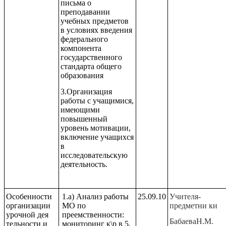
письма о
преподавании
учебных предметов
в условиях введения
федерального
компонента
государственного
стандарта общего
образования
3.Организация
работы с учащимися,
имеющими
повышенный
уровень мотивации,
включение учащихся
в
исследовательскую
деятельность.
Особенности
1.а) Анализ работы
25.09.10
Учителя-
организации
МО по
предметни ки
урочной дея
преемственности:
БабаеваН.М.
тельности и
мониторинг к\р в 5,