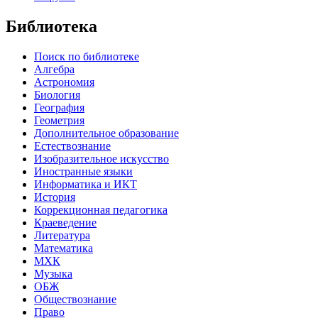
Библиотека
Поиск по библиотеке
Алгебра
Астрономия
Биология
География
Геометрия
Дополнительное образование
Естествознание
Изобразительное искусство
Иностранные языки
Информатика и ИКТ
История
Коррекционная педагогика
Краеведение
Литература
Математика
МХК
Музыка
ОБЖ
Обществознание
Право