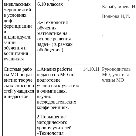
внеклассных
6,10 классах
Карабуличева И
мероприятий
в условиях
Волкова Н,И.
диф
3.«Технология
ференциации
обучения
и
математике на
.
индивидуали
основе решения
зации
задач» ( в рамках
обучения и
обобщения )
воспитания
учащихся
Система рабо
1.Анализ работы
14.10.11
Руководитель
ты МО по раз
педаго гов МО по
МО; учителя —
витию творче
подготовке
члены МО
ских способно
учащихся к участию
стей учащихся
в олимпиадах,
и педагогов
научно-
исследовательских
конфе ренциях
.
2.Повышение
методического
уровня учителей.
«Технология