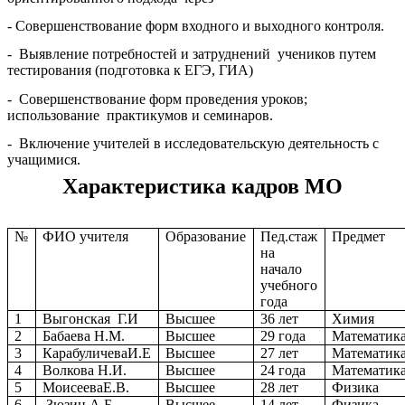
- Совершенствование форм входного и выходного контроля.
- Выявление потребностей и затруднений учеников путем
тестирования (подготовка к ЕГЭ, ГИА)
- Совершенствование форм проведения уроков;
использование практикумов и семинаров.
- Включение учителей в исследовательскую деятельность с
учащимися.
Характеристика кадров МО
№
ФИО учителя
Образование
Пед.стаж
Предмет
на
начало
учебного
года
1
Выгонская Г.И
Высшее
36 лет
Химия
2
Бабаева Н.М.
Высшее
29 года
Математик
3
КарабуличеваИ.Е
Высшее
27 лет
Математик
4
Волкова Н.И.
Высшее
24 года
Математик
5
МоисееваЕ.В.
Высшее
28 лет
Физика
6
Зюзин А.Б.
Высшее
14 лет
Физика