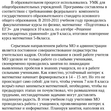
В образовательном процессе использовались УМК для
общеобразовательных учреждений. Программы составлены в
соответствии с требованиями федерального компонента
государственного образовательного стандарта основного
общего образования. В 2010-2011 учебном году проводились
факультативные курсы по физике, математике «Подготовка к
ЕГЭ» для учащихся 10 класса, по алгебре «Решение
нестандартных уравнений» для 9 класса, итоговое повторение
курса математики 5-8класса.
Серьезным направлением работы МО и администрации
является постоянное совершенствование педмастерства
учительских кадров. Особое внимание в своей работе учителя
МО уделяли не только работе со слабыми учениками,
своевременно проводились занятия по ликвидации
выявленных пробелов в знаниях учащихся, но и в работе
сильными учениками. Как известно, устойчивый интерес к
математике начинает формироваться в 14 – 15 лет. Но это не
происходит само собой: для того, чтобы ученик 7 или 8 класса
всерьёз начал заниматься математикой, необходимо, чтобы на
предыдущих этапах он почувствовал, что размышления над
трудными, нестандартными задачами могут доставлять
подлинную радость. В этом учебном году учителями МО
проводилась работа с учащимися, проявляющими интерес к
математике и информатике. Планируя занятия, наполняя их